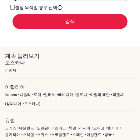
해
주
출장 목적일 경우 선택
세
요.
검색
계속 둘러보기
토스카나
피렌체
이탈리아
Verona
나폴리
로마
밀라노
베네치아
볼로냐
아말피 해안
피렌체
(
캄파니아
토스카나
)
유럽
그리스
네덜란드
노르웨이
덴마크
독일
러시아
모나코
벨기에
불가리아
스웨덴
스위스
스코틀랜드
스페인
아일랜드
영국