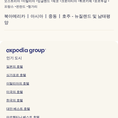
오스트리아
이탈리아
잉글랜드
체코
크로아티아
튀르키예
포르투갈
프랑스
핀란드
헝가리
북아메리카
아시아
중동
호주 - 뉴질랜드 및 남태평
양
인기 도시
일본의 호텔
싱가포르 호텔
이탈리아의 호텔
미국의 호텔
한국의 호텔
대만 베스트 호텔
아르헨티나 베스트 호텔