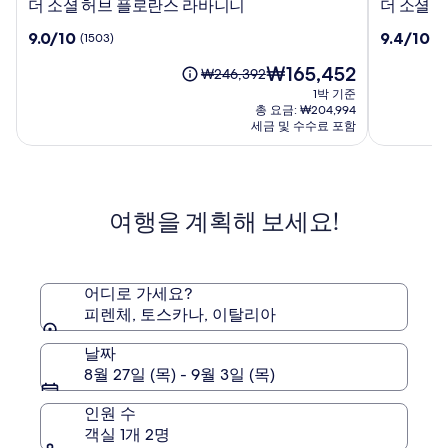
더
더
더 소셜 허브 플로란스 라바니니
더 소셜 
소
소
10
10
9.0/10
9.4/10
(1503)
(6
셜
셜
점
점
허
허
현
₩165,452
만
만
요
₩246,392
브
브
재
점
점
금
1박 기준
플
피
요
중
중
은
총 요금: ₩204,994
로
렌
금
9.0
9.4
₩246,392
세금 및 수수료 포함
란
₩165,452
체
점,
점,
이
스
(1503)
벨
(672)
며,
표
라
피
준
바
오
여행을 계획해 보세요!
요
니
레
금
니
에
대
한
어디로 가세요?
자
피렌체, 토스카나, 이탈리아
세
한
날짜
정
8월 27일 (목) - 9월 3일 (목)
보
를
인원 수
확
객실 1개 2명
인