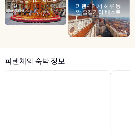
과 즐길거리 베스트
10
피렌체에서 하루 동
이탈리아
안 즐길거리 베스트
11
이탈리아
피렌체의 숙박 정보
더 소셜 허브 플로란스 라바니니
더 소셜 허