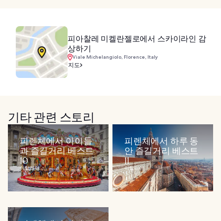
피아찰레 미켈란젤로에서 스카이라인 감
상하기
Viale Michelangiolo, Florence, Italy
지도
기타 관련 스토리
피렌체에서 아이들
피렌체에서 하루 동
과 즐길거리 베스트
안 즐길거리 베스트
10
11
이탈리아
이탈리아