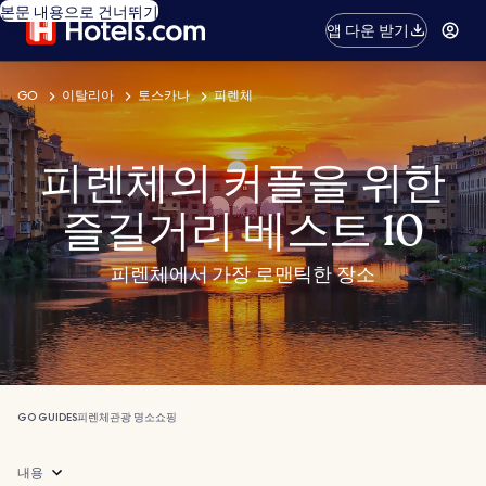
본문 내용으로 건너뛰기
앱 다운 받기
GO
이탈리아
토스카나
피렌체
피렌체의 커플을 위한
즐길거리 베스트 10
피렌체에서 가장 로맨틱한 장소
GO GUIDES
피렌체
관광 명소
쇼핑
내용