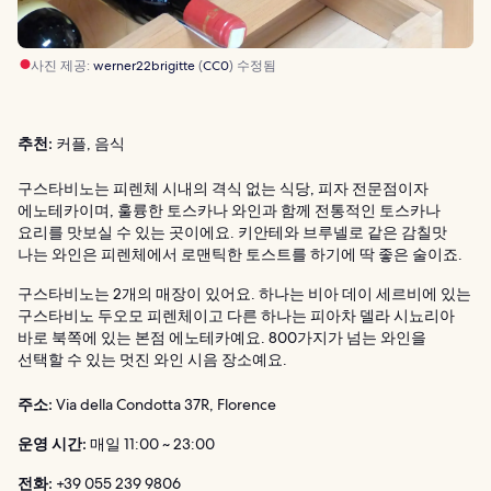
사진 제공:
werner22brigitte
(
CC0
) 수정됨
추천:
커플, 음식
구스타비노는 피렌체 시내의 격식 없는 식당, 피자 전문점이자
에노테카이며, 훌륭한 토스카나 와인과 함께 전통적인 토스카나
요리를 맛보실 수 있는 곳이에요. 키안테와 브루넬로 같은 감칠맛
나는 와인은 피렌체에서 로맨틱한 토스트를 하기에 딱 좋은 술이죠.
구스타비노는 2개의 매장이 있어요. 하나는 비아 데이 세르비에 있는
구스타비노 두오모 피렌체이고 다른 하나는 피아차 델라 시뇨리아
바로 북쪽에 있는 본점 에노테카예요. 800가지가 넘는 와인을
선택할 수 있는 멋진 와인 시음 장소예요.
주소:
Via della Condotta 37R, Florence
운영 시간:
매일 11:00 ~ 23:00
전화:
+39 055 239 9806