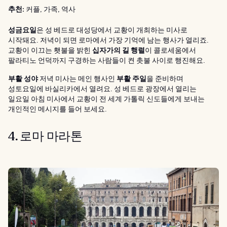
추천:
커플, 가족, 역사
성금요일
은 성 베드로 대성당에서 교황이 개최하는 미사로
시작돼요. 저녁이 되면 로마에서 가장 기억에 남는 행사가 열리죠.
교황이 이끄는 횃불을 밝힌
십자가의 길 행렬
이 콜로세움에서
팔라티노 언덕까지 구경하는 사람들이 켠 촛불 사이로 행진해요.
부활 성야
저녁 미사는 메인 행사인
부활 주일
을 준비하며
성토요일에 바실리카에서 열려요. 성 베드로 광장에서 열리는
일요일 아침 미사에서 교황이 전 세계 가톨릭 신도들에게 보내는
개인적인 메시지를 들어 보세요.
4. 로마 마라톤