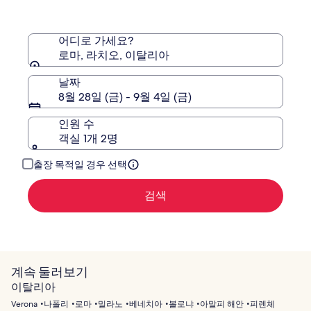
텔
에
스
대
한
어디로 가세요?
자
로마, 라치오, 이탈리아
세
한
날짜
정
8월 28일 (금) - 9월 4일 (금)
보
를
인원 수
확
객실 1개 2명
인
해
주
출장 목적일 경우 선택
세
요.
검색
계속 둘러보기
이탈리아
Verona
나폴리
로마
밀라노
베네치아
볼로냐
아말피 해안
피렌체