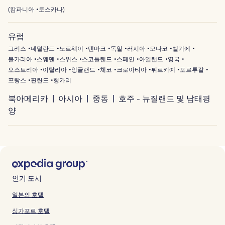
(
캄파니아
토스카나
)
유럽
그리스
네덜란드
노르웨이
덴마크
독일
러시아
모나코
벨기에
불가리아
스웨덴
스위스
스코틀랜드
스페인
아일랜드
영국
오스트리아
이탈리아
잉글랜드
체코
크로아티아
튀르키예
포르투갈
프랑스
핀란드
헝가리
북아메리카
아시아
중동
호주 - 뉴질랜드 및 남태평
양
인기 도시
일본의 호텔
싱가포르 호텔