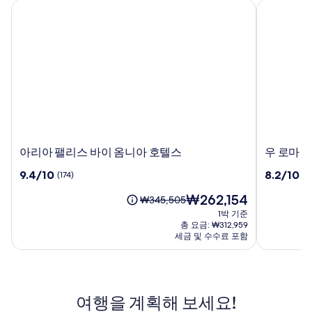
아리아 팰리스 바이 옴니아 호텔스
우 로마 캠
아
우
아리아 팰리스 바이 옴니아 호텔스
우 로마 
리
로
10
10
9.4/10
8.2/10
(174)
(2
아
마
점
점
팰
캠
현
₩262,154
만
만
요
₩345,505
리
핑
재
점
점
금
1박 기준
스
인
요
중
중
은
총 요금: ₩312,959
바
타
금
9.4
8.2
₩345,505
세금 및 수수료 포함
이
₩262,154
운
점,
점,
이
옴
(174)
(2640)
며,
표
니
준
아
여행을 계획해 보세요!
요
호
금