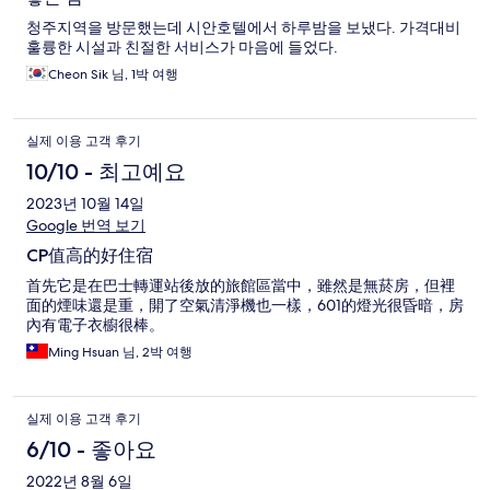
청주지역을 방문했는데 시안호텔에서 하루밤을 보냈다. 가격대비
훌륭한 시설과 친절한 서비스가 마음에 들었다.
Cheon Sik 님, 1박 여행
실제 이용 고객 후기
10/10 - 최고예요
2023년 10월 14일
Google 번역 보기
CP值高的好住宿
首先它是在巴士轉運站後放的旅館區當中，雖然是無菸房，但裡
面的煙味還是重，開了空氣清淨機也一樣，601的燈光很昏暗，房
內有電子衣櫥很棒。
Ming Hsuan 님, 2박 여행
실제 이용 고객 후기
6/10 - 좋아요
2022년 8월 6일