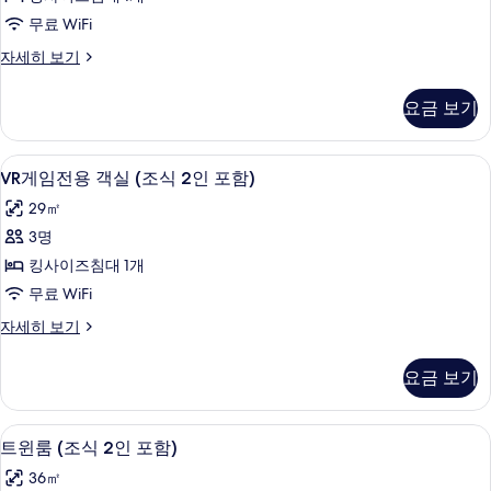
세
객
보
히
무료 WiFi
실
보
기
게
자세히 보기
기
(조
임
식
전
요금 보기
용
2
객
인
실
VR
VR게임전용 객실 (조식 2인 포함) | 책상,
7
(조
포
VR게임전용 객실 (조식 2인 포함)
게
식
함)
29㎡
2
임
사
인
3명
전
포
진
킹사이즈침대 1개
함)
용
모
자
무료 WiFi
객
세
두
VR
자세히 보기
히
실
게
보
보
(조
임
기
기
요금 보기
전
식
용
2
객
트윈룸 (조식 2인 포함) | 책상, 방음 설비,
트
인
11
실
트윈룸 (조식 2인 포함)
윈
(조
포
36㎡
식