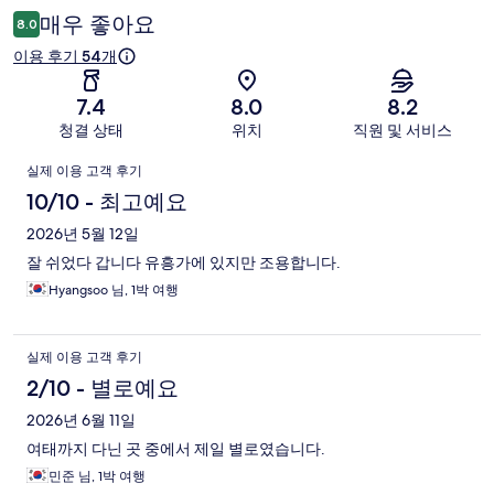
용
매우 좋아요
8.0
후
이용 후기 54개
기
7.4
8.0
8.2
청결 상태
위치
직원 및 서비스
이
실제 이용 고객 후기
용
10/10 - 최고예요
후
2026년 5월 12일
잘 쉬었다 갑니다 유흥가에 있지만 조용합니다.
기
Hyangsoo 님, 1박 여행
실제 이용 고객 후기
2/10 - 별로예요
2026년 6월 11일
여태까지 다닌 곳 중에서 제일 별로였습니다.
민준 님, 1박 여행