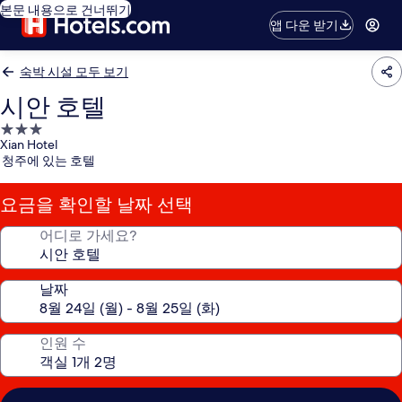
본문 내용으로 건너뛰기
앱 다운 받기
숙박 시설 모두 보기
시안 호텔
3.0
Xian Hotel
성
청주에 있는 호텔
급
숙
요금을 확인할 날짜 선택
박
시
어디로 가세요?
설
날짜
인원 수