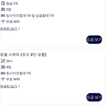
룸
함)
2
침실 1개
(조
인
사
3명
포
식
진
함)
킹사이즈침대 1개 및 싱글침대 1개
2
자
모
무료 WiFi
세
인
두
히
트
자세히 보기
포
보
보
윈
함)
기
룸
기
요금 보기
(조
사
식
진
2
로열 스위트 (조식 2인 포함) | 객실 내
로
14
인
모
로열 스위트 (조식 2인 포함)
열
포
두
36㎡
함)
스
보
자
4명
위
세
기
킹사이즈침대 1개
히
트
보
무료 WiFi
(조
기
로
자세히 보기
식
열
2
스
요금 보기
위
인
트