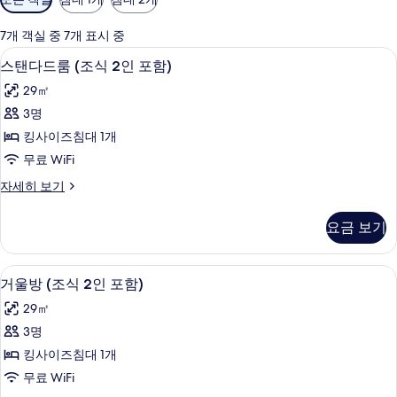
실
에
7개 객실 중 7개 표시 중
사
스탠다드룸 (조식 2인 포함) | 책상, 방음 
스
7
스탠다드룸 (조식 2인 포함)
용
탠
가
29㎡
다
능
3명
드
한
킹사이즈침대 1개
룸
필
무료 WiFi
터
(조
스
자세히 보기
식
탠
2
다
요금 보기
드
인
룸
포
(조
거울방 (조식 2인 포함) | 책상, 방음 설비,
거
8
식
함)
거울방 (조식 2인 포함)
울
2
사
29㎡
인
방
진
포
3명
(조
함)
모
킹사이즈침대 1개
자
식
두
세
무료 WiFi
2
히