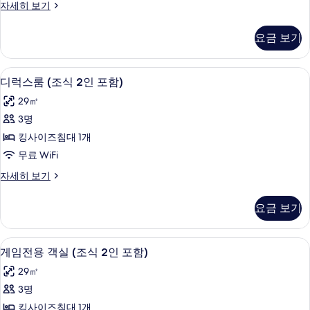
보
거
자세히 보기
보
인
울
기
기
포
방
요금 보기
(조
함)
식
사
2
디럭스룸 (조식 2인 포함) | 책상, 방음 설
디
8
인
진
디럭스룸 (조식 2인 포함)
럭
포
모
29㎡
함)
스
두
자
3명
룸
세
보
킹사이즈침대 1개
히
(조
기
보
무료 WiFi
식
기
디
자세히 보기
2
럭
인
스
요금 보기
룸
포
(조
함)
식
게임전용 객실 (조식 2인 포함) | 책상, 방
게
9
2
사
게임전용 객실 (조식 2인 포함)
임
인
진
29㎡
포
전
모
함)
3명
용
자
두
킹사이즈침대 1개