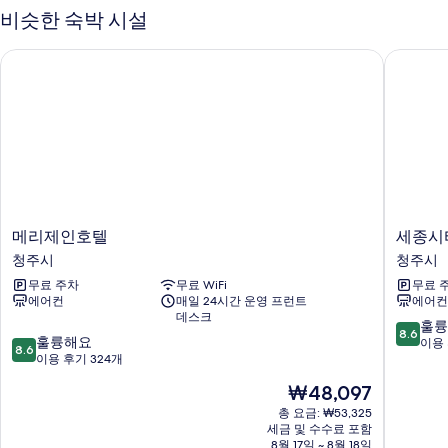
포
(조
비슷한 숙박 시설
식
함)
2
사
메리제인호텔
세종시티
인
진
포
함)
모
자
두
세
히
보
보
기
기
메
세
메리제인호텔
세종시
리
종
청주시
청주시
제
시
무료 주차
무료 WiFi
무료 
인
티
에어컨
매일 24시간 운영 프런트
에어컨
호
오
데스크
텔
송
10
훌륭
8.6
10
청
훌륭해요
호
점
이용 
8.6
점
주
이용 후기 324개
텔
만
만
시
청
점
현
₩48,097
점
주
중
재
중
총 요금: ₩53,325
시
8.6
요
세금 및 수수료 포함
8.6
점,
금
8월 17일 ~ 8월 18일