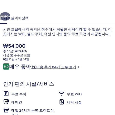
진
이전
다음
갤
80+
소개
객실
위치
정책
러
시안 호텔에서의 숙박은 청주에서 탁월한 선택이라 할 수 있습니다. 이
리
곳에서는 WiFi, 셀프 주차, 유선 인터넷 등의 무료 특전이 제공됩니다.
현
₩54,000
재
총 요금: ₩59,455
가
세금 및 수수료 포함
격
8월 13일 ~ 8월 14일
은
이
매우 좋아요
8.0
이용 후기 54개 모두 보기
₩54,000
10점 만점 중 8.0점.
용
거울방 (조식 2인 포함) | 책상, 방음 설비,
후
기
인기 편의 시설/서비스
무료 주차
무료 WiFi
에어컨
세탁 시설
매일 24시간 운영 프런트 데