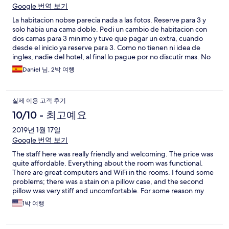
Google 번역 보기
La habitacion nobse parecia nada a las fotos. Reserve para 3 y
solo habia una cama doble. Pedi un cambio de habitacion con
dos camas para 3 minimo y tuve que pagar un extra, cuando
desde el inicio ya reserve para 3. Como no tienen ni idea de
ingles, nadie del hotel, al final lo pague por no discutir mas. No
tienen habitacion NO fumadores a pesar de que lo indico. La
Daniel 님, 2박 여행
habitacion para una noche esta bien, no para mas. El desayuno
que estaba incluido no nos atrevimos a ir, por el lugar y por las 2
cosas que habia. Personal amable pero nadie sabe ni un minimo
실제 이용 고객 후기
de ingles para la comunicacion internacional y se hace
complicado pedir cosas y cambios. No te explican nada a la
10/10 - 최고예요
llegada. No nos limpiaron la habitacion, cuando lo reclamo a la
2019년 1월 17일
llegada de la noche, me dicen que para noches consecutivas, si
no se pide no lo hacen, pero nadie te informa a la llegada.
Google 번역 보기
The staff here was really friendly and welcoming. The price was
quite affordable. Everything about the room was functional.
There are great computers and WiFi in the rooms. I found some
problems; there was a stain on a pillow case, and the second
pillow was very stiff and uncomfortable. For some reason my
sink drain was like 98% closed. Not sure why. And there was a
1박 여행
weird water dropping sound in the bathroom. None of these
are major issues and I would still recommend it for a cheap and
convenient stay.