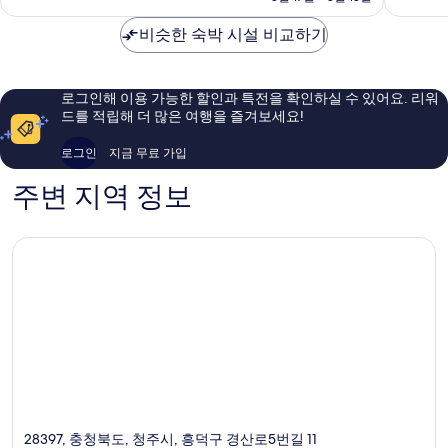
점,
훌
₩48,097
훌
륭
비슷한 숙박 시설 비교하기
륭
해
해
요,
요,
이
이
용
로그인해 이용 가능한 할인과 특전을 확인하실 수 있어요. 리워
용
후
드를 적립해 더 많은 여행을 즐겨보세요!
후
기
기
601
로그인
지금 무료 가입
324
개
개
주변 지역 정보
28397, 충청북도, 청주시, 흥덕구 경산로5번길 11