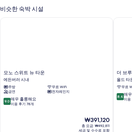
비슷한 숙박 시설
모노 스위트 뉴 타운
더 브루
모
더
모노 스위트 뉴 타운
더 브
노
브
에든버러 시내
올드 타
스
루
주방
무료 WiFi
무료 W
위
어
금연
전자레인지
트
스
10
매우
8.4
뉴
룸
10
매우 훌륭해요
점
이용 
9.0
타
스
점
이용 후기 78개
만
운
컨
만
점
에
템
점
중
현
₩391,120
든
포
중
8.4
재
버
러
9.0
점,
총 요금: ₩492,811
요
러
리
점,
세금 및 수수료 포함
매