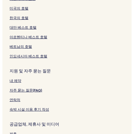
이
k
e
를
o
링
여
이
t
d
o
n
d
미국의 호텔
지
e
t
여
s
크
는
지
h
r
d
o
i
를
t
페
는
t
링
를
B
e
-
-
n
한국의 호텔
여
페
이
링
e
크
여
r
w
C
C
b
는
이
지
크
l
는
i
S
a
a
u
대만 베스트 호텔
링
지
를
페
링
d
q
m
m
r
크
를
여
이
크
g
u
p
p
g
아르헨티나 베스트 호텔
여
는
지
e
a
u
u
h
베트남의 호텔
는
링
를
-
r
s
s
W
링
크
여
R
e
A
A
e
인도네시아 베스트 호텔
크
는
o
A
c
c
s
링
y
p
c
c
t
크
a
a
o
o
E
지원 및 자주 묻는 질문
l
r
m
m
n
M
t
m
m
d
내 예약
i
m
o
o
페
l
e
d
d
이
자주 묻는 질문(FAQ)
e
n
a
a
지
연락처
페
t
t
t
를
이
s
i
i
여
숙박 시설 이용 후기 작성
지
페
o
o
는
를
이
n
n
링
여
지
페
페
크
공급업체, 제휴사 및 미디어
는
를
이
이
링
여
지
지
제휴