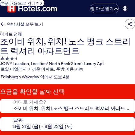
본문 내용으로 건너뛰기
앱 다운 받기
숙박 시설 모두 보기
아파트 전체
조이비 위치, 위치! 노스 뱅크 스트리
트 럭셔리 아파트먼트
3.5
JOIVY Location, Location! North Bank Street Luxury Apt
성
로얄 마일에서 가까운 아파트, 주방 이용 가능
급
Edinburgh Waverley 역에서 도보 4분
숙
박
요금을 확인할 날짜 선택
시
설
어디로 가세요?
날짜