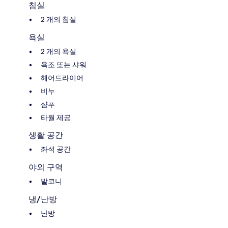
침실
2 개의 침실
욕실
2 개의 욕실
욕조 또는 샤워
헤어드라이어
비누
샴푸
타월 제공
생활 공간
좌석 공간
야외 구역
발코니
냉/난방
난방