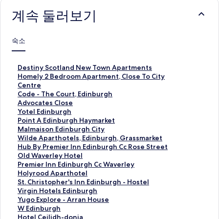
계속 둘러보기
숙소
D
Destiny Scotland New Town Apartments
e
H
Homely 2 Bedroom Apartment, Close To City
s
o
Centre
t
m
C
Code - The Court, Edinburgh
i
e
o
A
Advocates Close
n
l
d
d
Y
Yotel Edinburgh
y
y
e
v
o
P
Point A Edinburgh Haymarket
S
2
-
o
t
o
M
Malmaison Edinburgh City
c
B
T
c
e
i
a
W
Wilde Aparthotels, Edinburgh, Grassmarket
o
e
h
a
l
n
l
i
H
Hub By Premier Inn Edinburgh Cc Rose Street
t
d
e
t
E
t
m
l
u
O
Old Waverley Hotel
l
r
C
e
d
A
a
d
b
l
P
Premier Inn Edinburgh Cc Waverley
a
o
o
s
i
E
i
e
B
d
r
H
Holyrood Aparthotel
n
o
u
C
n
d
s
A
y
W
e
o
S
St. Christopher's Inn Edinburgh - Hostel
d
m
r
l
b
i
o
p
P
a
m
l
t
V
Virgin Hotels Edinburgh
N
A
t
o
u
n
n
a
r
v
i
y
.
i
Y
Yugo Explore - Arran House
e
p
,
s
r
b
E
r
e
e
e
r
C
r
u
W
W Edinburgh
w
a
E
e
g
u
d
t
m
r
r
o
h
g
g
E
H
Hotel Ceilidh-donia