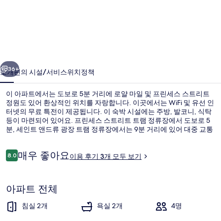
위
치,
위
치!
이전
다음
노
36+
소개
편의 시설/서비스
위치
정책
스
이 아파트에서는 도보로 5분 거리에 로얄 마일 및 프린세스 스트리트
뱅
정원도 있어 환상적인 위치를 자랑합니다. 이곳에서는 WiFi 및 유선 인
터넷의 무료 특전이 제공됩니다. 이 숙박 시설에는 주방, 발코니, 식탁
크
등이 마련되어 있어요. 프린세스 스트리트 트램 정류장에서 도보로 5
스
분, 세인트 앤드류 광장 트램 정류장에서는 9분 거리에 있어 대중 교통
편을 이용하기 편리합니다.
트
이
매우 좋아요
8.0
이용 후기 3개 모두 보기
10점 만점 중 8.0점.
리
용
후
숙박 시설의 전망
트
기
아파트 전체
럭
침실 2개
욕실 2개
4명
셔