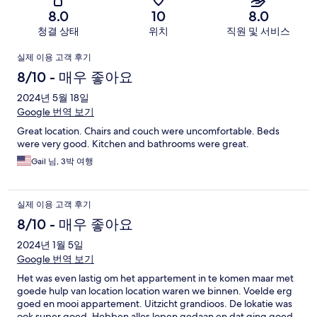
8.0
10
8.0
청결 상태
위치
직원 및 서비스
이
실제 이용 고객 후기
용
8/10 - 매우 좋아요
후
2024년 5월 18일
Google 번역 보기
기
Great location. Chairs and couch were uncomfortable. Beds
were very good. Kitchen and bathrooms were great.
Gail 님, 3박 여행
실제 이용 고객 후기
8/10 - 매우 좋아요
2024년 1월 5일
Google 번역 보기
Het was even lastig om het appartement in te komen maar met
goede hulp van location location waren we binnen. Voelde erg
goed en mooi appartement. Uitzicht grandioos. De lokatie was
ook super goed. Hebben alles lopen gedaan en dat ging goed.