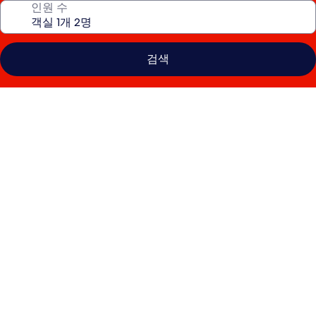
인원 수
검색
조
이
비