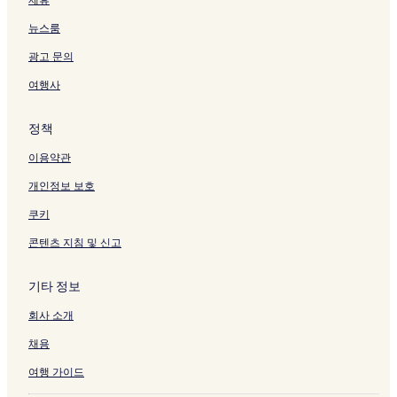
크
는
를
를
뉴스룸
링
여
여
크
는
는
광고 문의
링
링
크
크
여행사
정책
이용약관
개인정보 보호
쿠키
콘텐츠 지침 및 신고
기타 정보
회사 소개
채용
여행 가이드