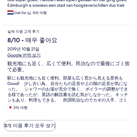
Edinburgh is sowieso een stad van hoogteverschillen dus trek
goede schoenen aan. Eenmaal onze thuis gemaakt van het
Olaf De 님, 5박 여행
appartement zagen we wel hier en daar gebreken. Plafond
douchecabine maar een beetje nasty. Op een van de
slaapkamers deed de radiator het niet en lekte. Vloer kraakt
실제 이용 고객 후기
maar dat maakt het authentiek. En het is wel gehorig. Je hoort
de mensen op de court achter het huis praten en de
8/10 - 매우 좋아요
bovenburen lopen. Maar wij vonden dat allemaal niet kwalijk.
2019년 10월 21일
Wij hebben genoten!
Google 번역 보기
観光地にも近く、広くて便利。民泊なので最後にゴミ捨
て必要。
駅にも観光地にも近く便利。部屋も広く窓から見える景色も
Good! 少し古い為、 自分たちの足音や上の階の足音が気にな
った。 シャワーのお湯が充分で無く、 ボイラーの調整ができ
る様であったが、英語の解説書を読む気がしなかった。 キッチ
ンもあり、料理もできる。 所謂民泊なのでカギの入手、ゴミ
捨てが必要なのは少し不便。
3박 여행
3개 이용 후기 모두 보기