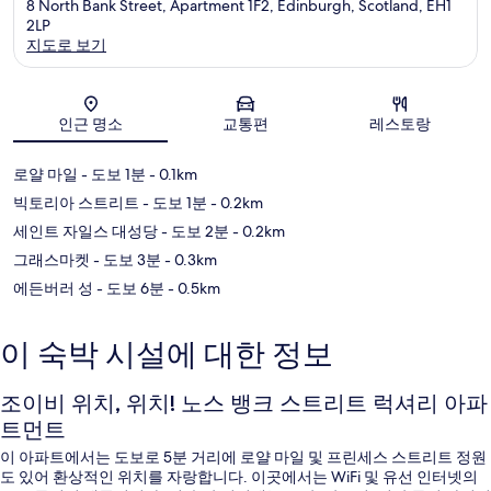
8 North Bank Street, Apartment 1F2, Edinburgh, Scotland, EH1
2LP
지도로 보기
지도
인근 명소
교통편
레스토랑
로얄 마일
- 도보 1분
- 0.1km
빅토리아 스트리트
- 도보 1분
- 0.2km
세인트 자일스 대성당
- 도보 2분
- 0.2km
그래스마켓
- 도보 3분
- 0.3km
에든버러 성
- 도보 6분
- 0.5km
이 숙박 시설에 대한 정보
조이비 위치, 위치! 노스 뱅크 스트리트 럭셔리 아파
트먼트
이 아파트에서는 도보로 5분 거리에 로얄 마일 및 프린세스 스트리트 정원
도 있어 환상적인 위치를 자랑합니다. 이곳에서는 WiFi 및 유선 인터넷의