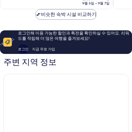
금
시
9월 6일 ~ 9월 7일
아
매
우
₩391,120
내
파
우
좋
비슷한 숙박 시설 비교하기
트
훌
아
호
륭
요,
텔
해
이
올
요,
용
로그인해 이용 가능한 할인과 특전을 확인하실 수 있어요. 리워
드
이
후
드를 적립해 더 많은 여행을 즐겨보세요!
타
용
기
운
후
15
로그인
지금 무료 가입
에
기
개
든
78
주변 지역 정보
버
개
러