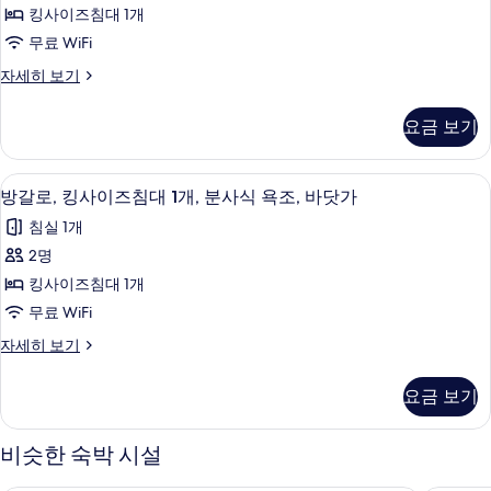
방
침
개,
킹사이즈침대 1개
대
갈
바
1
무료 WiFi
로,
개,
닷
디
자세히 보기
바
킹
럭
가
닷
사
스
가
사
요금 보기
방
자
이
진
갈
세
즈
로,
히
모
방갈로, 킹사이즈침대 1개, 분사식 욕조, 
방
2
킹
방갈로, 킹사이즈침대 1개, 분사식 욕조, 바닷가
침
보
두
갈
사
기
대
침실 1개
이
보
로,
즈
1
2명
기
킹
침
개,
킹사이즈침대 1개
대
사
바
1
무료 WiFi
이
개,
닷
방
자세히 보기
바
즈
갈
가
닷
침
로,
가
(Deluxe
요금 보기
킹
(Deluxe
대
Suite)
사
Suite)
1
이
사
자
비슷한 숙박 시설
즈
개,
세
진
침
히