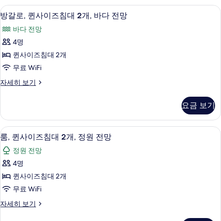
1
이
거실 공간
방
2
즈
개,
방갈로, 퀸사이즈침대 2개, 바다 전망
갈
침
바
바다 전망
대
로,
다
1
4명
퀸
개,
전
퀸사이즈침대 2개
바
사
망
다
무료 WiFi
이
전
사
방
자세히 보기
망
즈
갈
진
자
침
로,
세
모
요금 보기
퀸
히
대
두
사
보
2
이
기
보
룸, 퀸사이즈침대 2개, 정원 전망 | 고급 
룸,
3
즈
개,
룸, 퀸사이즈침대 2개, 정원 전망
기
퀸
침
바
정원 전망
대
사
다
2
4명
이
개,
전
퀸사이즈침대 2개
바
즈
망
다
무료 WiFi
침
전
사
룸,
자세히 보기
망
대
퀸
진
자