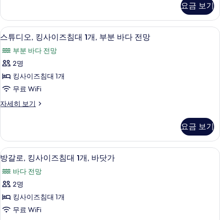
2
사
세
모
요금 보기
이
개,
히
두
즈
보
정
침
기
보
스튜디오, 킹사이즈침대 1개, 부분 바다 전
스
2
대
원
스튜디오, 킹사이즈침대 1개, 부분 바다 전망
기
튜
2
전
부분 바다 전망
개,
디
망
정
2명
오,
원
사
킹사이즈침대 1개
전
킹
진
망
무료 WiFi
사
자
모
스
자세히 보기
세
이
튜
두
히
즈
디
보
보
요금 보기
오,
기
침
기
킹
대
사
거실 공간
방
1
이
방갈로, 킹사이즈침대 1개, 바닷가
1
갈
즈
개,
바다 전망
침
로,
부
대
2명
킹
1
분
킹사이즈침대 1개
개,
사
바
부
무료 WiFi
이
분