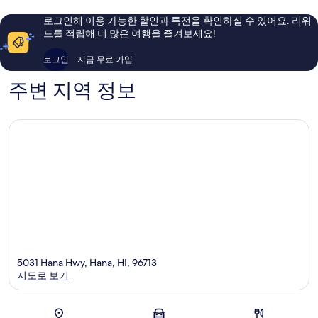
Kahului
륭
요,
해
이
로그인해 이용 가능한 할인과 특전을 확인하실 수 있어요. 리워
요,
용
드를 적립해 더 많은 여행을 즐겨보세요!
이
후
용
기
로그인
지금 무료 가입
후
1,560
기
개
주변 지역 정보
1,001
개
5031 Hana Hwy, Hana, HI, 96713
지도로 보기
지도