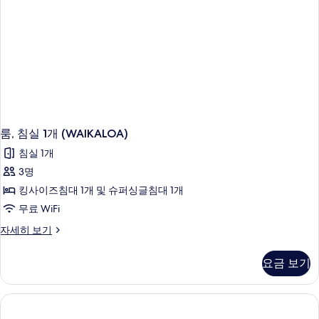
개,
닷
바
가
닷
가
사
자
진
세
히
모
보
두
기
보
룸, 침실 1개 (WAIKALOA)
기
침실 1개
3명
킹사이즈침대 1개 및 슈퍼싱글침대 1개
무료 WiFi
룸,
자세히 보기
침
실
요금 보기
1
개
(WAIKALOA)
자