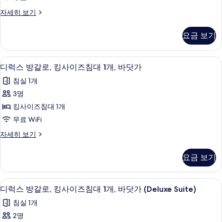
룸,
자세히 보기
킹
사
요금 보기
이
즈
침
디럭스 방갈로, 킹사이즈침대 1개, 바닷가 
디
2
대
디럭스 방갈로, 킹사이즈침대 1개, 바닷가
럭
1
침실 1개
개,
스
장
3명
방
애
킹사이즈침대 1개
인
갈
지
무료 WiFi
로,
원
디
자세히 보기
욕
킹
럭
조
사
스
자
요금 보기
방
세
이
갈
히
즈
로,
보
디럭스 방갈로, 킹사이즈침대 1개, 바닷가 (D
디
2
킹
디럭스 방갈로, 킹사이즈침대 1개, 바닷가 (Deluxe Suite)
침
기
럭
사
대
침실 1개
이
스
즈
1
2명