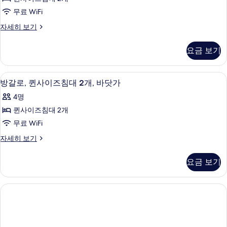
침
즈
개,
대
무료 WiFi
침
1
바
룸,
자세히 보기
개,
대
퀸
닷
바
2
사
닷
가
요금 보기
이
개,
가
사
즈
자
부
침
세
진
방갈로, 퀸사이즈침대 2개, 바닷가 | 고급
방
1
대
분
방갈로, 퀸사이즈침대 2개, 바닷가
히
모
갈
2
보
바
4명
개,
두
기
로,
다
부
퀸사이즈침대 2개
보
퀸
분
전
무료 WiFi
바
기
사
망
다
방
자세히 보기
이
전
갈
사
망
즈
로,
진
요금 보기
자
퀸
침
세
모
사
히
대
이
두
보
즈
2
기
보
침
개,
대
기
바
2