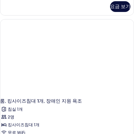
사
요금 보기
이
즈
침
대
2
개,
장
애
인
지
원
욕
조
자
세
히
보
기
룸, 킹사이즈침대 1개, 장애인 지원 욕조
침실 1개
2명
킹사이즈침대 1개
무료 WiFi