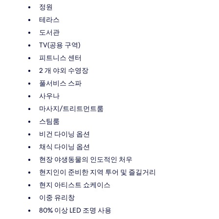
정원
테라스
도서관
TV(공용 구역)
피트니스 센터
2 개 야외 수영장
풀서비스 스파
사우나
마사지/트리트먼트룸
스팀룸
비건 다이닝 옵션
채식 다이닝 옵션
현장 야생동물의 인도적인 처우
현지인이 준비한 지역 투어 및 즐길거리
현지 아티스트 쇼케이스
이중 유리창
80% 이상 LED 조명 사용