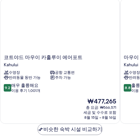
분
코트야드 마우이 카훌루이 에어포트
마우이 
모
대
보
사
1
기
두
개,
식
보
분
욕
사
기
식
조,
욕
바
조,
바
닷
닷
코
마
코트야드 마우이 카훌루이 에어포트
마우이
가
가
트
우
Kahului
Kahului
자
사
야
이
세
수영장
공항 교통편
수영장
드
시
진
히
반려동물 동반 가능
주차 가능
반려동
마
사
모
보
우
이
10
10
매우 훌륭해요
훌륭
기
9.2
8.8
두
이
드
점
점
이용 후기 1,001개
이용 
카
호
만
만
보
현
₩477,265
훌
텔
점
점
재
기
루
Kahului
중
중
총 요금: ₩566,571
요
이
세금 및 수수료 포함
9.2
8.8
금
8월 15일 ~ 8월 16일
에
점,
점,
₩477,265
어
매
훌
비슷한 숙박 시설 비교하기
포
우
륭
트
훌
해