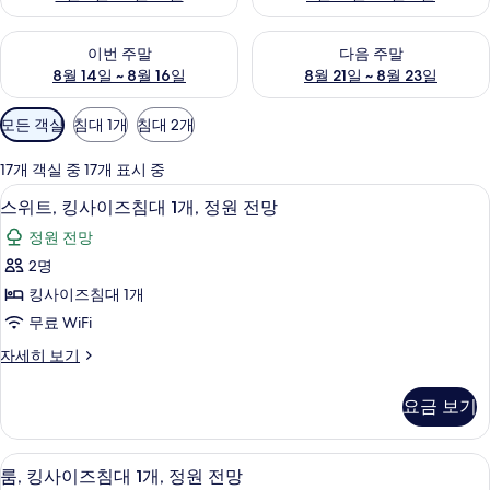
이번 주말 예약 가능 여부 확인, 8월 14일 ~ 8월 16일
다음 주말 예약 가능 여부 확인, 8
이번 주말
다음 주말
8월 14일 ~ 8월 16일
8월 21일 ~ 8월 23일
객
모든 객실
침대 1개
침대 2개
실
에
17개 객실 중 17개 표시 중
사
스위트, 킹사이즈침대 1개, 정원 전망 | 
스
2
스위트, 킹사이즈침대 1개, 정원 전망
용
위
가
정원 전망
트,
능
2명
킹
한
킹사이즈침대 1개
사
필
무료 WiFi
터
이
스
자세히 보기
즈
위
침
트,
요금 보기
킹
대
사
1
이
룸, 킹사이즈침대 1개, 정원 전망 | 고급 
룸,
2
즈
개,
룸, 킹사이즈침대 1개, 정원 전망