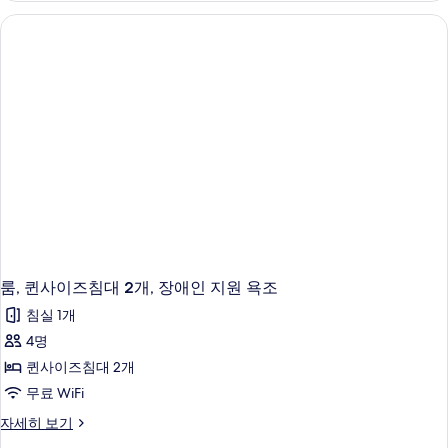
(WAIKALOA)
자
세
히
보
기
룸, 퀸사이즈침대 2개, 장애인 지원 욕조
침실 1개
4명
퀸사이즈침대 2개
무료 WiFi
룸,
자세히 보기
퀸