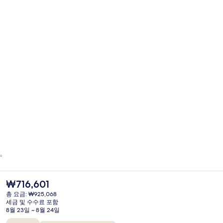
현
₩716,601
재
총 요금: ₩925,068
가
세금 및 수수료 포함
격
8월 23일 ~ 8월 24일
은