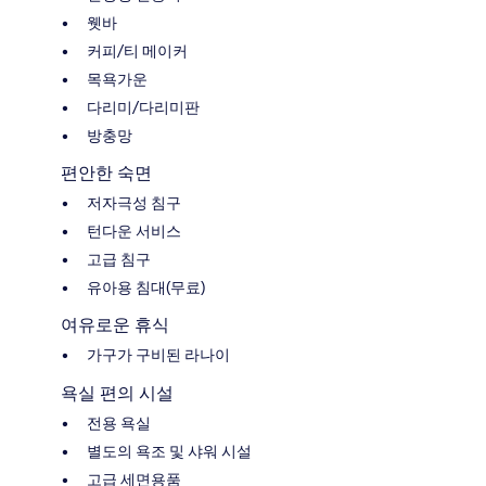
웻바
커피/티 메이커
목욕가운
다리미/다리미판
방충망
편안한 숙면
저자극성 침구
턴다운 서비스
고급 침구
유아용 침대(무료)
여유로운 휴식
가구가 구비된 라나이
욕실 편의 시설
전용 욕실
별도의 욕조 및 샤워 시설
고급 세면용품