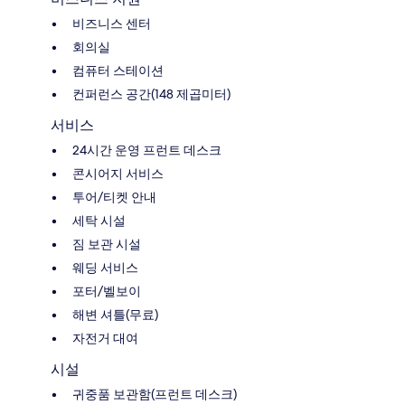
비즈니스 센터
회의실
컴퓨터 스테이션
컨퍼런스 공간(148 제곱미터)
서비스
24시간 운영 프런트 데스크
콘시어지 서비스
투어/티켓 안내
세탁 시설
짐 보관 시설
웨딩 서비스
포터/벨보이
해변 셔틀(무료)
자전거 대여
시설
귀중품 보관함(프런트 데스크)