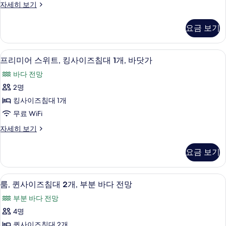
다
방
자세히 보기
바
즈
갈
전
다
침
로,
전
망
요금 보기
킹
망
대
사
사
자
1
이
세
진
프리미어 스위트, 킹사이즈침대 1개, 바닷가
프
4
즈
개,
프리미어 스위트, 킹사이즈침대 1개, 바닷가
히
모
리
침
보
바
바다 전망
대
두
기
미
닷
1
2명
보
어
개,
가
킹사이즈침대 1개
바
기
스
사
닷
무료 WiFi
위
가
진
프
자세히 보기
자
트,
리
모
세
킹
미
히
두
요금 보기
어
보
사
보
스
기
이
위
기
룸, 퀸사이즈침대 2개, 부분 바다 전망 |
룸,
1
트,
룸, 퀸사이즈침대 2개, 부분 바다 전망
즈
퀸
킹
침
부분 바다 전망
사
사
이
대
4명
이
즈
1
퀸사이즈침대 2개