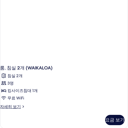
세
히
보
기
룸, 침실 2개 (WAIKALOA)
침실 2개
3명
킹사이즈침대 1개
무료 WiFi
룸,
자세히 보기
침
실
요금 보기
2
개