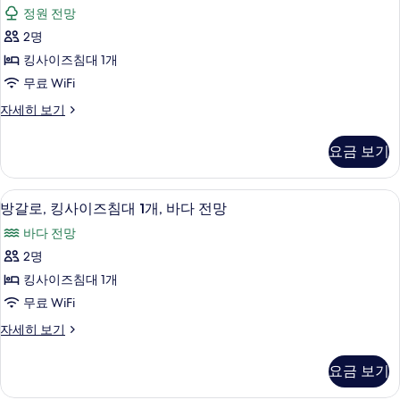
킹
침
정
정원 전망
대
사
원
1
2명
이
개,
전
킹사이즈침대 1개
정
즈
망
원
무료 WiFi
침
전
사
룸,
자세히 보기
망
대
킹
진
자
1
사
세
모
요금 보기
이
개,
히
두
즈
보
정
침
기
보
방갈로, 킹사이즈침대 1개, 바다 전망 | 
방
6
대
원
방갈로, 킹사이즈침대 1개, 바다 전망
기
갈
1
전
바다 전망
개,
로,
망
정
2명
킹
원
사
킹사이즈침대 1개
전
사
진
망
무료 WiFi
이
자
모
방
자세히 보기
세
즈
갈
두
히
침
로,
보
보
요금 보기
킹
기
대
기
사