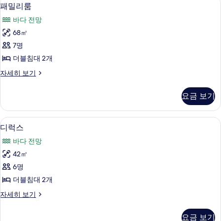
패
6
룸
패밀리룸
두
밀
자
보
바다 전망
세
리
히
기
68㎡
룸
보
7명
기
사
더블침대 2개
진
패
자세히 보기
모
밀
두
리
요금 보기
룸
보
자
기
세
디럭스 | 객실 내 금고, 책상, 암막 커튼,
디
5
히
디럭스
럭
보
바다 전망
기
스
42㎡
사
6명
진
더블침대 2개
모
디
자세히 보기
두
럭
보
스
요금 보기
자