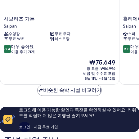
시
홀
시브리즈 가든
홀리데
브
리
Saipan
Saipan
리
데
수영장
무료 주차
스파
즈
이
무료 WiFi
레스토랑
무료 W
가
사
든
이
10
10
매우 좋아요
매우
8.4
8.0
Saipan
판
점
점
이용 후기 71개
이용 
호
만
만
현
₩75,649
텔
점
점
재
Saipan
중
중
총 요금: ₩86,996
요
세금 및 수수료 포함
8.4
8.0
금
8월 11일 ~ 8월 12일
점,
점,
₩75,649
매
매
비슷한 숙박 시설 비교하기
우
우
좋
좋
아
아
요,
요,
로그인해 이용 가능한 할인과 특전을 확인하실 수 있어요. 리워
이
이
드를 적립해 더 많은 여행을 즐겨보세요!
용
용
후
후
로그인
지금 무료 가입
기
기
71
276