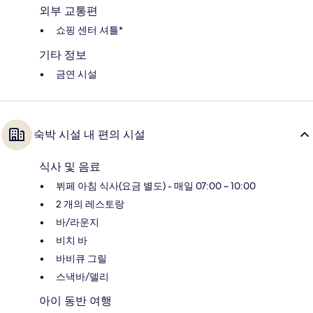
외부 교통편
쇼핑 센터 셔틀*
기타 정보
금연 시설
숙박 시설 내 편의 시설
식사 및 음료
뷔페 아침 식사(요금 별도) - 매일 07:00 ~ 10:00
2 개의 레스토랑
바/라운지
비치 바
바비큐 그릴
스낵바/델리
아이 동반 여행