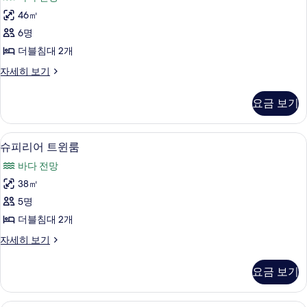
룸,
46㎡
타
6명
워
더블침대 2개
사
로
자세히 보기
진
열
모
룸,
요금 보기
타
두
워
보
자
슈피리어 트윈룸 | 객실 내 금고, 책상, 
슈
7
세
슈피리어 트윈룸
기
피
히
바다 전망
보
리
기
38㎡
어
5명
트
더블침대 2개
윈
슈
자세히 보기
룸
피
사
리
요금 보기
어
진
트
모
윈
패밀리룸 | 객실 내 금고, 책상, 암막 커튼