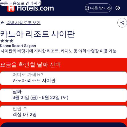
본문 내용으로 건너뛰기
앱 다운 받기
숙박 시설 모두 보기
카노아 리조트 사이판
3.0
Kanoa Resort Saipan
성
사이판의 바닷가에 자리한 리조트, 카지노 및 야외 수영장 이용 가능
급
숙
요금을 확인할 날짜 선택
박
시
어디로 가세요?
설
날짜
인원 수