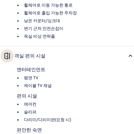
휠체어로 이동 가능한 통로
휠체어로 출입 가능한 주차장
낮은 카운터/싱크대
변기 근처 안전손잡이
욕실 비상 연락줄
객실 편의 시설
엔터테인먼트
평면 TV
케이블 TV 채널
편의 시설
에어컨
슬리퍼
다리미/다리미판(요청 시)
편안한 숙면