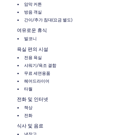
암막 커튼
방음 객실
간이/추가 침대(요금 별도)
여유로운 휴식
발코니
욕실 편의 시설
전용 욕실
샤워기/욕조 결합
무료 세면용품
헤어드라이어
타월
전화 및 인터넷
책상
전화
식사 및 음료
냉장고