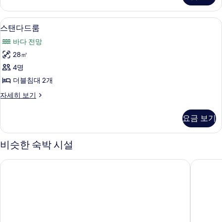
기
세
히
스탠다드룸 | 객실 내 금고, 책상, 암막 
스
5
보
스탠다드룸
탠
기
바다 전망
다
28㎡
드
4명
룸
더블침대 2개
사
스
자세히 보기
진
탠
모
다
요금 보기
드
두
룸
보
자
비슷한 숙박 시설
세
기
히
시브리즈 가든
홀리데이
보
기