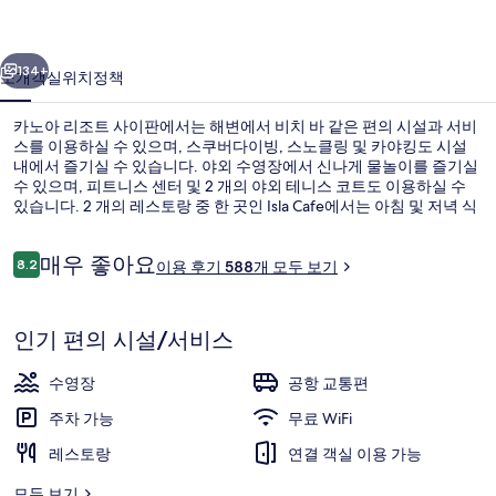
사
이전
다음
이
134+
소개
객실
위치
정책
판
카노아 리조트 사이판에서는 해변에서 비치 바 같은 편의 시설과 서비
의
스를 이용하실 수 있으며, 스쿠버다이빙, 스노클링 및 카야킹도 시설
내에서 즐기실 수 있습니다. 야외 수영장에서 신나게 물놀이를 즐기실
사
수 있으며, 피트니스 센터 및 2 개의 야외 테니스 코트도 이용하실 수
진
있습니다. 2 개의 레스토랑 중 한 곳인 Isla Cafe에서는 아침 및 저녁 식
사를 제공합니다. 기타 편의 시설과 서비스로는 카지노, 무료 키즈 클
갤
럽, 바/라운지 등이 있습니다.
이
매우 좋아요
8.2
이용 후기 588개 모두 보기
10점 만점 중 8.2점.
러
용
후
객실에서 보이는 전망
리
기
인기 편의 시설/서비스
수영장
공항 교통편
주차 가능
무료 WiFi
레스토랑
연결 객실 이용 가능
모두 보기