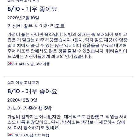
실제 이용 고객 후기
족이 다음일정에서 묵었던 아쿠아 리조트는 침대 사이즈가 슈퍼싱
글정도 되었어요. 5. 그래서 4인가족에 아주 넓게 쓰고 싶다 그러
8/10 - 매우 좋아요
시면, 패밀리로 하시는게 좋습니다. 뷰 차이 그렇게 많이 나지 않아
2020년 2월 10일
요. 6. 우리가족은 5인이라도 큰녀석의 덩치가 거의 뭐 저랑 비슷
해서 익스베드 신청했어요. 익스트라 베드 완전 좋아요. ㅋㅋ 리조
가성비 좋은 사이판 리조트
트에서 이정도의 익스트라는 첨 봤어요. 7. 그래서 넉넉히 잘 잤습
가성비 좋은 사이판 숙소입니다. 방의 상태는 좀 오래되어 보이고
니다. 침대도 아주 쾌적했는데 문제는 침구의 문제가 아니라, 전체
좁은 거 말고는 아주 깨끗했습니다. (침대, 탁자 밑도 깨끗) 수영장
적으로 눅눅했어요. 그렇다고 아주 심한 정도의 습기가 있었던건
및 비치에서 즐길 수 있는 많은 액티비티 용품들을 무료로 대여해
아닌데, 아쿠아 리조트의 경우 제습기가 있었는데 여기는 없어
주어 리조트 안에서도 많은 것을 즐길 수 있었습니다. 워터슬라이
서...조금 눅눅하였습니다. 8. 제습기가 있는지를 물어보지를 않았
드 2개는 어린이들에게 최고의 인기였습니다.
네요. 한번 물어보셔도 좋을것 같습니다. 9. 수영장 물은 그렇게 깨
끗하지 않아요. 그런데 뭐 그런데로 괜찮아요. 주기적으로 수영장
CHANJIN 님, 3박 여행
오염도 체크를 하더군요. 10. 바다는 괜찮습니다. 우리가 묵었던 그
다음 숙소 아쿠아 리조트의 바다는 정말 아니었거든요. 사이판의
바다는 모두 깨끗합니다만, 물고기가 있는지 없는지의 차이인데,
실제 이용 고객 후기
카노아 앞바다는 물고기가 좀 있었어요. 11. 직원들은 모두 친절합
니다. 12. 최악은 1층의 마트에서는 절대 아무것도 사지 마세요. 너
8/10 - 매우 좋아요
무 심하게 비쌉니다. 길건너에 조텐마트 있어요. 싸고 가깝습니다.
2020년 2월 3일
카노아 가족여행 5박
가성비 갑까지는 아니없지만.. 대체적으로 편안했고, 직원들 서비
스도 나름 괜찮았어요.. 단지, 방 청소는 생각보다 깨끗하지 않아
서, 다시 청소하기도 했네요..
INCHEOL 님, 5박 여행