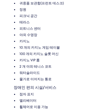
귀중품 보관함(프런트 데스크)
정원
피크닉 공간
테라스
피트니스 센터
야외 수영장
카지노
10 개의 카지노 게임 테이블
100 개의 카지노 슬롯 머신
카지노 VIP 룸
2 개 야외 테니스 코트
워터슬라이드
물가로 이어지는 통로
장애인 편의 시설/서비스
점자 표지
엘리베이터
휠체어로 이용 가능