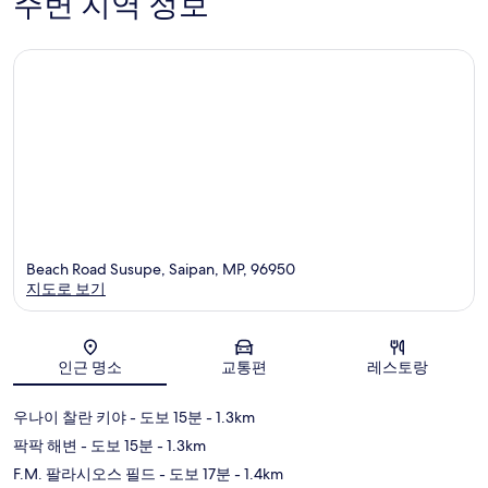
주변 지역 정보
개
개
Beach Road Susupe, Saipan, MP, 96950
지도로 보기
지도
인근 명소
교통편
레스토랑
우나이 찰란 키야
- 도보 15분
- 1.3km
팍팍 해변
- 도보 15분
- 1.3km
F.M. 팔라시오스 필드
- 도보 17분
- 1.4km