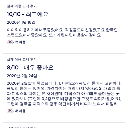
이
실제 이용 고객 후기
용
10/10 - 최고예요
후
2020년 1월 18일
아이와이용하기에너무좋았어요. 직원들도다친절했구요 한국인
기
스텝도있어서좋았네요. 또가게된다면이용할꺼같아요
2박 여행
실제 이용 고객 후기
8/10 - 매우 좋아요
2020년 2월 24일
2020년 2월말에 묵었습니다. 1. 디럭스와 패밀리 룸에서 고민하다
패밀리 룸에서 했어요. 가격차이는 거의 나지 않아요. 2. 패밀리 룸
과 디럭스의 차이는 뷰 차이인데, 디럭스가 아무래도 좀더 높은 곳
에 있다보니(그런데 3,4층으로 배정받으면 그것도 의미가 없어요),
그런데 결국을 디럭스의 경우 약간 비껴서 바다가 보여서 패밀리
룸이 나은것 같습니다. 3. 패밀리 룸은 굉장이 넓습니다. 웬만한 곳
2박 여행
의 스위트룸 정도는 아니지만, 크기 자체는 넓습니다. 4. 우리 가족
은 5인가족이라, 침대가 한국 사이즈로 더블사이즈라고 생각하시
면 됩니다. 침대사이즈에 대한 것이 리조트마다 다릅니다. 우리 가