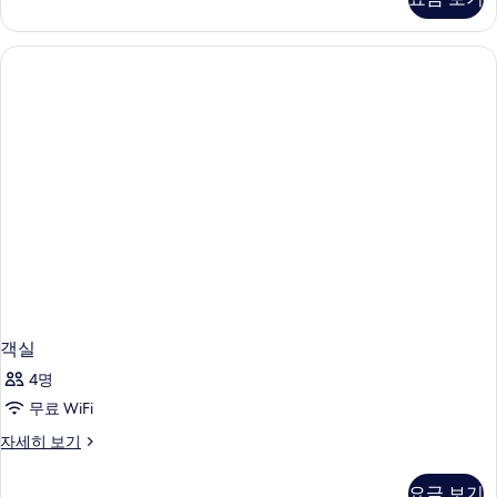
세
히
보
기
객실
4명
무료 WiFi
객
자세히 보기
실
자
요금 보기