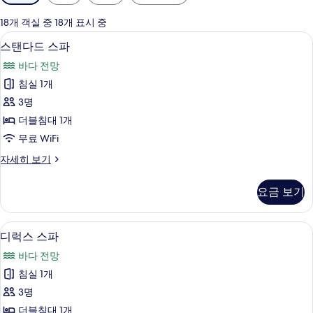
실
에
18개 객실 중 18개 표시 중
사
스탠다드 스파 | 무료 WiFi
스
5
스탠다드 스파
용
탠
가
바다 전망
다
능
침실 1개
드
한
3명
스
필
더블침대 1개
터
파
무료 WiFi
사
스
자세히 보기
진
탠
모
다
요금 보기
드
두
스
보
파
디럭스 스파 | 무료 WiFi
디
3
자
디럭스 스파
기
럭
세
바다 전망
히
스
보
침실 1개
스
기
3명
파
더블침대 1개