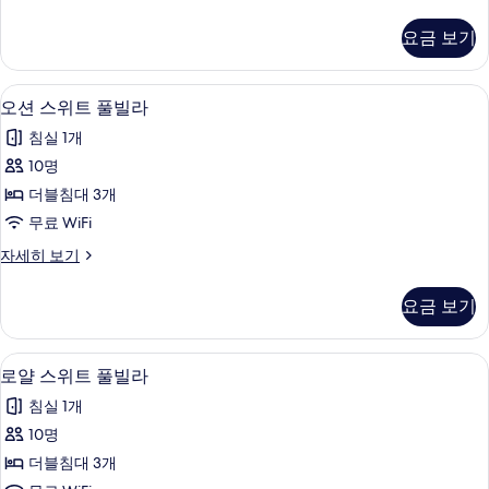
든
빌
펜
요금 보기
트
라
하
사
우
오션 스위트 풀빌라 | 무료 WiFi
오
1
스
오션 스위트 풀빌라
진
션
풀
모
침실 1개
빌
스
라
두
10명
위
자
보
더블침대 3개
세
트
히
기
무료 WiFi
풀
보
오
자세히 보기
기
빌
션
라
스
요금 보기
위
사
트
진
풀
로얄 스위트 풀빌라 | 무료 WiFi
로
1
빌
로얄 스위트 풀빌라
모
얄
라
두
침실 1개
자
스
세
보
10명
위
히
기
더블침대 3개
보
트