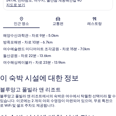
59774, 전라남도, 여수시, 돌산읍 계동해안길 90
지도로 보기
지도
인근 명소
교통편
레스토랑
해양수산과학관
- 차로 9분
- 5.0km
방죽포해변
- 차로 10분
- 6.7km
여수예술랜드 미디어아트 조각공원
- 차로 15분
- 7.0km
돌산공원
- 차로 22분
- 13.6km
여수해상케이블카
- 차로 23분
- 13.9km
이 숙박 시설에 대한 정보
블루망고 풀빌라 앤 리조트
블루망고 풀빌라 앤 리조트에서의 숙박은 여수에서 탁월한 선택이라 할 수
있습니다. 이곳에는 2 개의 야외 수영장이 마련되어 있으며, 무료 특전으
로 WiFi 및 셀프 주차도 제공됩니다.