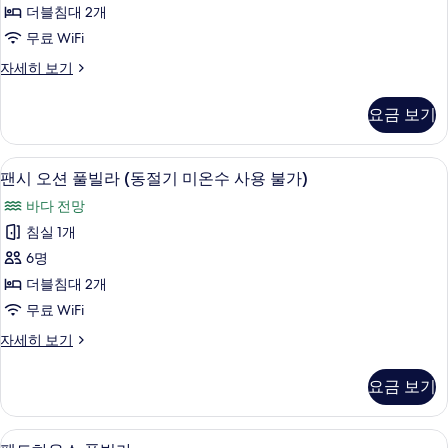
빌
불
수
더블침대 2개
라
사
가)
무료 WiFi
용
B
사
불
루
자세히 보기
사
가)
프
진
진
자
탑
모
요금 보기
세
풀
모
히
두
빌
두
보
라
보
팬시 오션 풀빌라 (동절기 미온수 사용 불가)
팬
기
4
B
보
팬시 오션 풀빌라 (동절기 미온수 사용 불가)
기
시
자
기
바다 전망
세
오
히
침실 1개
션
보
6명
기
풀
더블침대 2개
빌
무료 WiFi
라
팬
자세히 보기
(동
시
절
오
요금 보기
션
기
풀
미
빌
펜트하우스 풀빌라 | 무료 WiFi
펜
5
라