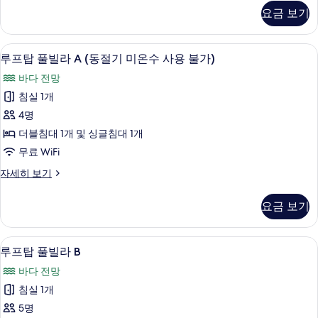
진
리
요금 보기
오
모
션
두
스
루프탑 풀빌라 A (동절기 미온수 사용 불가)
루
4
파
루프탑 풀빌라 A (동절기 미온수 사용 불가)
보
프
자
기
바다 전망
세
탑
히
침실 1개
풀
보
4명
기
빌
더블침대 1개 및 싱글침대 1개
라
무료 WiFi
A
루
자세히 보기
(동
프
절
탑
요금 보기
풀
기
빌
미
라
루프탑 풀빌라 B | 무료 WiFi
루
4
A
온
루프탑 풀빌라 B
프
(동
수
바다 전망
절
탑
사
기
침실 1개
풀
미
용
5명
온