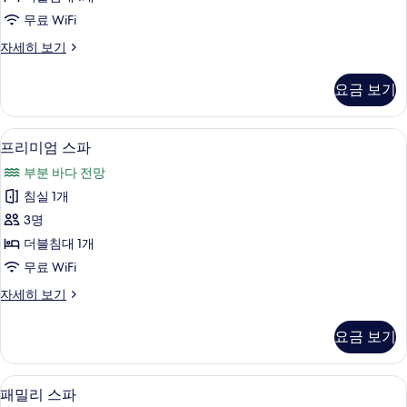
사
무료 WiFi
진
디
자세히 보기
모
럭
두
스
요금 보기
스
보
파
기
자
프리미엄 스파 | 무료 WiFi
프
3
세
프리미엄 스파
리
히
부분 바다 전망
보
미
기
침실 1개
엄
3명
스
더블침대 1개
파
무료 WiFi
사
프
자세히 보기
진
리
모
미
요금 보기
엄
두
스
보
파
패밀리 스파 | 무료 WiFi
패
2
자
패밀리 스파
기