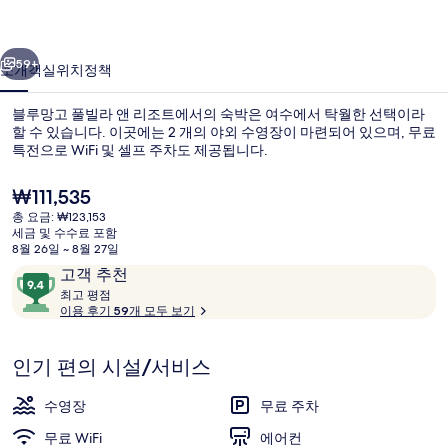
라
이전
다음
앤
59+
소개
객실
위치
정책
리
블루망고 풀빌라 앤 리조트에서의 숙박은 여수에서 탁월한 선택이라
조
할 수 있습니다. 이곳에는 2 개의 야외 수영장이 마련되어 있으며, 무료
특전으로 WiFi 및 셀프 주차도 제공됩니다.
트
의
현
₩111,535
재
사
총 요금: ₩123,153
가
세금 및 수수료 포함
격
진
8월 26일 ~ 8월 27일
은
이
10
고객 추천
팬시 오션 풀빌라 (동절기 미온수 사용 불가)
갤
₩111,535
용
최
점
최고 평점
고
이용 후기 59개 모두 보기
러
후
만
기
점
리
평
중
인기 편의 시설/서비스
점
9.4
점,
수영장
무료 주차
고
무료 WiFi
에어컨