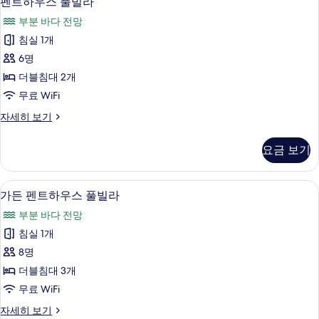
펜트하우스 풀빌라
온
트
(동
수
부분 바다 전망
절
하
기
사
침실 1개
우
미
용
6명
온
스
수
불
더블침대 2개
풀
사
가)
무료 WiFi
용
빌
사
불
펜
자세히 보기
라
가)
트
진
자
사
하
요금 보기
모
세
우
진
히
스
두
모
보
풀
가든 펜트하우스 풀빌라 | 무료 WiFi
가
보
기
5
빌
가든 펜트하우스 풀빌라
두
든
라
기
보
부분 바다 전망
자
펜
세
기
침실 1개
트
히
8명
보
하
기
더블침대 3개
우
무료 WiFi
스
가
자세히 보기
풀