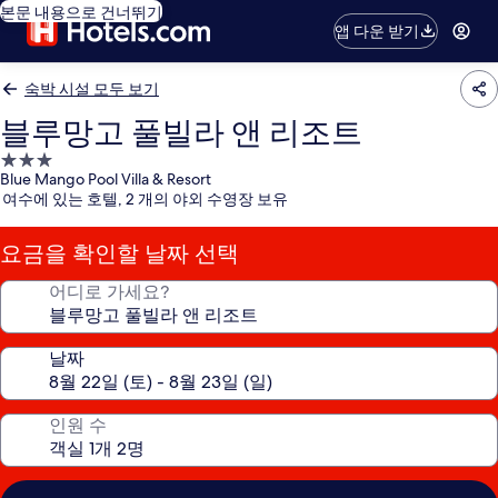
본문 내용으로 건너뛰기
앱 다운 받기
숙박 시설 모두 보기
블루망고 풀빌라 앤 리조트
3.0
Blue Mango Pool Villa & Resort
성
여수에 있는 호텔, 2 개의 야외 수영장 보유
급
숙
요금을 확인할 날짜 선택
박
시
어디로 가세요?
설
날짜
인원 수