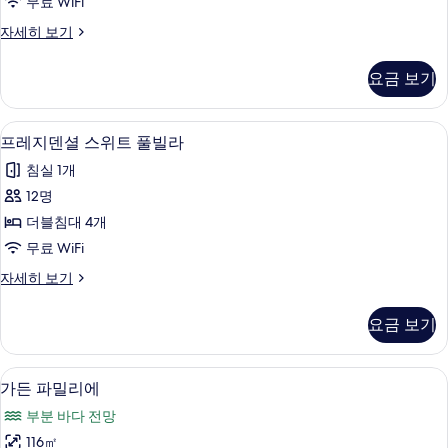
기
무료 WiFi
풀
로
자세히 보기
빌
얄
라
스
요금 보기
위
사
트
진
풀
프레지덴셜 스위트 풀빌라 | 무료 WiFi
프
1
빌
프레지덴셜 스위트 풀빌라
모
레
라
두
침실 1개
자
지
세
보
12명
덴
히
기
더블침대 4개
보
셜
기
무료 WiFi
스
프
자세히 보기
위
레
트
지
요금 보기
덴
풀
셜
빌
스
가든 파밀리에 | 무료 WiFi
가
1
위
가든 파밀리에
라
든
트
사
부분 바다 전망
풀
파
빌
진
116㎡