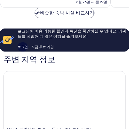
금
8월 26일 ~ 8월 27일
종
점,
점,
₩88,407
포
좋
매
비슷한 숙박 시설 비교하기
아
우
요,
훌
이
륭
용
해
로그인해 이용 가능한 할인과 특전을 확인하실 수 있어요. 리워
후
요,
드를 적립해 더 많은 여행을 즐겨보세요!
기
이
384
용
로그인
지금 무료 가입
개
후
기
주변 지역 정보
1,838
개