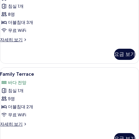
밀
라
모
침실 1개
자
리
세
두
8명
에
히
보
더블침대 3개
보
사
기
무료 WiFi
기
진
가
자세히 보기
모
든
두
파
요금 보기
밀
보
리
기
에
Family
Family Terrace | 무료 WiFi
1
자
Family Terrace
Terrace
세
바다 전망
히
사
보
침실 1개
진
기
5명
모
더블침대 2개
두
무료 WiFi
보
Family
자세히 보기
기
Terrace
자
요금 보기