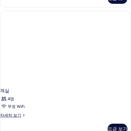
세
히
보
기
객실
4명
무료 WiFi
객
자세히 보기
실
자
요금 보기
세