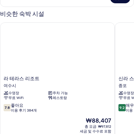
히
보
비슷한 숙박 시설
기
라 테라스 리조트
신라 스
라
신
라 테라스 리조트
신라 
테
라
여수시
종포
라
스
수영장
주차 가능
수영장
스
테
무료 WiFi
레스토랑
무료 W
리
이
조
여
10
10
좋아요
매우
7.8
9.2
트
수
점
점
이용 후기 384개
이용 
여
엑
만
만
현
₩88,407
수
스
점
점
재
시
포
중
중
총 요금: ₩97,812
요
세금 및 수수료 포함
역
7.8
9.2