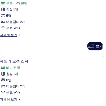
밀
세
부분 바다 전망
히
리
보
침실 1개
스
기
5명
파
더블침대 2개
사
무료 WiFi
진
패
자세히 보기
모
밀
두
리
요금 보기
스
보
파
기
자
패밀리 오션 스파 | 무료 WiFi
패
5
세
패밀리 오션 스파
밀
히
바다 전망
보
리
기
침실 1개
오
5명
션
더블침대 2개
스
무료 WiFi
파
패
자세히 보기
사
밀