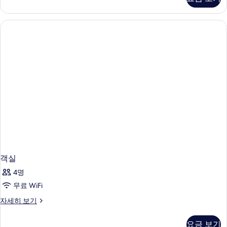
세
히
보
기
객실
4명
무료 WiFi
객
자세히 보기
실
자
요금 보기