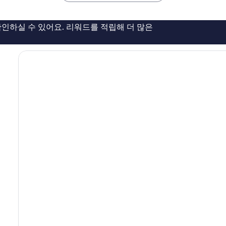
륭
버
해
요,
인하실 수 있어요. 리워드를 적립해 더 많은
이
용
후
기
2,643
개