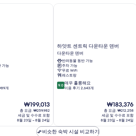
히
하얏트 센트릭 다운타운 덴버
보
기
하
하얏트 센트릭 다운타운 덴버
얏
다운타운 덴버
트
반려동물 동반 가능
센
 가능
주차 가능
트
무료 WiFi
릭
레스토랑
다
10
매우 훌륭해요
운
9.0
점
989개
이용 후기 2,643개
타
만
운
점
덴
현
현
₩199,013
₩183,376
중
버
재
재
9.0
총 요금: ₩259,982
다
총 요금: ₩212,258
요
요
점,
세금 및 수수료 포함
세금 및 수수료 포함
운
금
금
8월 23일 ~ 8월 24일
8월 23일 ~ 8월 24일
매
타
₩199,013
₩183,376
우
운
비슷한 숙박 시설 비교하기
훌
덴