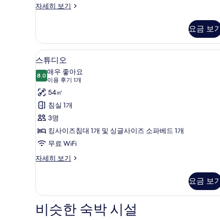
모
아
자세히 보기
파
두
트,
보
요금 보
침
기
실
2
스튜디오 | 노트북 작업 공간, 무료
스
6
개
스튜디오
튜
자
매우 좋아요
세
8.0
8.0점 만점 중 10점
디
(이
이용 후기 1개
히
용
오
54㎡
보
후
기
사
침실 1개
기
진
3명
1
모
킹사이즈침대 1개 및 싱글사이즈 소파베드 1개
개)
두
무료 WiFi
보
스
자세히 보기
튜
기
디
요금 보
오
자
세
비슷한 숙박 시설
히
보