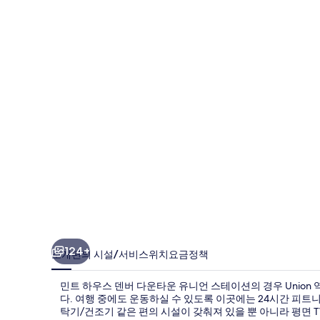
스
덴
버
다
운
타
운
유
니
언
스
124+
소개
편의 시설/서비스
위치
요금
정책
테
민트 하우스 덴버 다운타운 유니언 스테이션의 경우 Union 
이
다. 여행 중에도 운동하실 수 있도록 이곳에는 24시간 피트
탁기/건조기 같은 편의 시설이 갖춰져 있을 뿐 아니라 평면 TV
션