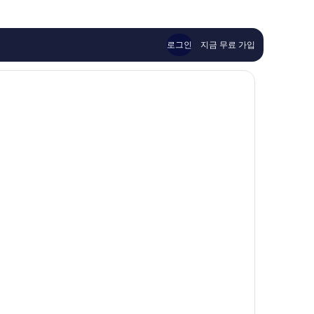
훌
훌
이
도
륭
륭
션
로
해
해
바
도
요,
요,
이
로그인
지금 무료 가입
이
이
IHG
용
용
로
후
후
도
기
기
1,003
2,338
개
개