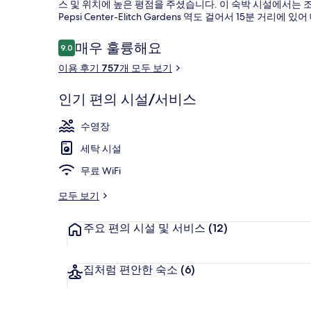
스 및 위치에 높은 평점을 주셨습니다. 이 숙박 시설에서는 조금만 걸으면
의
Pepsi Center-Elitch Gardens 역도 걸어서 15분 거
사
이
매우 훌륭해요
9.0
10점 만점 중 9.0점.
용
진
이용 후기 757개 모두 보기
후
갤
야외 수영장
기
인기 편의 시설/서비스
러
리
수영장
세탁 시설
무료 WiFi
모두 보기
주요 편의 시설 및 서비스
(12)
집처럼 편안한 숙소
(6)