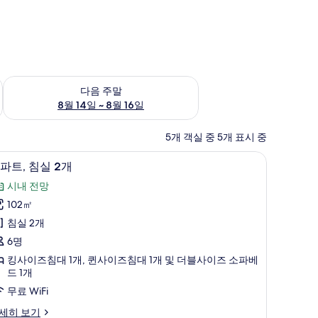
~ 8월 9일
다음 주말 예약 가능 여부 확인, 8월 14일 ~ 8월 16일
다음 주말
8월 14일 ~ 8월 16일
5개 객실 중 5개 표시 중
노트북 작업 공간, 무료 WiFi, 침대 시트
아
11
파트, 침실 2개
파
시내 전망
,
102㎡
침
침실 2개
실
6명
킹사이즈침대 1개, 퀸사이즈침대 1개 및 더블사이즈 소파베
개
드 1개
사
무료 WiFi
진
세히 보기