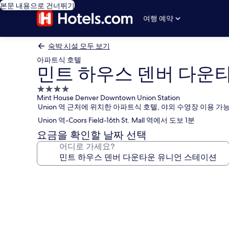
본문 내용으로 건너뛰기
여행 예약
숙박 시설 모두 보기
아파트식 호텔
민트 하우스 덴버 다운
4.0
Mint House Denver Downtown Union Station
성
Union 역 근처에 위치한 아파트식 호텔, 야외 수영장 이용 가
급
Union 역-Coors Field-16th St. Mall 역에서 도보 1분
숙
박
요금을 확인할 날짜 선택
시
어디로 가세요?
설
민
트
하
우