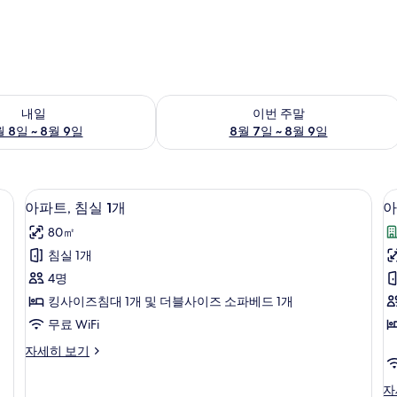
여부 확인, 8월 8일 ~ 8월 9일
이번 주말 예약 가능 여부 확인, 8월 7일 
내일
이번 주말
 8일 ~ 8월 9일
8월 7일 ~ 8월 9일
침대 시트
노트북 작업 공간, 무료 WiFi, 침대 시트
아
9
아파트, 침실 1개
아
파
80㎡
트,
트
침실 1개
침
4명
실
킹사이즈침대 1개 및 더블사이즈 소파베드 1개
1
2
무료 WiFi
개
아
자세히 보기
사
파
진
트,
아
자