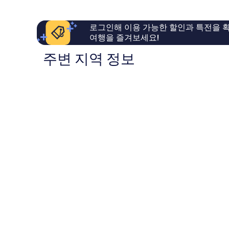
륭
요,
해
이
요,
용
로그인해 이용 가능한 할인과 특전을 확
이
후
여행을 즐겨보세요!
용
기
후
1,989
주변 지역 정보
기
개
940
개