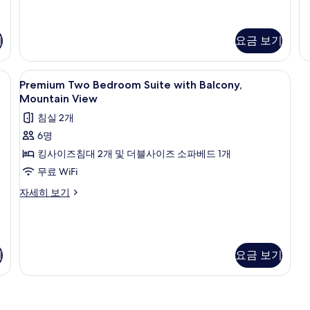
침
모
파
실
트,
두
1
침
개
보
기
요금 보기
실
자
2
기
세
개
 WiFi, 침대 시트
히
Premium
노트북 작업 공간, 무료 WiFi, 침대 시트
자
11
Premium Two Bedroom Suite with Balcony,
보
Two
세
Mountain View
기
히
Bedroom
침실 2개
보
Suite
기
6명
with
킹사이즈침대 2개 및 더블사이즈 소파베드 1개
Balcony,
Mountain
무료 WiFi
View
Premium
자세히 보기
사
Two
Bedroom
진
Suite
모
with
Balcony,
기
요금 보기
두
Mountain
보
View
자
기
세