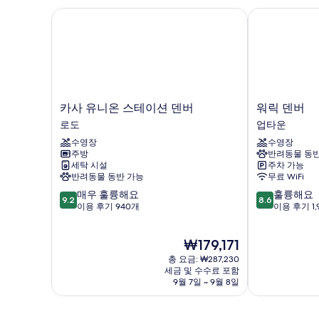
기
카사 유니온 스테이션 덴버
워릭 덴버
카
워
카사 유니온 스테이션 덴버
워릭 덴버
사
릭
로도
업타운
유
덴
수영장
수영장
니
버
주방
반려동물 동반
온
업
세탁 시설
주차 가능
스
타
반려동물 동반 가능
무료 WiFi
테
운
10
10
매우 훌륭해요
훌륭해요
이
9.2
8.6
점
점
이용 후기 940개
이용 후기 1,
션
만
만
덴
점
점
버
현
₩179,171
중
중
로
재
9.2
8.6
도
총 요금: ₩287,230
요
점,
점,
세금 및 수수료 포함
금
9월 7일 ~ 9월 8일
매
훌
₩179,171
우
륭
훌
해