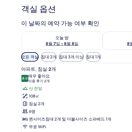
객실 옵션
이 날짜의 예약 가능 여부 확인
오늘 밤 예약 가능 여부 확인, 8월 7일 ~ 8월 8일
내일 예약 가능 
오늘 밤
8월 7일 ~ 8월 8일
8월
객
모든 객실
침대 2개
침대 3개 이상
침대 1개
실
노트북 작업 공간, 무료 WiFi, 
아
에
10
아파트, 침실 2개
파
사
매우 좋아요
8.0
용
8.0점 만점 중 10점
트,
(이
이용 후기 2개
가
용
침
산 전망
능
후
실
108㎡
한
기
2
침실 2개
필
2
개
6명
터
개)
사
퀸사이즈침대 2개 및 더블사이즈 소파베드 1개
진
무료 WiFi