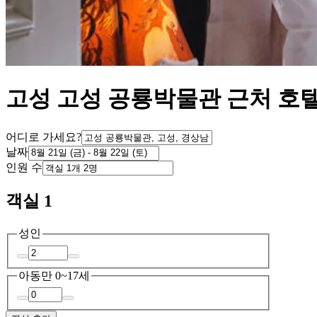
고성 고성 공룡박물관 근처 호
어디로 가세요?
날짜
인원 수
객실 1
성인
아동
만 0~17세