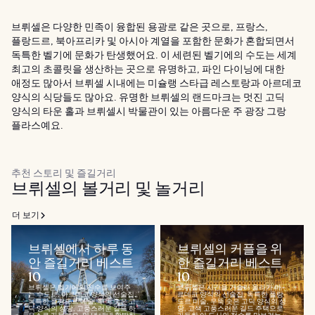
브뤼셀은 다양한 민족이 융합된 용광로 같은 곳으로, 프랑스,
플랑드르, 북아프리카 및 아시아 계열을 포함한 문화가 혼합되면서
독특한 벨기에 문화가 탄생했어요. 이 세련된 벨기에의 수도는 세계
최고의 초콜릿을 생산하는 곳으로 유명하고, 파인 다이닝에 대한
애정도 많아서 브뤼셀 시내에는 미슐랭 스타급 레스토랑과 아르데코
양식의 식당들도 많아요. 유명한 브뤼셀의 랜드마크는 멋진 고딕
양식의 타운 홀과 브뤼셀시 박물관이 있는 아름다운 주 광장 그랑
플라스예요.
추천 스토리 및 즐길거리
브뤼셀의 볼거리 및 놀거리
더 보기
브뤼셀에서 하루 동
브뤼셀의 커플을 위
안 즐길거리 베스트
한 즐길거리 베스트
10
10
브뤼셀은 벨기에의 진수를 보여주
브뤼셀은 시간을 거슬러 올라가 아
는 수도로, 아르데코 양식의 선술집,
르데코 양식의 선술집, 독특한 플랑
독특한 플랑드르 예술, 우뚝 솟은 고
드르 미술, 우뚝 솟은 고딕 양식의 성
딕 양식의 성당, 고풍스러운 길드 하
당, 고색 고풍스러운 길드 주택으로