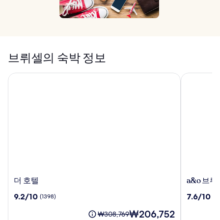
브뤼셀의 숙박 정보
더 호텔
a&o 브뤼
더
a&o
더 호텔
a&o 브
호
브
10
10
9.2/10
7.6/10
(1398)
(1
텔
뤼
점
점
셀
현
₩206,752
만
만
요
₩308,769
센