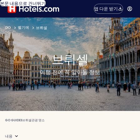
본문 내용으로 건너뛰기
앱 다운 받기
GO
벨기에
브뤼셀
브뤼셀
여행 전에 꼭 알아둘 정보
GO GUIDES
브뤼셀
관광 명소
내용