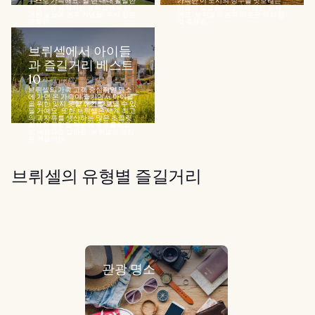
우스로 가득해요. 일 년 내내 활발한
가득한 이 도시의 정수를 맛보려는
이벤트가 펼쳐지는 브뤼셀에서 만
이들의 발걸음이 끊이지 않는 도시
개한 꽃들과 건축 기념물, 유서 깊은
예요. 브뤼셀의 봄과 여름은 야외 음
문화와...
악 축제와...
브뤼셀에서 아이들
과 즐길거리 베스트
10
브뤼셀의 가족 고객 중심적인 명소
에 가면 온 가족이 즐기면서 아이들
을 위한 잊지 못할 휴가를 보낼 수 있
을 거예요. 또한 브뤼셀은 세계 최고
의 과자류를 생산하는 많은 초콜릿
회사와 공장들 덕분에 초코홀릭들
의 낙원과도 같아요. 브뤼셀의 도심
은 겨울에는...
브뤼셀의 유형별 즐길거리
관광 명소