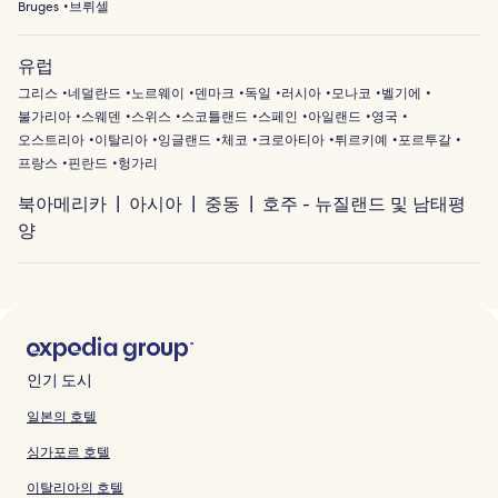
Bruges
브뤼셀
유럽
그리스
네덜란드
노르웨이
덴마크
독일
러시아
모나코
벨기에
불가리아
스웨덴
스위스
스코틀랜드
스페인
아일랜드
영국
오스트리아
이탈리아
잉글랜드
체코
크로아티아
튀르키예
포르투갈
프랑스
핀란드
헝가리
북아메리카
아시아
중동
호주 - 뉴질랜드 및 남태평
양
인기 도시
일본의 호텔
싱가포르 호텔
이탈리아의 호텔