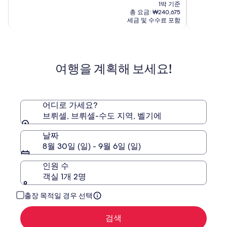
재
점
점
금
1박 기준
트
요
중
중
은
총 요금: ₩240,675
럼
금
9.2
7.6
₩308,769
세금 및 수수료 포함
₩206,752
점,
점,
이
(1398)
(1014)
며,
표
준
여행을 계획해 보세요!
요
금
에
대
한
어디로 가세요?
자
브뤼셀, 브뤼셀-수도 지역, 벨기에
세
한
날짜
정
8월 30일 (일) - 9월 6일 (일)
보
를
인원 수
확
객실 1개 2명
인
해
주
출장 목적일 경우 선택
세
요.
검색