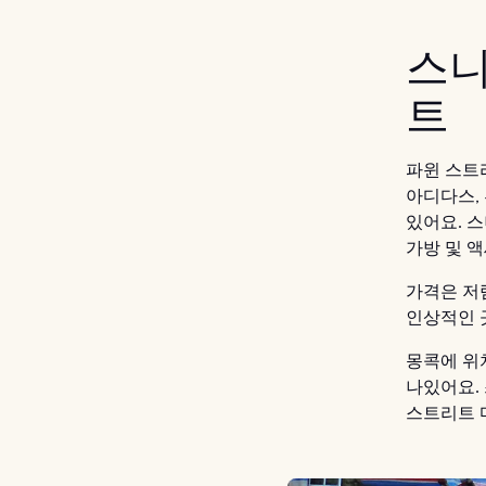
스니
트
파윈 스트
아디다스,
있어요. 
가방 및 
가격은 저
인상적인 
몽콕에 위
나있어요.
스트리트 