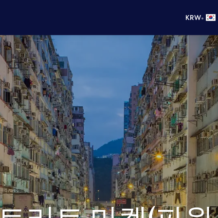
•
KRW