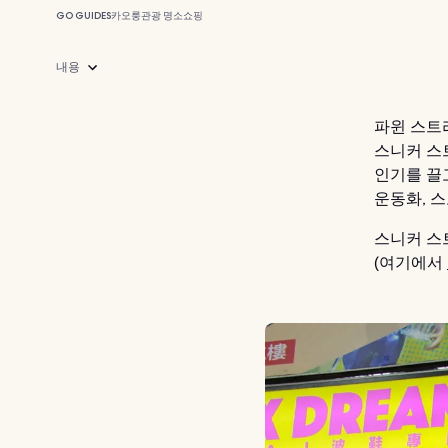
GO GUIDES
카오룽
관광 명소
쇼핑
내용
파윈 스트
스니커 스
인기를 끌
운동화, 
스니커 스
(여기에서