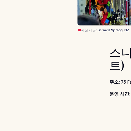
사진 제공:
Bernard Spragg. NZ
스니
트)
주소:
75 F
운영 시간: