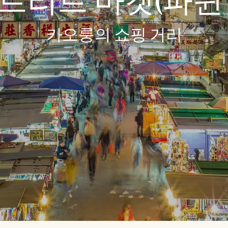
트리트 마켓(파윈
카오룽의 쇼핑 거리