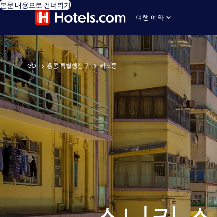
본문 내용으로 건너뛰기
여행 예약
GO
홍콩 특별행정구
카오룽