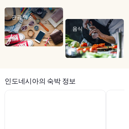
관광 명소
음식
인도네시아의 숙박 정보
비세사 우붓 리조트
타나 가자,