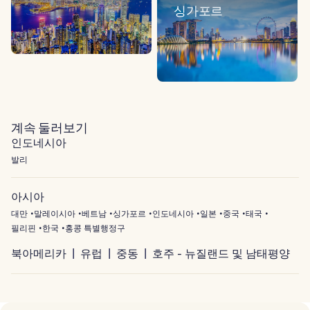
싱가포르
계속 둘러보기
인도네시아
발리
아시아
대만
말레이시아
베트남
싱가포르
인도네시아
일본
중국
태국
필리핀
한국
홍콩 특별행정구
북아메리카
유럽
중동
호주 - 뉴질랜드 및 남태평양