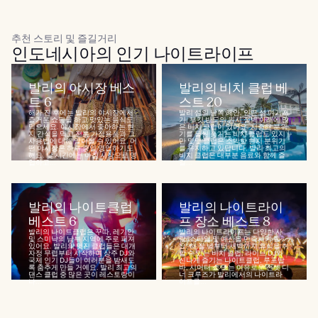
추천 스토리 및 즐길거리
인도네시아의 인기 나이트라이프
발리의 야시장 베스
발리의 비치 클럽 베
트 6
스트 20
해가 진 후에는 발리의 야시장에서
발리 섬의 남쪽 해안, 인근 섬 여기저
즐거운 쇼핑을 하고 맛있는 음식도
기, 부킷 반도의 원시 절벽 아래에 많
먹으세요. 야시장에서 좋아하는 현
은 비치 클럽이 있어요. 지중해 분위
지 간식을 먹고 전통 가정용품과 그
기를 물씬 풍기는 비치 클럽도 있지
사용법에 대해 알아볼 수 있어요. 어
만 몇몇 클럽은 소박한 현지 분위기
떤 야시장은 하루 종일 영업하기도
를 유지하고 있답니다. 발리 최고의
해요. 낮 시간에는 아침 시장으로 영
비치 클럽은 대부분 음료와 함께 즐
업하고...
길...
발리의 나이트클럽
발리의 나이트라이
베스트 6
프 장소 베스트 8
발리의 나이트클럽은 꾸따, 레기안
발리의 나이트라이프는 다양한 사
및 스미냑의 남부 지역에 주로 퍼져
람, 스타일 및 예산을 만족시켜 줘
있어요. 발리의 멋진 클럽들은 대개
요. 해 질 녘부터 새벽까지 휴식을 취
자정 무렵부터 시작하여 상주 DJ와
할 수 있는 비치 클럽, 라이브 DJ와
국제 인기 DJ들이 여러분을 밤새도
신나게 즐기는 나이트클럽, 루프탑
록 춤추게 만들 거예요. 발리 최고의
바, 시어터 쇼 또는 여유로운 선셋 디
댄스 클럽 중 많은 곳이 레스토랑이
너 크루즈가 발리에서의 나이트라
나...
이프를...