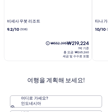
비
타
비세사 우붓 리조트
타나 가자
세
나
10
10
9.2/10
10/10
(538)
(196
사
가
점
점
우
자,
만
만
붓
하
점
현
점
₩219,224
요
₩552,395
리
디
중
재
중
금
1박 기준
조
프
9.2
요
10.0
은
총 요금: ₩265,260
트
라
점,
금
점,
₩552,395
세금 및 수수료 포함
(538)
₩219,224
나
(196)
이
리
며,
표
조
준
트
여행을 계획해 보세요!
요
금
에
대
한
어디로 가세요?
자
인도네시아
세
한