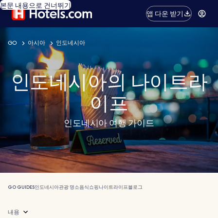
본문 내용으로 건너뛰기
앱 다운 받기
GO
아시아
인도네시아
인도네시아의 나이트라
이프
인도네시아 여행 가이드
GO GUIDES
인도네시아
관광 명소
음식
쇼핑
나이트라이프
블로그
내용