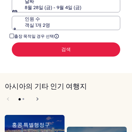
날짜
정
8월 28일 (금) - 9월 4일 (금)
보
를
인원 수
확
객실 1개 2명
인
해
주
출장 목적일 경우 선택
세
요.
검색
아시아의 기타 인기 여행지
홍콩 특별행정구