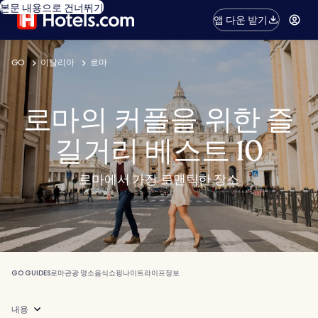
본문 내용으로 건너뛰기
앱 다운 받기
GO
이탈리아
로마
로마의 커플을 위한 즐
길거리 베스트 10
로마에서 가장 로맨틱한 장소
GO GUIDES
로마
관광 명소
음식
쇼핑
나이트라이프
정보
내용