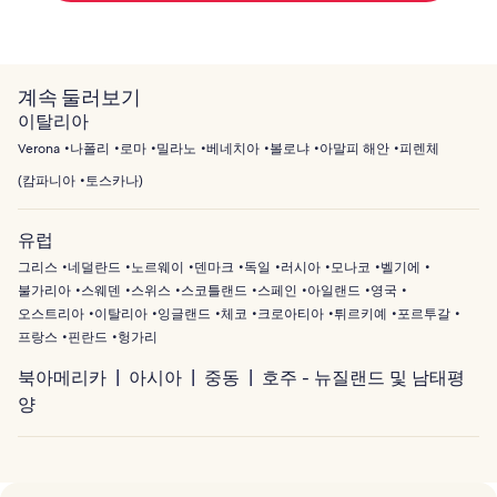
계속 둘러보기
이탈리아
Verona
나폴리
로마
밀라노
베네치아
볼로냐
아말피 해안
피렌체
(
캄파니아
토스카나
)
유럽
그리스
네덜란드
노르웨이
덴마크
독일
러시아
모나코
벨기에
불가리아
스웨덴
스위스
스코틀랜드
스페인
아일랜드
영국
오스트리아
이탈리아
잉글랜드
체코
크로아티아
튀르키예
포르투갈
프랑스
핀란드
헝가리
북아메리카
아시아
중동
호주 - 뉴질랜드 및 남태평
양