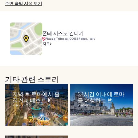
주변 숙박 시설 보기
폰테 시스토 건너기
Piazza Trilussa, 00153 Rome, Italy
지도
기타 관련 스토리
저녁 후 로마에서 즐
24시간 이내에 로마
길거리 베스트 10
를 여행하는 법
이탈리아
이탈리아