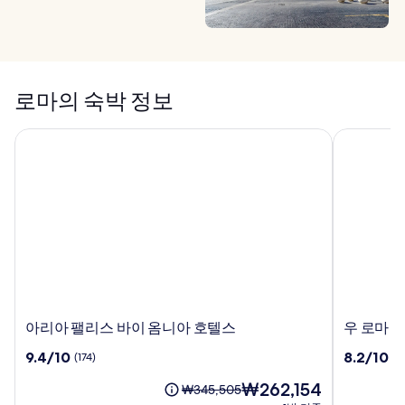
로마의 숙박 정보
아리아 팰리스 바이 옴니아 호텔스
우 로마 캠
아
우
아리아 팰리스 바이 옴니아 호텔스
우 로마 
리
로
10
10
9.4/10
8.2/10
(174)
(2
아
마
점
점
팰
캠
현
₩262,154
만
만
요
₩345,505
리
핑
재
점
점
금