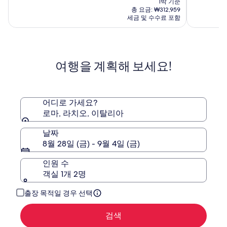
1박 기준
스
인
요
중
중
은
총 요금: ₩312,959
바
타
금
9.4
8.2
₩345,505
세금 및 수수료 포함
이
₩262,154
운
점,
점,
이
옴
(174)
(2640)
며,
표
니
준
아
여행을 계획해 보세요!
요
호
금
텔
에
스
대
한
어디로 가세요?
자
로마, 라치오, 이탈리아
세
한
날짜
정
8월 28일 (금) - 9월 4일 (금)
보
를
인원 수
확
객실 1개 2명
인
해
주
출장 목적일 경우 선택
세
요.
검색