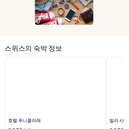
스위스의 숙박 정보
호텔 푸니콜라레
빌라 사사
호
빌
호텔 푸니콜라레
빌라 사사
텔
라