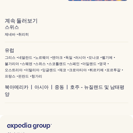
계속 둘러보기
스위스
제네바
취리히
유럽
그리스
네덜란드
노르웨이
덴마크
독일
러시아
모나코
벨기에
불가리아
스웨덴
스위스
스코틀랜드
스페인
아일랜드
영국
오스트리아
이탈리아
잉글랜드
체코
크로아티아
튀르키예
포르투갈
프랑스
핀란드
헝가리
북아메리카
아시아
중동
호주 - 뉴질랜드 및 남태평
양