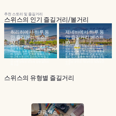
추천 스토리 및 즐길거리
스위스의 인기 즐길거리/볼거리
취리히에서 하루 동
제네바에서 하루 동
안 즐길거리 베스트
안 즐길거리 베스트
10
10
취리히는 중세의 구시가지를 통과
제네바는 같은 이름의 호수 유역에
하여 흐르는 리마트강에 의해 둘로
있는 고급스러운 도시예요. 스위스
나뉘어요. 동쪽 강둑에는 레스토랑,
에서 두 번째로 큰 이 도시는 호화로
바, 상점이 모인 곳 위로 쌍둥이 타워
운 호텔, 독립 부티크, 고급 보석상
인 그로스뮌스터 민스터가 서 있고
들이 있고, 훌륭한 레스토랑과 군침
요. 극장, 레스토랑, 부티크가 늘어
이 돌게 하는 맛있는 초콜릿을 맛볼
선 서쪽 강둑은 쉬프페 강변 갤러리
수 있는 곳이죠. 제네바는 세계보건
와 고급...
기구...
스위스의 유형별 즐길거리
관광 명소