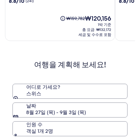
10
10
8.8/10
8.8/10
(241)
(1
푸
사
점
점
니
사
만
만
콜
점
현
점
₩120,156
요
₩159,782
라
중
재
중
금
1박 기준
레
8.8
요
8.8
은
총 요금: ₩132,172
점,
금
점,
₩159,782
세금 및 수수료 포함
(241)
₩120,156
(1007)
이
며,
표
준
여행을 계획해 보세요!
요
금
에
대
한
어디로 가세요?
자
스위스
세
한
날짜
정
8월 27일 (목) - 9월 3일 (목)
보
를
인원 수
확
객실 1개 2명
인
해