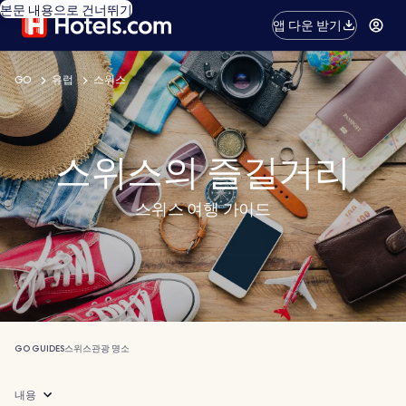
본문 내용으로 건너뛰기
앱 다운 받기
GO
유럽
스위스
스위스의 즐길거리
스위스 여행 가이드
GO GUIDES
스위스
관광 명소
내용