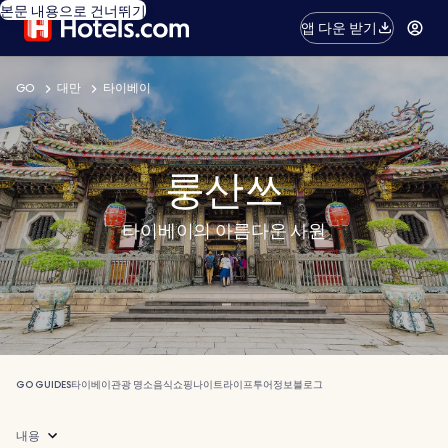
본문 내용으로 건너뛰기
앱 다운 받기
GO
대만
타이베이
룽산쓰
타이베이의 아름다운 사원
GO GUIDES
타이베이
관광 명소
음식
쇼핑
나이트라이프
투어
정보
블로그
내용