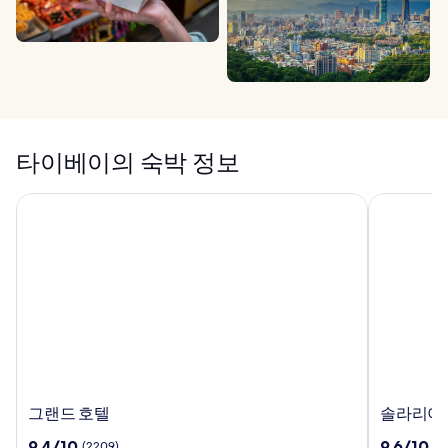
타이베이의 숙박 정보
그랜드 호텔
솔라리아 
그
솔
그랜드 호텔
솔라리아 
랜
라
10
10
9.4/10
9.6/10
(2209)
(1