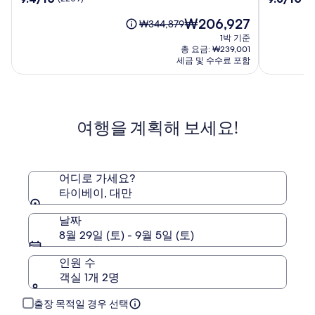
드
리
점
점
호
아
현
₩206,927
만
만
요
₩344,879
텔
니
재
점
점
금
1박 기준
시
요
중
중
은
총 요금: ₩239,001
테
금
9.4
9.6
₩344,879
세금 및 수수료 포함
₩206,927
츠
점,
점,
이
(2209)
호
(1930)
며,
표
텔
준
타
여행을 계획해 보세요!
요
이
금
베
에
이
대
시
한
어디로 가세요?
먼
자
타이베이, 대만
세
한
날짜
정
8월 29일 (토) - 9월 5일 (토)
보
를
인원 수
확
객실 1개 2명
인
해
주
출장 목적일 경우 선택
세