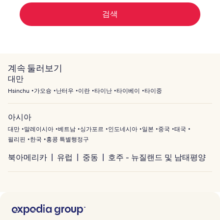
요.
검색
계속 둘러보기
대만
Hsinchu
가오슝
난터우
이란
타이난
타이베이
타이중
아시아
대만
말레이시아
베트남
싱가포르
인도네시아
일본
중국
태국
필리핀
한국
홍콩 특별행정구
북아메리카
유럽
중동
호주 - 뉴질랜드 및 남태평양