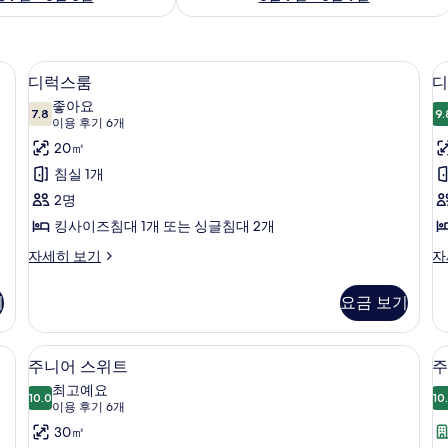
 침구, 필로우탑 침대, 미니바
디럭스룸 | 거실 공간 | 평면 TV, 사무실
디
4
디럭스룸
디
럭
좋아요
7.8
9.
7.8점 만점 중 10점
스
(이
이용 후기 6개
용
룸
20㎡
후
사
침실 1개
기
진
2명
6
모
킹사이즈침대 1개 또는 싱글침대 2개
개)
두
디
디
자세히 보기
자
럭
럭
보
스
스
기
요금 보기
기
룸
트
자
리
세
플
 개의 침실, 고급 침구, 필로우탑 침대, 미니바
주니어 스위트 | 1 개의 침실, 고급 침구
주
4
히
룸
주니어 스위트
주
니
보
자
최고예요
기
10.0
세
10
10.0점 만점 중 10점
어
(이
이용 후기 6개
히
용
스
30㎡
보