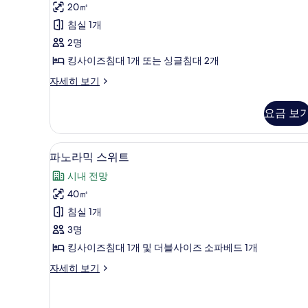
후
발
20㎡
기
코
침실 1개
4
니,
2명
개)
시
킹사이즈침대 1개 또는 싱글침대 2개
내
럭
자세히 보기
셔
전
리
요금 보
망
룸,
발
사
코
파노라믹 스위트 | 객실에서 보
파
진
8
니,
파노라믹 스위트
노
시
모
시내 전망
내
라
두
전
40㎡
믹
보
망
침실 1개
자
스
기
세
3명
위
히
킹사이즈침대 1개 및 더블사이즈 소파베드 1개
보
트
기
파
자세히 보기
사
노
진
라
믹