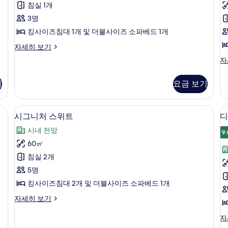
후
기
위
침실 1개
기
트
3명
트
6
사
킹사이즈침대 1개 및 더블사이즈 소파베드 1개
개)
진
주
자세히 보기
니
모
니
주
자
어
니
두
스
어
위
기
요금 보기
보
스
트
위
기
자
트,
이는 전망
1 개의 침실, 고급 침구, 필로우탑 침대,
시
세
7
발
시그니처 스위트
디
히
그
코
보
시내 전망
니,
9.
니
기
시
60㎡
처
룸
내
침실 2개
전
스
망
5명
위
자
킹사이즈침대 2개 및 더블사이즈 소파베드 1개
세
트
니
히
시
자세히 보기
사
보
그
기
진
니
디
자
처
럭