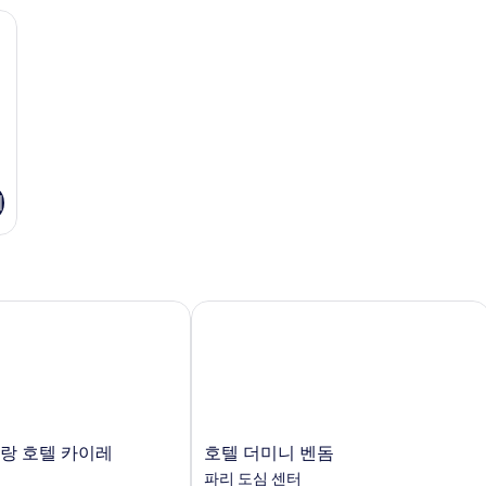
보
보
탑 침대, 미니바
기
기
기
랑 호텔 카이레
호텔 더미니 벤돔
호
그랑 호텔 카이레
호텔 더미니 벤돔
텔
파리 도심 센터