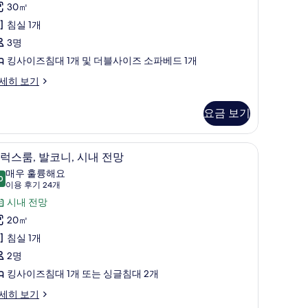
후
위
30㎡
기
,
침실 1개
2
발
3명
개)
코
킹사이즈침대 1개 및 더블사이즈 소파베드 1개
,
세히 보기
시
요금 보기
내
전
 미니바
디럭스룸, 발코니, 시내 전망 | 1 개의 침실, 고
디
망
5
럭스룸, 발코니, 시내 전망
럭
사
매우 훌륭해요
0
9.0점 만점 중 10점
스
(이
진
이용 후기 24개
용
,
시내 전망
모
후
발
20㎡
두
기
코
침실 1개
보
24
,
2명
기
개)
시
킹사이즈침대 1개 또는 싱글침대 2개
내
세히 보기