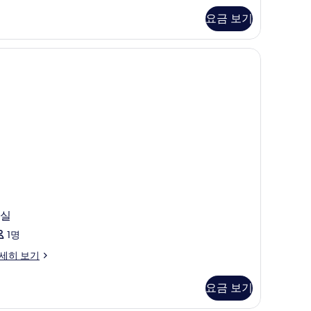
전
요금 보기
망
사
진
모
두
보
기
실
1명
세히 보기
요금 보기