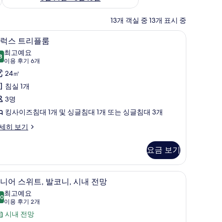
13개 객실 중 13개 표시 중
디럭스 트리플룸 | 1 개의 침실, 고급 침구, 필로
디
6
럭스 트리플룸
럭
최고예요
8
9.8점 만점 중 10점
스
(이
이용 후기 6개
용
트
24㎡
후
리
침실 1개
기
플
3명
6
룸
킹사이즈침대 1개 및 싱글침대 1개 또는 싱글침대 3개
개)
사
세히 보기
진
요금 보기
모
두
, 필로우탑 침대, 미니바
주니어 스위트, 발코니, 시내 전망 | 객실에서 
주
보
8
니어 스위트, 발코니, 시내 전망
니
기
최고예요
.0
10.0점 만점 중 10점
어
(이
이용 후기 2개
용
스
시내 전망