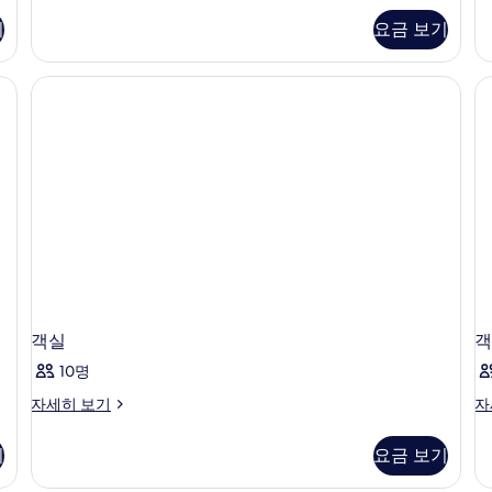
모
스
스
기
요금 보기
두
위
룸,
트
발
보
자
코
 1 개의 침실, 고급 침구, 필로우탑 침대, 미니바
기
세
니,
히
시
보
내
기
전
망
자
세
히
보
기
객실
객
10명
객
객
자세히 보기
자
실
실
자
자
기
요금 보기
세
세
히
히