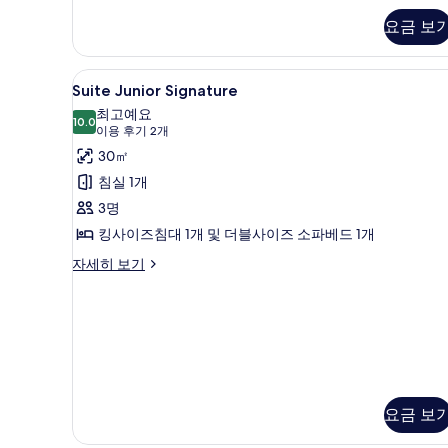
모
스
요금 보
두
위
트
보
자
Suite
Suite Junior Signature |
기
세
5
Suite Junior Signature
Junior
히
최고예요
보
Signature
10.0
10.0점 만점 중 10점
(이
이용 후기 2개
기
사
용
30㎡
진
후
침실 1개
기
모
3명
2
두
킹사이즈침대 1개 및 더블사이즈 소파베드 1개
개)
보
Suite
자세히 보기
기
Junior
Signature
자
세
히
보
기
요금 보