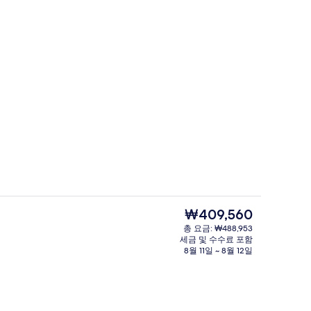
로비
동영상
현
₩409,560
재
총 요금: ₩488,953
가
세금 및 수수료 포함
 | 1 개의 침실, 고급 침구, 필로우탑 침대, 미니바
매일 뷔페 아침 식사 유료
격
8월 11일 ~ 8월 12일
은
₩409,560