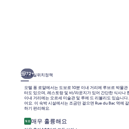
진
갤
러
리
72+
소개
객실
위치
정책
오텔 퐁 로얄에서는 도보로 10분 이내 거리에 루브르 박물관
터도 있으며, 레스토랑 및 바/라운지가 있어 간단한 식사나 한
이내 거리에는 오르세 미술관 및 루에 드 리볼리도 있습니다.
어요. 이 숙박 시설에서는 조금만 걸으면 Rue du Bac 역에 갈
하기 편리해요.
이
매우 훌륭해요
9.0
10점 만점 중 9.0점.
용