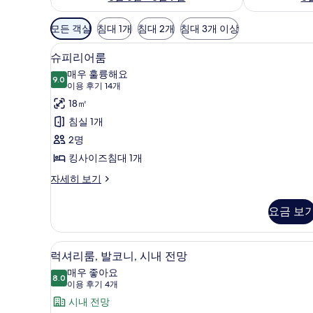
객
모든 객실
침대 1개
침대 2개
침대 3개 이상
실
슈피리어룸 | 1 개의 침실, 고급
슈
에
4
슈피리어룸
피
사
매우 훌륭해요
9.0
용
9.0점 만점 중 10점
리
(이
이용 후기 14개
가
용
어
18㎡
능
후
룸
침실 1개
한
기
사
2명
필
14
진
킹사이즈침대 1개
터
개)
모
슈
자세히 보기
피
두
리
요금 보
보
어
룸
기
자
럭셔리룸, 발코니, 시내 전망 | 1
럭
7
세
럭셔리룸, 발코니, 시내 전망
셔
히
매우 좋아요
보
8.0
8.0점 만점 중 10점
리
(이
이용 후기 4개
기
용
룸,
시내 전망