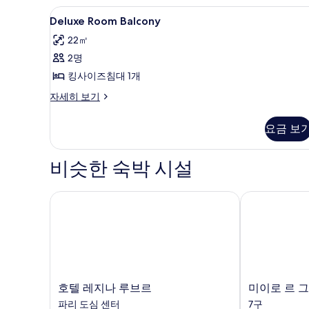
Deluxe
1 개의 침실, 고급 침구, 필로우
5
Deluxe Room Balcony
Room
22㎡
Balcony
2명
사
킹사이즈침대 1개
진
모
Deluxe
자세히 보기
Room
두
Balcony
요금 보
보
자
세
기
히
비슷한 숙박 시설
보
기
호텔 레지나 루브르
미이로 르 그
호
미
호텔 레지나 루브르
미이로 르 
텔
이
파리 도심 센터
7구