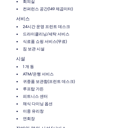
회의실
컨퍼런스 공간(149 제곱미터)
서비스
24시간 운영 프런트 데스크
드라이클리닝/세탁 서비스
식료품 쇼핑 서비스(무료)
짐 보관 시설
시설
1 개 동
ATM/은행 서비스
귀중품 보관함(프런트 데스크)
루프탑 가든
피트니스 센터
채식 다이닝 옵션
이중 유리창
연회장