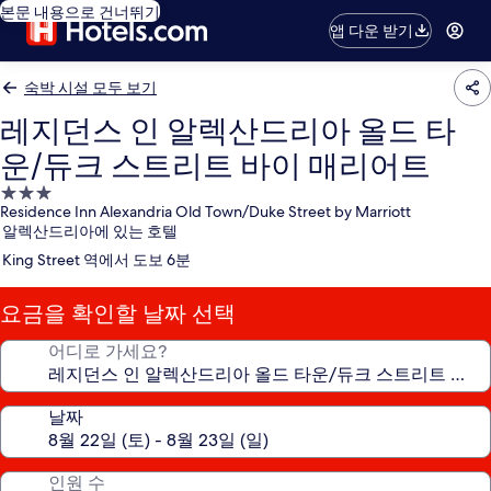
본문 내용으로 건너뛰기
앱 다운 받기
숙박 시설 모두 보기
레지던스 인 알렉산드리아 올드 타
운/듀크 스트리트 바이 매리어트
3.0
Residence Inn Alexandria Old Town/Duke Street by Marriott
성
알렉산드리아에 있는 호텔
급
King Street 역에서 도보 6분
숙
박
요금을 확인할 날짜 선택
시
설
어디로 가세요?
날짜
인원 수