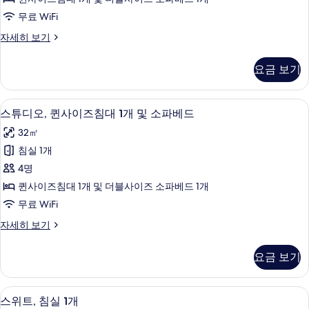
세
실
보
히
무료 WiFi
1
기
보
스
자세히 보기
기
개
위
(Hearing
트,
요금 보기
Accessible)
침
실
사
1
고급 침구, 책상, 노트북 작업 공간, 암막
스
진
5
개
스튜디오, 퀸사이즈침대 1개 및 소파베드
튜
(Hearing
모
32㎡
Accessible)
디
두
자
침실 1개
오,
세
보
4명
히
퀸
기
보
퀸사이즈침대 1개 및 더블사이즈 소파베드 1개
사
기
무료 WiFi
이
스
자세히 보기
즈
튜
침
디
요금 보기
오,
대
퀸
1
사
디지털 채널 시청이 가능한 40인치 LED T
스
6
이
개
스위트, 침실 1개