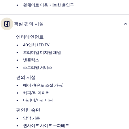
휠체어로 이용 가능한 출입구
객실 편의 시설
엔터테인먼트
40인치 LED TV
프리미엄 디지털 채널
넷플릭스
스트리밍 서비스
편의 시설
에어컨(온도 조절 가능)
커피/티 메이커
다리미/다리미판
편안한 숙면
암막 커튼
퀸사이즈 사이즈 소파베드