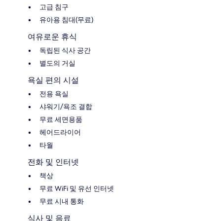
고급 침구
유아용 침대(무료)
여유로운 휴식
독립된 식사 공간
별도의 거실
욕실 편의 시설
전용 욕실
샤워기/욕조 결합
무료 세면용품
헤어드라이어
타월
전화 및 인터넷
책상
무료 WiFi 및 유선 인터넷
무료 시내 통화
식사 및 음료