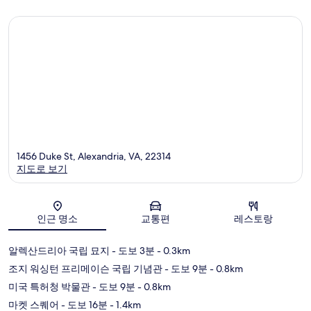
개
칼
라
일
아
이
젠
하
워
이
스
트
1456 Duke St, Alexandria, VA, 22314
지도로 보기
지도
인근 명소
교통편
레스토랑
알렉산드리아 국립 묘지
- 도보 3분
- 0.3km
조지 워싱턴 프리메이슨 국립 기념관
- 도보 9분
- 0.8km
미국 특허청 박물관
- 도보 9분
- 0.8km
마켓 스퀘어
- 도보 16분
- 1.4km