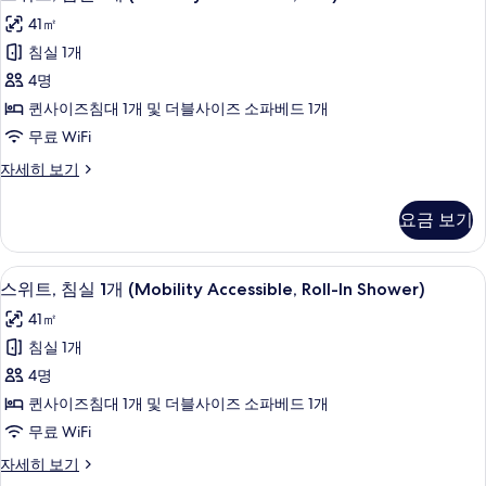
위
자
기
41㎡
세
트,
히
침실 1개
침
보
4명
기
실
퀸사이즈침대 1개 및 더블사이즈 소파베드 1개
1
무료 WiFi
개
스
자세히 보기
(Mobility
위
Accessible,
트,
요금 보기
Tub)
침
실
사
1
샤워기/욕조 결합, 무료 세면용품, 헤어
스
진
6
개
스위트, 침실 1개 (Mobility Accessible, Roll-In Shower)
위
(Mobility
모
41㎡
Accessible,
트,
두
Tub)
침실 1개
침
보
자
4명
세
실
기
히
퀸사이즈침대 1개 및 더블사이즈 소파베드 1개
1
보
무료 WiFi
기
개
스
자세히 보기
(Mobility
위