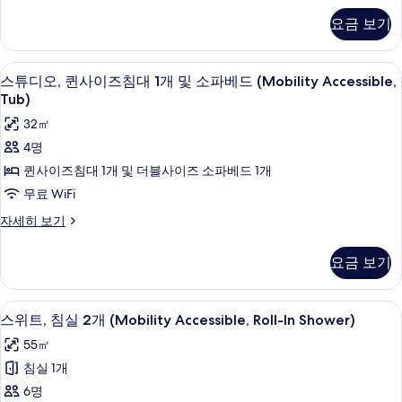
Accessible,
트,
요금 보기
Roll-
침
실
In
1
Shower)
샤워기/욕조 결합, 무료 세면용품, 헤어
스
6
개
스튜디오, 퀸사이즈침대 1개 및 소파베드 (Mobility Accessible,
사
튜
(Mobility
Tub)
Accessible,
진
디
32㎡
Roll-
모
오,
In
4명
Shower)
두
퀸
퀸사이즈침대 1개 및 더블사이즈 소파베드 1개
자
보
사
세
무료 WiFi
기
히
이
스
자세히 보기
보
즈
튜
기
디
침
요금 보기
오,
대
퀸
사
1
샤워기/욕조 결합, 무료 세면용품, 헤어
스
7
이
스위트, 침실 2개 (Mobility Accessible, Roll-In Shower)
개
위
즈
55㎡
및
침
트,
대
침실 1개
소
침
1
6명
파
개