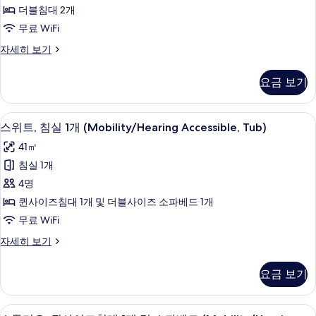
실
및
더블침대 2개
베
2
소
무료 WiFi
드
파
개
베
(Mobility
스
자세히 보기
(Mobility
드
위
Accessible,
Accessible,
(Mobility
트,
Tub)
요금 보기
Roll-
Accessible,
침
사
Tub)
실
In
자
2
진
Shower)
샤워기/욕조 결합, 무료 세면용품, 헤어
스
세
7
개
스위트, 침실 1개 (Mobility/Hearing Accessible, Tub)
모
사
히
위
(Mobility
41㎡
보
Accessible,
두
진
트,
기
Roll-
침실 1개
보
모
침
In
4명
Shower)
기
두
실
자
퀸사이즈침대 1개 및 더블사이즈 소파베드 1개
보
1
세
무료 WiFi
기
히
개
보
스
자세히 보기
(Mobility/Hearing
기
위
Accessible,
트,
요금 보기
Tub)
침
실
사
1
샤워기/욕조 결합, 무료 세면용품, 헤어
스
진