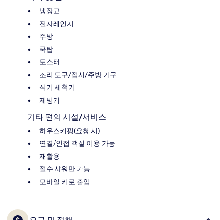
냉장고
전자레인지
주방
쿡탑
토스터
조리 도구/접시/주방 기구
식기 세척기
제빙기
기타 편의 시설/서비스
하우스키핑(요청 시)
연결/인접 객실 이용 가능
재활용
절수 샤워만 가능
모바일 키로 출입
요금 및 정책