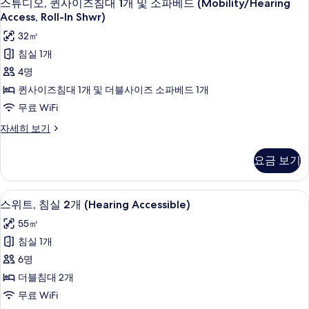
5
개
스튜디오, 퀸사이즈침대 1개 및 소파베드 (Mobility/Hearing
튜
(Mobility/Hearing
모
Access, Roll-In Shwr)
Accessible,
디
두
32㎡
Tub)
오,
보
자
침실 1개
세
퀸
기
4명
히
사
보
퀸사이즈침대 1개 및 더블사이즈 소파베드 1개
기
이
무료 WiFi
즈
스
자세히 보기
침
튜
디
대
요금 보기
오,
1
퀸
개
사
샤워기/욕조 결합, 무료 세면용품, 헤어
스
7
이
스위트, 침실 2개 (Hearing Accessible)
및
위
즈
55㎡
소
침
트,
대
침실 1개
파
침
1
6명
베
개
실
및
더블침대 2개
드
2
소
무료 WiFi
(Mobility/Hearing
파
개