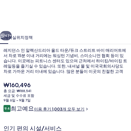
인
알
렉
이전
다음
산
47+
소개
객실
위치
정책
드
레지던스 인 알렉산드리아 올드 타운/듀크 스트리트 바이 매리어트에
리
서 차로 15분 이내 거리에는 워싱턴 기념비, 스미소니언 협회 등이 있
습니다. 이곳에는 피트니스 센터도 있으며 근처에서 하이킹/바이킹 트
아
레일등을 즐기실 수 있습니다. 또한, 내셔널 몰 및 미국국회의사당도
올
차로 가까운 거리 이내에 있습니다. 많은 분들이 이곳의 친절한 고객
서비스 및 위치에 굉장히 만족했습니다. King Street 역에서 도보로 6
드
분 거리에 있어 대중 교통편을 이용하기 편리합니다.
현
₩160,496
재
타
총 요금: ₩188,541
가
세금 및 수수료 포함
외관
운/
격
9월 6일 ~ 9월 7일
은
이
최고예요
듀
9.4
이용 후기 1,003개 모두 보기
₩160,496
10점 만점 중 9.4점.
용
크
후
기
스
인기 편의 시설/서비스