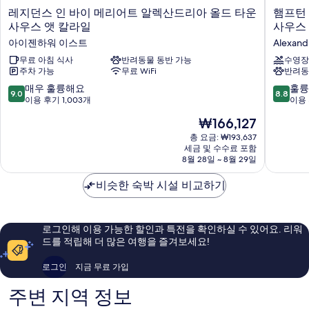
레
햄
레지던스 인 바이 메리어트 알렉산드리아 올드 타운
햄프턴
지
프
사우스 앳 칼라일
사우스
던
턴
아이젠하워 이스트
Alexand
스
인
인
무료 아침 식사
반려동물 동반 가능
앤
수영장
주차 가능
무료 WiFi
반려동
바
드
이
스
10
10
매우 훌륭해요
훌륭
9.0
8.8
메
위
점
점
이용 후기 1,003개
이용 
리
트
만
만
현
₩166,127
어
알
점
점
재
트
렉
중
중
총 요금: ₩193,637
요
알
산
세금 및 수수료 포함
9.0
8.8
금
렉
8월 28일 ~ 8월 29일
드
점,
점,
₩166,127
산
리
매
훌
드
비슷한 숙박 시설 비교하기
아
우
륭
리
올
훌
해
아
드
륭
요,
올
타
해
이
로그인해 이용 가능한 할인과 특전을 확인하실 수 있어요. 리워
드
운
요,
용
드를 적립해 더 많은 여행을 즐겨보세요!
타
지
이
후
운
역
용
기
로그인
지금 무료 가입
사
사
후
1,883
우
우
기
개
주변 지역 정보
스
스
1,003
앳
Alexandr