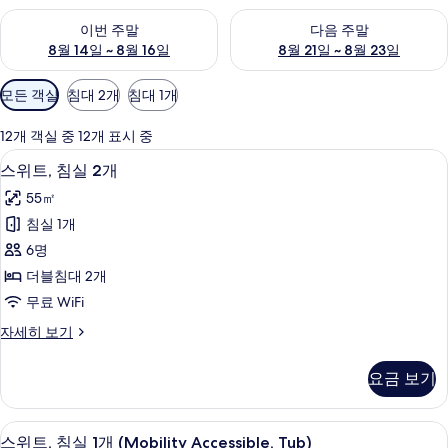
이번 주말 예약 가능 여부 확인, 8월 14일 ~ 8월 16일
다음 주말 예약 가능 여부 확인, 8
리
이번 주말
다음 주말
8월 14일 ~ 8월 16일
8월 21일 ~ 8월 23일
객
모든 객실
침대 2개
침대 1개
실
에
12개 객실 중 12개 표시 중
사
디지털 채널 시청이 가능한 40인치 LED T
스
6
스위트, 침실 2개
용
위
가
55㎡
트,
능
침실 1개
침
한
6명
실
필
더블침대 2개
터
2
무료 WiFi
개
스
자세히 보기
사
위
진
트,
요금 보기
침
모
실
두
2
샤워기/욕조 결합, 무료 세면용품, 헤어
스
6
개
보
스위트, 침실 1개 (Mobility Accessible, Tub)