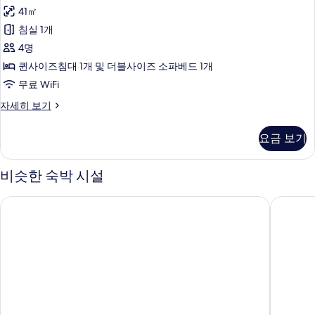
위
즈
및
41㎡
침
트,
소
대
침실 1개
침
1
파
4명
개
실
베
및
퀸사이즈침대 1개 및 더블사이즈 소파베드 1개
1
소
드
무료 WiFi
파
개
사
베
스
자세히 보기
사
드
위
진
진
자
트,
모
요금 보기
세
침
모
히
두
실
두
보
1
비슷한 숙박 시설
보
기
개
보
기
자
기
레지던스 인 바이 메리어트 알렉산드리아 올드 타운 사우스 앳 
햄프턴 
세
히
보
기