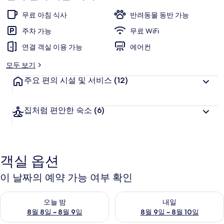
트
무료 아침 식사
반려동물 동반 가능
리
주차 가능
무료 WiFi
트
연결 객실 이용 가능
에어컨
바
모두 보기
이
주요 편의 시설 및 서비스
(12)
매
리
집처럼 편안한 숙소
(6)
어
트
의
객실 옵션
사
이 날짜의 예약 가능 여부 확인
진
오늘 밤 예약 가능 여부 확인, 8월 8일 ~ 8월 9일
내일 예약 가능 여부 확인, 8월 9
갤
오늘 밤
내일
8월 8일 ~ 8월 9일
8월 9일 ~ 8월 10일
러