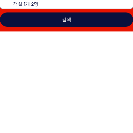
검색
레
지
던
스