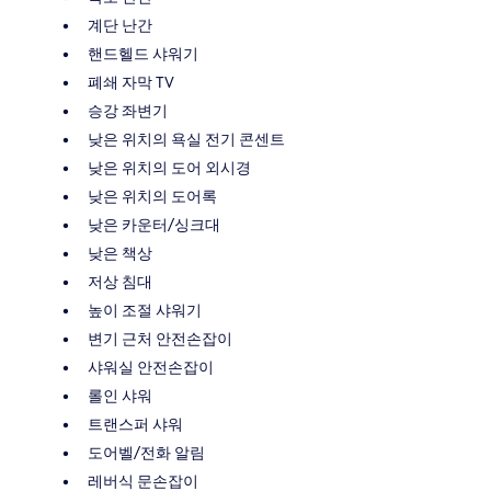
계단 난간
핸드헬드 샤워기
폐쇄 자막 TV
승강 좌변기
낮은 위치의 욕실 전기 콘센트
낮은 위치의 도어 외시경
낮은 위치의 도어록
낮은 카운터/싱크대
낮은 책상
저상 침대
높이 조절 샤워기
변기 근처 안전손잡이
샤워실 안전손잡이
롤인 샤워
트랜스퍼 샤워
도어벨/전화 알림
레버식 문손잡이