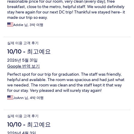
reasonable price for our room, very clean (every day), free
breakfast, close to the metro, helpful staff. We would definitely
stay here again for our next DC trip! Thankful we stayed here- it
made our trip so easy.
Addie 님, 3박 여행
실제 이용 고객 후기
10/10 - 최고예요
2026년 5월 31일
Google 번역 보기
Perfect spot for our trip for graduation. The staff was friendly,
helpful and available. The room was spacious and had just what
we needed. The room was clean and the staff kept it that way
for our stay. Very pleased and will surely stay again!
JoAnn 님, 4박 여행
실제 이용 고객 후기
10/10 - 최고예요
2026년 4월 3일