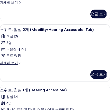
Access,
베
스
자세히 보기
(Hearing
드
위
Roll-
Accessible)
(Mobility/Hearing
트,
In
요금 보기
Access,
사
침
Shwr)
Roll-
실
진
In
사
2
샤워기/욕조 결합, 무료 세면용품, 헤어
스
모
Shwr)
7
개
스위트, 침실 2개 (Mobility/Hearing Accessible, Tub)
진
자
위
(Hearing
두
침실 1개
모
세
Accessible)
트,
보
히
자
6명
두
침
보
세
기
더블침대 2개
보
기
히
실
보
무료 WiFi
기
2
기
스
자세히 보기
개
위
(Mobility/Hearing
트,
요금 보기
Accessible,
침
실
Tub)
2
샤워기/욕조 결합, 무료 세면용품, 헤어
스
사
6
개
스위트, 침실 1개 (Hearing Accessible)
위
(Mobility/Hearing
진
침실 1개
Accessible,
트,
모
Tub)
4명
침
두
자
퀸사이즈침대 1개 및 더블사이즈 소파베드 1개