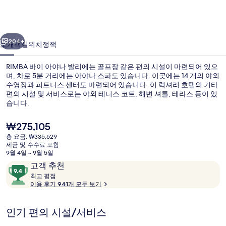
나
발
이전
다음
리
204+
소개
객실
위치
정책
의
RIMBA 바이 아야나 발리에는 골프장 같은 편의 시설이 마련되어 있으
사
며, 차로 5분 거리에는 아야나 스파도 있습니다. 이곳에는 14 개의 야외
진
수영장과 피트니스 센터도 마련되어 있습니다. 이 럭셔리 호텔의 기타
편의 시설 및 서비스로는 야외 테니스 코트, 해변 셔틀, 테라스 등이 있
갤
습니다.
러
현
₩275,105
리
재
총 요금: ₩335,629
가
세금 및 수수료 포함
어린이 공간
격
9월 4일 ~ 9월 5일
은
이
10
고객 추천
₩275,105
용
최
점
최고 평점
고
이용 후기 941개 모두 보기
후
만
기
점
평
중
인기 편의 시설/서비스
점
9.4