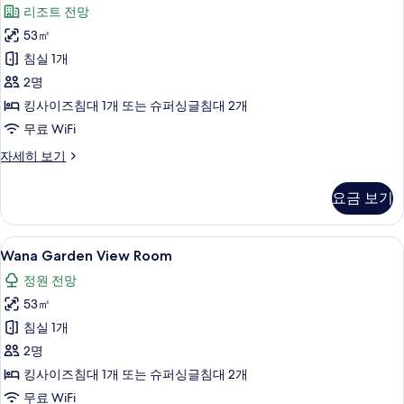
Resort
리조트 전망
조
View
View
트
53㎡
Room
Suite)
전
사
침실 1개
망
사
(2BR
진
2명
진
Resort
모
킹사이즈침대 1개 또는 슈퍼싱글침대 2개
View
모
두
무료 WiFi
Suite)
두
자
보
Wana
자세히 보기
보
세
Resort
기
히
기
View
보
요금 보기
Room
기
자
세
Wana
고급 침구, 미니바, 객실 내 금고, 책상
8
히
Wana Garden View Room
Garden
보
정원 전망
기
View
53㎡
Room
사
침실 1개
진
2명
모
킹사이즈침대 1개 또는 슈퍼싱글침대 2개
두
무료 WiFi