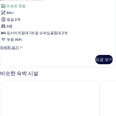
(Wana
Resort
2
2BR
리조트 전망
개,
View
Ocean
바
84㎡
Room
다
View
사
침실 2개
전
Room)
망
진
6명
사
(Wana
모
킹사이즈침대 1개 및 슈퍼싱글침대 2개
2BR
진
두
무료 WiFi
Ocean
모
View
보
2BR
자세히 보기
Room)
두
Resort
기
자
View
보
세
요금 보기
Room
히
기
자
보
세
비슷한 숙박 시설
기
히
보
아야나 리조트 발리
AYANA
기