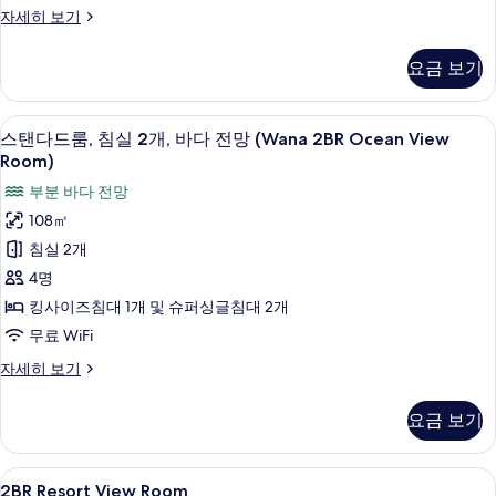
개,
스
자세히 보기
리
탠
다
조
요금 보기
드
트
룸,
전
침
스탠다드룸, 침실 2개, 바다 전망 (Wana 2
스
10
실
스탠다드룸, 침실 2개, 바다 전망 (Wana 2BR Ocean View
망
탠
2
Room)
(Wana
개,
다
부분 바다 전망
리
2BR
드
조
108㎡
Resort
트
룸,
View
침실 2개
전
침
Room)
망
4명
(Wana
실
사
킹사이즈침대 1개 및 슈퍼싱글침대 2개
2BR
2
진
Resort
무료 WiFi
개,
View
모
스
자세히 보기
Room)
바
두
탠
자
다
다
세
보
요금 보기
드
히
전
기
룸,
보
망
침
기
2BR
고급 침구, 미니바, 객실 내 금고, 책상
6
실
2BR Resort View Room