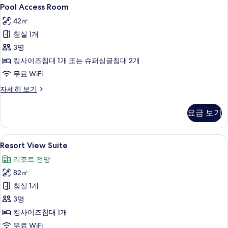
Pool
7
보
Pool Access Room
Access
기
42㎡
Room
침실 1개
사
3명
진
킹사이즈침대 1개 또는 슈퍼싱글침대 2개
모
무료 WiFi
두
보
Pool
자세히 보기
Access
기
Room
요금 보기
자
세
히
Resort
Resort View Suite | 고급 침구, 미니바
6
보
Resort View Suite
View
기
리조트 전망
Suite
82㎡
사
침실 1개
진
3명
모
킹사이즈침대 1개
두
무료 WiFi