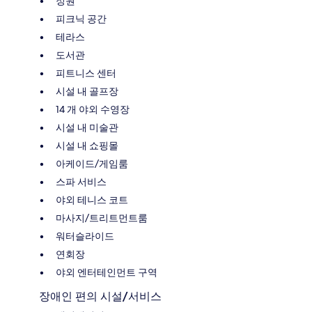
정원
피크닉 공간
테라스
도서관
피트니스 센터
시설 내 골프장
14 개 야외 수영장
시설 내 미술관
시설 내 쇼핑몰
아케이드/게임룸
스파 서비스
야외 테니스 코트
마사지/트리트먼트룸
워터슬라이드
연회장
야외 엔터테인먼트 구역
장애인 편의 시설/서비스