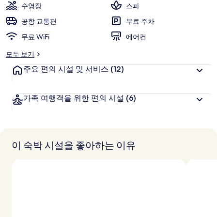
점,
수영장
스파
고
공항 교통편
무료 주차
객
추
무료 WiFi
에어컨
천
모두 보기
주요 편의 시설 및 서비스
(12)
가족 여행객을 위한 편의 시설
(6)
이 숙박 시설을 좋아하는 이유