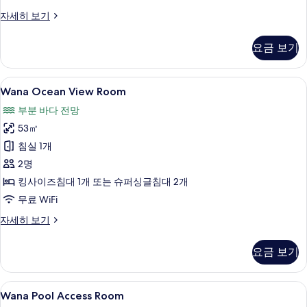
보
Wana
자세히 보기
Garden
기
View
요금 보기
Room
자
세
Wana
Wana Ocean View Room | 고급 침구
10
히
Wana Ocean View Room
Ocean
보
부분 바다 전망
기
View
53㎡
Room
사
침실 1개
진
2명
모
킹사이즈침대 1개 또는 슈퍼싱글침대 2개
두
무료 WiFi
보
Wana
자세히 보기
Ocean
기
View
요금 보기
Room
자
세
Wana
고급 침구, 미니바, 객실 내 금고, 책상
8
히
Wana Pool Access Room
Pool
보