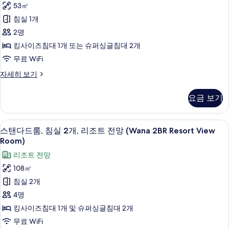
53㎡
기
Access
침실 1개
Room
사
2명
진
킹사이즈침대 1개 또는 슈퍼싱글침대 2개
모
무료 WiFi
두
Wana
자세히 보기
Pool
보
Access
요금 보기
기
Room
자
세
스탠다드룸, 침실 2개, 리조트 전망 (Wana 2
스
10
히
스탠다드룸, 침실 2개, 리조트 전망 (Wana 2BR Resort View
탠
보
Room)
기
다
리조트 전망
드
108㎡
룸,
침실 2개
침
4명
실
킹사이즈침대 1개 및 슈퍼싱글침대 2개
2
무료 WiFi