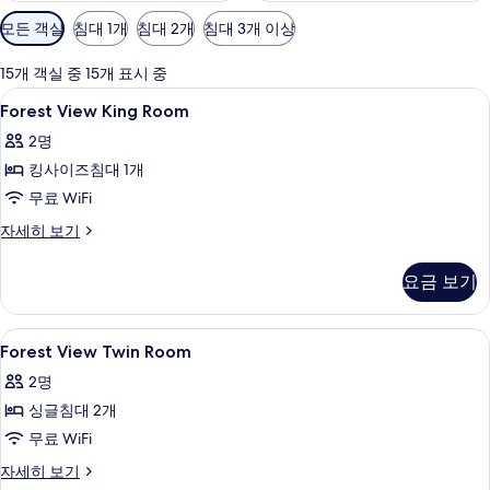
객
모든 객실
침대 1개
침대 2개
침대 3개 이상
실
에
15개 객실 중 15개 표시 중
사
Forest
고급 침구, 미니바, 객실 내 금고, 책상
10
Forest View King Room
용
View
가
2명
King
능
킹사이즈침대 1개
Room
한
사
무료 WiFi
필
진
Forest
자세히 보기
터
View
모
King
요금 보기
두
Room
자
보
세
Forest
고급 침구, 미니바, 객실 내 금고, 책상
기
5
히
Forest View Twin Room
View
보
2명
기
Twin
싱글침대 2개
Room
사
무료 WiFi
진
Forest
자세히 보기
View