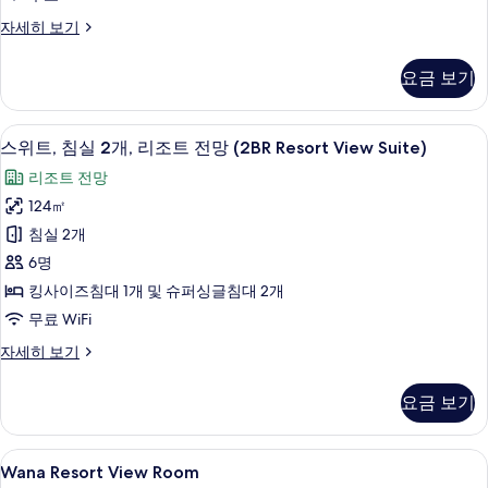
보
기
Resort
자세히 보기
View
Suite
요금 보기
자
세
히
고급 침구, 미니바, 객실 내 금고, 책상
스
9
보
스위트, 침실 2개, 리조트 전망 (2BR Resort View Suite)
위
기
리조트 전망
트,
124㎡
침
침실 2개
실
6명
2
킹사이즈침대 1개 및 슈퍼싱글침대 2개
개,
무료 WiFi
리
스
자세히 보기
조
위
트
트,
요금 보기
침
전
실
망
2
Wana
고급 침구, 미니바, 객실 내 금고, 책상
9
개,
(2BR
Wana Resort View Room
Resort
리