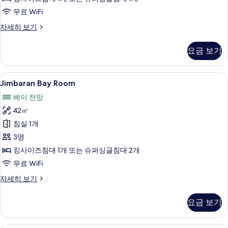
두
무료 WiFi
보
기
Resort
자세히 보기
View
Room
요금 보기
자
세
히
Jimbaran
고급 침구, 미니바, 객실 내 금고, 책상
7
보
Jimbaran Bay Room
Bay
기
베이 전망
Room
42㎡
사
침실 1개
진
3명
모
킹사이즈침대 1개 또는 슈퍼싱글침대 2개
두
무료 WiFi
보
기
Jimbaran
자세히 보기
Bay
Room
요금 보기
자
세
히
Pool Access Room | 고급 침구, 미니바