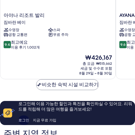
아
AYANA
아야나 리조트 발리
AYAN
야
세
짐바란 베이
짐바란 
나
가
수영장
스파
수영장
리
라
공항 교통편
무료 주차
공항 
조
발
트
리
10
10
최고예요
최고
9.4
9.6
발
짐
점
점
이용 후기 1,002개
이용 
리
바
만
만
현
₩426,167
짐
란
점
점
재
바
베
중
중
총 요금: ₩515,662
요
란
세금 및 수수료 포함
이
9.4
9.6
금
8월 29일 ~ 8월 30일
베
점,
점,
₩426,167
이
최
최
비슷한 숙박 시설 비교하기
고
고
예
예
요,
요,
이
이
로그인해 이용 가능한 할인과 특전을 확인하실 수 있어요. 리워
용
용
드를 적립해 더 많은 여행을 즐겨보세요!
후
후
기
기
로그인
지금 무료 가입
1,002
85
개
개
주변 지역 정보