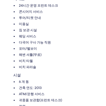
24시간 운영 프런트 데스크
콘시어지 서비스
투어/티켓 안내
미용실
짐 보관 시설
웨딩 서비스
다국어 구사 가능 직원
포터/벨보이
해변 셔틀(무료)
비치 타월
비치 파라솔
시설
6 개 동
건축 연도: 2013
ATM/은행 서비스
귀중품 보관함(프런트 데스크)