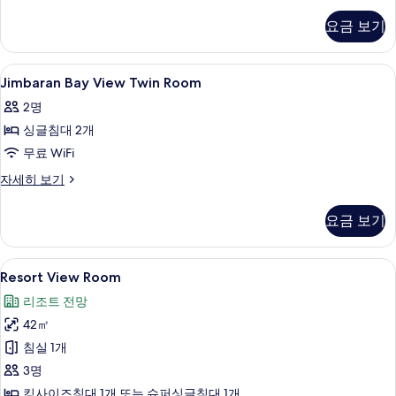
모
Twin
요금 보기
두
Room
자
보
세
Jimbaran
고급 침구, 미니바, 객실 내 금고, 책상
기
5
히
Jimbaran Bay View Twin Room
Bay
보
2명
기
View
싱글침대 2개
Twin
Room
무료 WiFi
사
Jimbaran
자세히 보기
Bay
진
View
모
요금 보기
Twin
두
Room
자
보
Resort
고급 침구, 미니바, 객실 내 금고, 책상
7
세
Resort View Room
View
기
히
리조트 전망
보
Room
기
42㎡
사
침실 1개
진
3명
모
킹사이즈침대 1개 또는 슈퍼싱글침대 1개