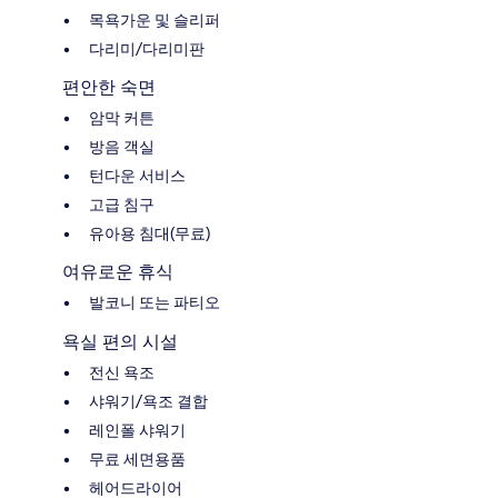
목욕가운 및 슬리퍼
다리미/다리미판
편안한 숙면
암막 커튼
방음 객실
턴다운 서비스
고급 침구
유아용 침대(무료)
여유로운 휴식
발코니 또는 파티오
욕실 편의 시설
전신 욕조
샤워기/욕조 결합
레인폴 샤워기
무료 세면용품
헤어드라이어