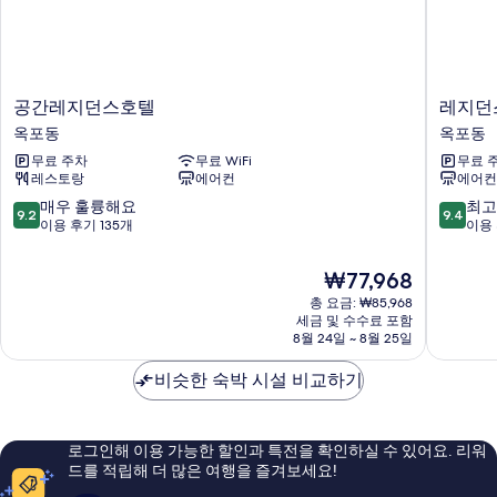
공
레
공간레지던스호텔
레지던
간
지
옥포동
옥포동
레
던
무료 주차
무료 WiFi
무료 
지
스
레스토랑
에어컨
에어컨
던
호
스
텔
10
10
매우 훌륭해요
최고
9.2
9.4
호
케
점
점
이용 후기 135개
이용 
텔
이
만
만
옥
옥
점
점
현
₩77,968
포
포
중
중
재
동
총 요금: ₩85,968
옥
9.2
9.4
요
세금 및 수수료 포함
포
점,
점,
금
8월 24일 ~ 8월 25일
동
매
최
₩77,968
우
고
비슷한 숙박 시설 비교하기
훌
예
륭
요,
해
이
요,
용
로그인해 이용 가능한 할인과 특전을 확인하실 수 있어요. 리워
이
후
드를 적립해 더 많은 여행을 즐겨보세요!
용
기