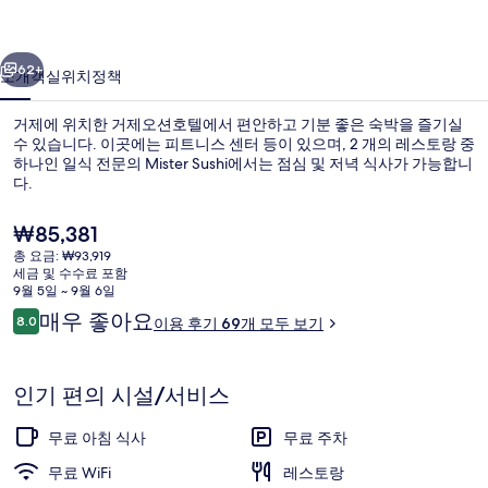
의
이전
다음
사
62+
소개
객실
위치
정책
진
거제에 위치한 거제오션호텔에서 편안하고 기분 좋은 숙박을 즐기실
갤
수 있습니다. 이곳에는 피트니스 센터 등이 있으며, 2 개의 레스토랑 중
하나인 일식 전문의 Mister Sushi에서는 점심 및 저녁 식사가 가능합니
러
다.
리
현
₩85,381
재
총 요금: ₩93,919
가
세금 및 수수료 포함
격
9월 5일 ~ 9월 6일
숙박 시설 정면 - 저녁/밤
은
이
매우 좋아요
8.0
이용 후기 69개 모두 보기
₩85,381
10점 만점 중 8.0점.
용
후
기
인기 편의 시설/서비스
무료 아침 식사
무료 주차
무료 WiFi
레스토랑