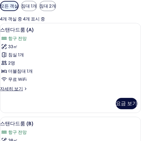
객
모든 객실
침대 1개
침대 2개
실
에
4개 객실 중 4개 표시 중
사
스탠다드룸 (A) | 책상, 방음 설비, 무료 W
스
7
스탠다드룸 (A)
용
탠
가
항구 전망
다
능
33㎡
드
한
침실 1개
룸
필
2명
터
(A)
더블침대 1개
사
무료 WiFi
진
스
자세히 보기
모
탠
두
다
요금 보기
드
보
룸
기
(A)
스탠다드룸 (B) | 책상, 방음 설비, 무료 W
스
10
자
스탠다드룸 (B)
탠
세
항구 전망
히
다
보
38㎡