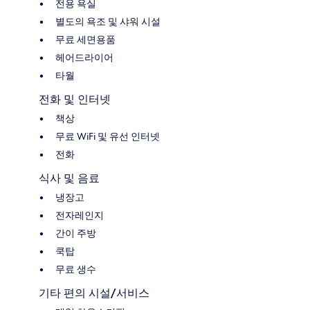
전용 욕실
별도의 욕조 및 샤워 시설
무료 세면용품
헤어드라이어
타월
전화 및 인터넷
책상
무료 WiFi 및 유선 인터넷
전화
식사 및 음료
냉장고
전자레인지
간이 주방
쿡탑
무료 생수
기타 편의 시설/서비스