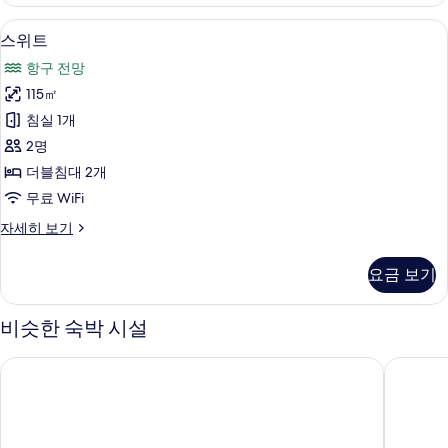
자
세
스위트 | 책상, 방음 설비, 무료 WiFi, 침
스
13
히
스위트
위
보
항구 전망
기
트
115㎡
사
침실 1개
진
2명
모
더블침대 2개
두
무료 WiFi
보
스
자세히 보기
기
위
트
요금 보기
자
세
히
비슷한 숙박 시설
보
기
공간레지던스호텔
레지던스