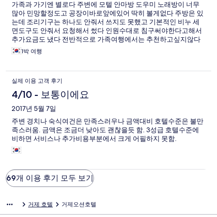
가족과 가기엔 별로다 주변에 모텔 안마방 도우미 노래방이 너무
많아 민망할정도고 공장이바로앞에있어 딱히 볼게없다 주방은 있
는데 조리기구는 하나도 안줘서 쓰지도 못했고 기본적인 비누 세
면도구도 안줘서 요청해서 썼다 인원수대로 침구써야한다고해서
추가요금도 냈다 전반적으로 가족여행에서는 추천하고싶지않다
1박 여행
실제 이용 고객 후기
4/10 - 보통이에요
2017년 5월 7일
주변 경치나 숙식여건은 만족스러우나 금액대비 호텔수준은 불만
족스러움. 금액은 조금더 낮아도 괜찮을듯 함. 3성급 호텔수준에
비하면 서비스나 추가비용부분에서 크게 어필하지 못함.
69개 이용 후기 모두 보기
거제 호텔
거제오션호텔