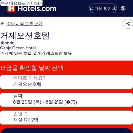
본문 내용으로 건너뛰기
앱 다운 받기
숙박 시설 모두 보기
거제오션호텔
3.0
Geoje Ocean Hotel
성
거제에 있는 호텔, 2 개의 레스토랑 보유
급
숙
요금을 확인할 날짜 선택
박
시
어디로 가세요?
설
날짜
인원 수