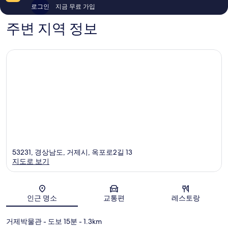
후
91
로그인
지금 무료 가입
기
개
135
주변 지역 정보
개
53231, 경상남도, 거제시, 옥포로2길 13
지도로 보기
지도
인근 명소
교통편
레스토랑
거제박물관
- 도보 15분
- 1.3km