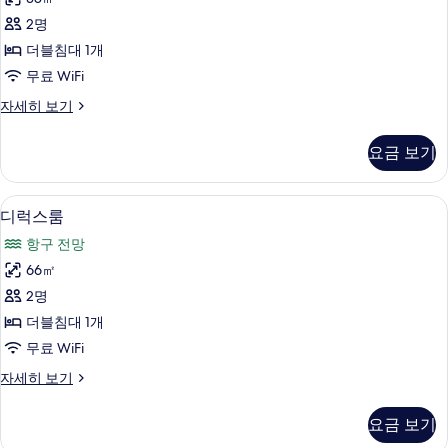
드
기
2명
룸
더블침대 1개
(B)
무료 WiFi
사
스
자세히 보기
진
탠
모
다
요금 보기
드
두
룸
보
(B)
디럭스룸 | 책상, 방음 설비, 무료 WiFi,
디
15
자
기
디럭스룸
럭
세
항구 전망
히
스
보
66㎡
룸
기
2명
사
더블침대 1개
진
무료 WiFi
모
디
자세히 보기
두
럭
보
스
요금 보기
룸
기