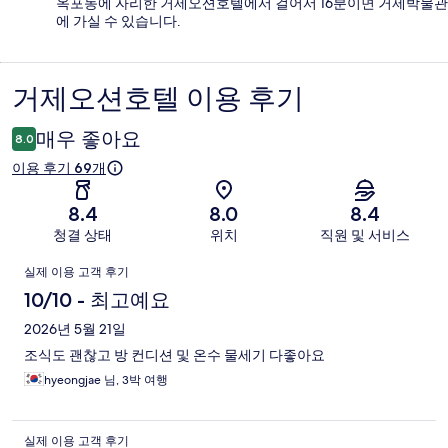
옥포동에 자리한 거제오션호텔에서 걸어서 16분이면 거제박물관
에 가실 수 있습니다.
거제오션호텔 이용 후기
이
용
매우 좋아요
8.0
후
이용 후기 69개
기
8.4
8.0
8.4
청결 상태
위치
직원 및 서비스
이
실제 이용 고객 후기
용
10/10 - 최고예요
후
2026년 5월 21일
조식도 괜찮고 방 컨디션 및 온수 물세기 다좋아요
기
hyeongjae 님, 3박 여행
실제 이용 고객 후기