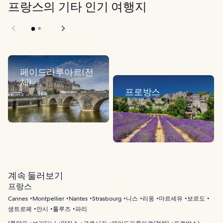
프랑스의 기타 인기 여행지
페이드라루아르(전
체)
프로방스
계속 둘러보기
프랑스
Cannes
Montpellier
Nantes
Strasbourg
니스
리옹
마르세유
보르도
생트로페
안시
툴루즈
파리