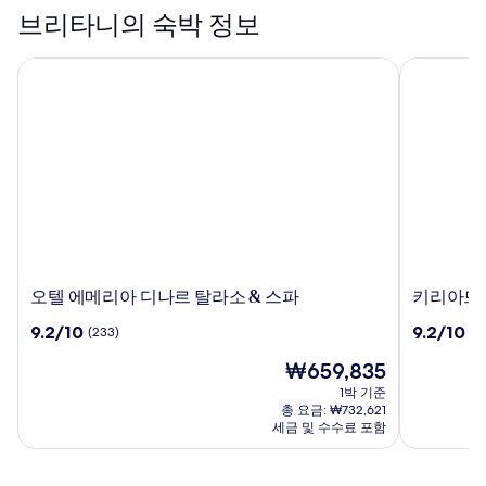
브리타니의 숙박 정보
오텔 에메리아 디나르 탈라소 & 스파
키리아드 
오
키
오텔 에메리아 디나르 탈라소 & 스파
키리아드
텔
리
10
10
9.2/10
9.2/10
(233)
(1
에
아
점
점
메
드
현
₩659,835
만
만
리
프
재
점
점
1박 기준
아
레
요
중
중
총 요금: ₩732,621
디
스
금
9.2
9.2
세금 및 수수료 포함
나
₩659,835
티
점,
점,
르
(233)
지
(1004)