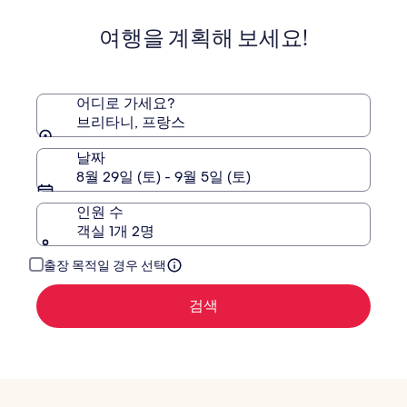
탈
생
라
말
여행을 계획해 보세요!
소
로
&
스
파
어디로 가세요?
브리타니, 프랑스
날짜
8월 29일 (토) - 9월 5일 (토)
인원 수
객실 1개 2명
출장 목적일 경우 선택
검색