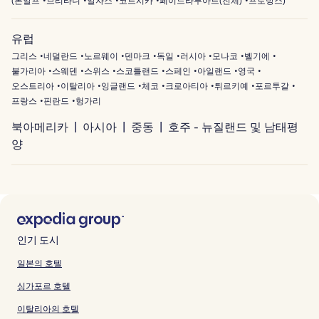
(
론알프
브리타니
알자스
코르시카
페이드라루아르(전체)
프로방스
)
유럽
그리스
네덜란드
노르웨이
덴마크
독일
러시아
모나코
벨기에
불가리아
스웨덴
스위스
스코틀랜드
스페인
아일랜드
영국
오스트리아
이탈리아
잉글랜드
체코
크로아티아
튀르키예
포르투갈
프랑스
핀란드
헝가리
북아메리카
아시아
중동
호주 - 뉴질랜드 및 남태평
양
인기 도시
일본의 호텔
싱가포르 호텔
이탈리아의 호텔