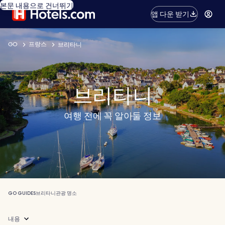
본문 내용으로 건너뛰기
앱 다운 받기
GO
프랑스
브리타니
브리타니
여행 전에 꼭 알아둘 정보
GO GUIDES
브리타니
관광 명소
내용