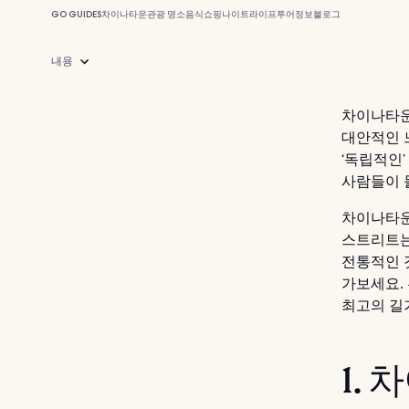
GO GUIDES
차이나타운
관광 명소
음식
쇼핑
나이트라이프
투어
정보
블로그
내용
차이나타
대안적인 느
‘독립적인
사람들이 
차이나타운
스트리트는 
전통적인 
가보세요. 
최고의 길
1.