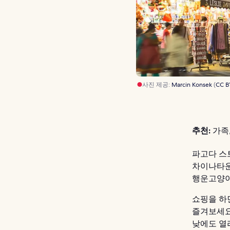
사진 제공:
Marcin Konsek
(
CC B
추천:
가족,
파고다 스
차이나타운
행운고양이
쇼핑을 하
즐겨보세요
낮에도 열