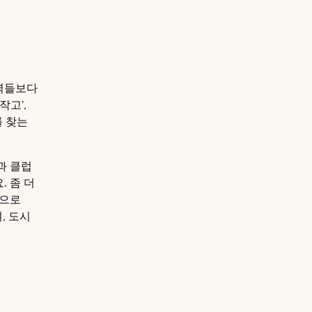
지역들보다
작고’,
를 찾는
과 클럽
. 좀 더
변으로
, 도시