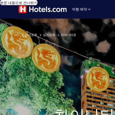
본문 내용으로 건너뛰기
여행 예약
GO
싱가포르
싱가포르
차이나타운