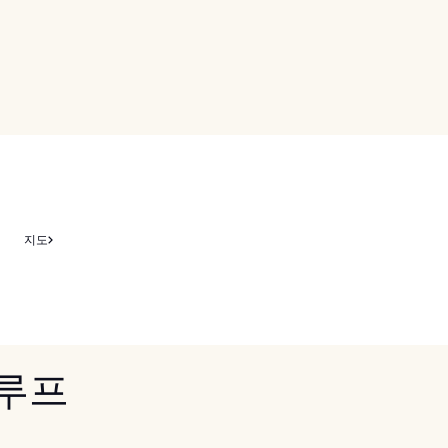
지도
 루프