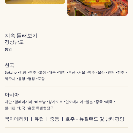
계속 둘러보기
경상남도
통영
한국
Sokcho
강릉
경주
고성
대구
대전
부산
서울
여수
울산
인천
전주
제주시
통영
평창
포항
아시아
대만
말레이시아
베트남
싱가포르
인도네시아
일본
중국
태국
필리핀
한국
홍콩 특별행정구
북아메리카
유럽
중동
호주 - 뉴질랜드 및 남태평양