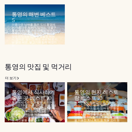
통영의 해변 베스트
5
아름다운 남해를 품은 도시 통영에
는 아름다운 해변이 많아요. 구불구
불한 해안선을 가진 내륙의 해변도
독특하지만, 다도해라는 이름에 걸
맞은 570개의 섬에도 특별한 해변
이 많아요. 보기만 해도 속이 탁 트이
는 맑은 해변, 물고기와 함께 헤엄치
는...
통영의 맛집 및 먹거리
더 보기
통영에서 식사하기
통영의 현지 레스토
좋은 곳 베스트 10
랑 베스트 10
통영에서 식사하기 좋은 곳은 어디
현지인들이 찾는 집이 숨겨진 진정
일까요? 여기저기 맛있는 음식점을
한 맛집이라고 할 수 있어요. 검증을
찾아다니는 일도 관광의 큰 비중을
받은 곳이라고 할 수 있어 믿고 찾을
차지하고 있어요. 바다가 있는 통영
수 있는 곳이에요. 주변이 바다인 통
은 풍부한 해산물 덕분에 먹거리도
영에 사시는 분들이 즐겨 찾는 숨은
발달해 있어요. 매운탕, 해물뚝배기
맛집들은 어디일까요? 역시 해산물
등 해산물을 활용한 음식이 유명한
을 이용한 회나 복어 등 해물 요리 등
편이에요...
의...