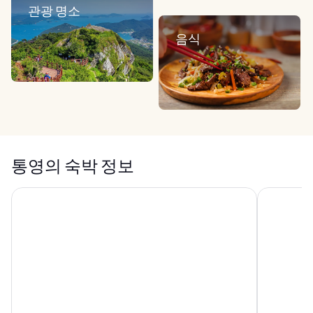
관광 명소
음식
통영의 숙박 정보
스탠포드 호텔앤리조트 통영
클럽이에스