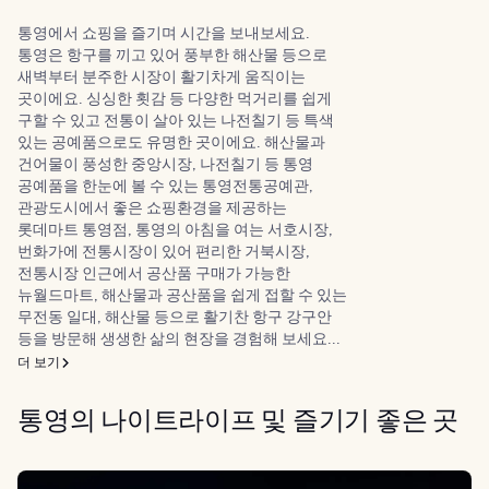
통영에서 쇼핑을 즐기며 시간을 보내보세요.
통영은 항구를 끼고 있어 풍부한 해산물 등으로
새벽부터 분주한 시장이 활기차게 움직이는
곳이에요. 싱싱한 횟감 등 다양한 먹거리를 쉽게
구할 수 있고 전통이 살아 있는 나전칠기 등 특색
있는 공예품으로도 유명한 곳이에요. 해산물과
건어물이 풍성한 중앙시장, 나전칠기 등 통영
공예품을 한눈에 볼 수 있는 통영전통공예관,
관광도시에서 좋은 쇼핑환경을 제공하는
롯데마트 통영점, 통영의 아침을 여는 서호시장,
번화가에 전통시장이 있어 편리한 거북시장,
전통시장 인근에서 공산품 구매가 가능한
뉴월드마트, 해산물과 공산품을 쉽게 접할 수 있는
무전동 일대, 해산물 등으로 활기찬 항구 강구안
등을 방문해 생생한 삶의 현장을 경험해 보세요...
더 보기
통영의 나이트라이프 및 즐기기 좋은 곳