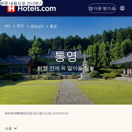
본문 내용으로 건너뛰기
앱 다운 받기
GO
한국
경상남도
통영
통영
여행 전에 꼭 알아둘 정보
GO GUIDES
통영
관광 명소
음식
쇼핑
나이트라이프
내용