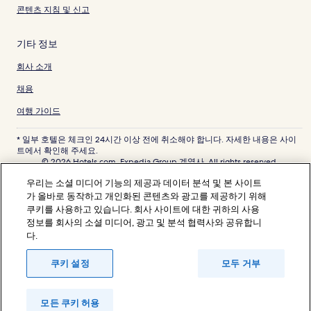
콘텐츠 지침 및 신고
기타 정보
회사 소개
채용
여행 가이드
* 일부 호텔은 체크인 24시간 이상 전에 취소해야 합니다. 자세한 내용은 사이
트에서 확인해 주세요.
© 2026 Hotels.com, Expedia Group 계열사. All rights reserved.
Hotels.com 및 Hotels.com 로고는 미국 및/또는 다른 국가에서 Hotels.com,
우리는 소셜 미디어 기능의 제공과 데이터 분석 및 본 사이트
LP의 상표 또는 등록 상표입니다. 기타 모든 상표는 해당 소유권자의 자산입니
다.
가 올바로 동작하고 개인화된 콘텐츠와 광고를 제공하기 위해
분쟁 해결: 전화: 82-3480-0145, 이메일: CS@koreasupport.hotels.com
쿠키를 사용하고 있습니다. 회사 사이트에 대한 귀하의 사용
트래블파트너익스체인지코리아 주식회사. 사업자등록번호: 821-88-01025
정보를 회사의 소셜 미디어, 광고 및 분석 협력사와 공유합니
익스피디아트래블코리아 주식회사, 서울특별시 종로구 종로5길 7(청진동). 사
다.
업자등록번호: 724-86-00245.
관광사업자등록번호: 제2016-000008호, 통신판매업신고번호: 2015-서울종
로-1091, 대표이사: 정경륜
쿠키 설정
모두 거부
모든 쿠키 허용