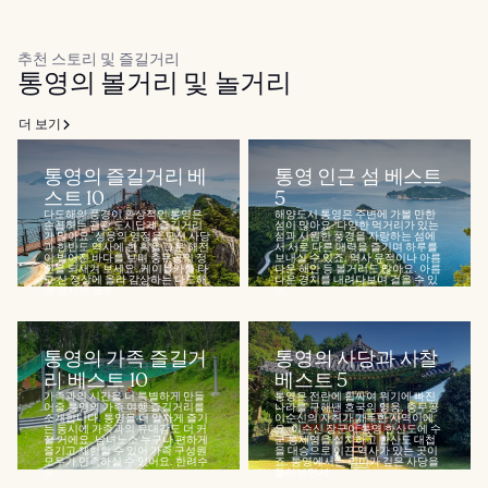
추천 스토리 및 즐길거리
통영의 볼거리 및 놀거리
더 보기
통영의 즐길거리 베
통영 인근 섬 베스트
스트 10
5
다도해의 풍경이 환상적인 통영은
해양도시 통영은 주변에 가볼 만한
손꼽히는 관광 도시답게 즐길거리
섬이 많아요. 다양한 먹거리가 있는
가 많아요. 성웅의 영정을 모신 사당
섬과 시원한 풍경을 자랑하는 섬에
과 한반도 역사에 한 획을 그은 해전
서 서로 다른 매력을 즐기며 하루를
이 벌어진 바다를 보며 충무공의 정
보내실 수 있죠. 역사 유적이나 아름
신을 되새겨 보세요. 케이블카를 타
다운 해안 등 볼거리도 많아요. 아름
고 산 정상에 올라 감상하는 다도해
다운 경치를 내려다보며 걸을 수 있
의 경치는 글로...
는...
통영의 가족 즐길거
통영의 사당과 사찰
리 베스트 10
베스트 5
가족과의 시간을 더 특별하게 만들
통영은 전란에 휩싸여 위기에 빠진
어줄 통영의 가족 여행 즐길거리를
나라를 구해낸 호국의 영웅, 충무공
소개합니다. 통영을 더 알차게 즐기
이순신의 자취가 가득한 지역이에
는 동시에 가족과의 유대감도 더 커
요. 이순신 장군이 통영 한산도에 수
질 거에요. 남녀노소 누구나 편하게
군 통제영을 설치하고 한산도 대첩
즐기고 체험할 수 있어 가족 구성원
을 대승으로 이끈 역사가 있는 곳이
모두가 만족하실 수 있어요. 한려수
죠. 통영에서는 의미가 깊은 사당을
도...
돌아보면서...