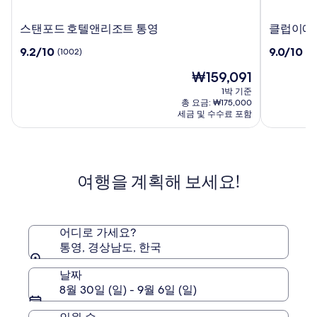
스
클
스탠포드 호텔앤리조트 통영
클럽이에
탠
럽
10
10
9.2/10
9.0/10
(1002)
(8
포
이
점
점
드
에
현
₩159,091
만
만
호
스
재
점
점
1박 기준
텔
통
요
중
중
총 요금: ₩175,000
앤
영
금
9.2
9.0
세금 및 수수료 포함
리
₩159,091
리
점,
점,
조
(1002)
조
(88)
트
트
통
여행을 계획해 보세요!
영
어디로 가세요?
통영, 경상남도, 한국
날짜
8월 30일 (일) - 9월 6일 (일)