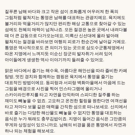
짙푸른 남해 바다와 크고 작은 섬이 조화롭게 어우러져 한 폭의
그림처럼 펼쳐지는 통영은 남해를 대표하는 관광지예요. 육지에도
볼거리와 먹을거리가 많지만 편리한 해상 교통으로 찾아갈 수 있는
섬에도 천혜의 매력이 넘쳐나죠. 모든 절경은 높은 곳에서 내려다볼
때 더 큰 감동으로 다가오는데요, 미륵산 신선대에 올라 발아래
펼쳐지는 절경을 바라보면 여행의 피로가 한순간에 날아갈 거예요.
통영은 역사적으로도 큰 의미가 있는 곳으로 삼도수군통제영에서
따온 지명에서 느껴지듯 이순신 장군의 발자취가 서려 있어
아이들에게 생생한 역사 이야기까지 들려줄 수 있어요.
맑은 바다에서 즐기는 해수욕, 아름다운 해안선을 따라 즐비한 카페
탐방, 멋진 경치와 함께하는 캠핑은 육지에서 통영을 즐기는
대표적인 방법이에요. 동피랑과 서피랑 벽화마을에서 마음에 드는
그림을 배경으로 사진을 찍어 인스타그램에 올리거나
스카이라인루지를 타고 자연을 만끽하며 스피디한 질주를 하는
재미도 빼놓을 수 없죠. 고요하고 온전한 힐링을 원한다면 여객선을
타고 저마다 보물 같은 매력을 간직한 섬으로 떠나보세요. 산지에서
바로 즐기는 다양한 해산물도 빼놓을 수 없지만 통영을 대표하는
음식은 누가 뭐래도 충무김밥이죠. 지명이 들어간 음식은 그만큼의
무게와 상징성이 있으니까요. 남해의 비경을 품은 통영에서 자연과
하나 되는 체험을 해보세요.