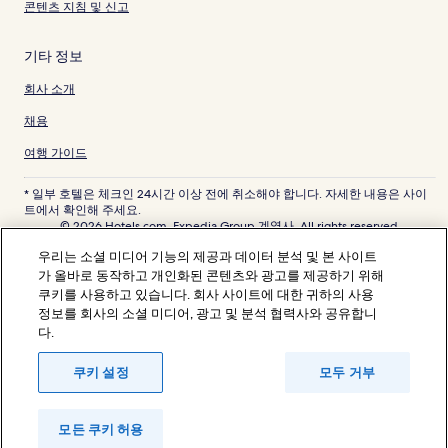
콘텐츠 지침 및 신고
기타 정보
회사 소개
채용
여행 가이드
* 일부 호텔은 체크인 24시간 이상 전에 취소해야 합니다. 자세한 내용은 사이
트에서 확인해 주세요.
© 2026 Hotels.com, Expedia Group 계열사. All rights reserved.
Hotels.com 및 Hotels.com 로고는 미국 및/또는 다른 국가에서 Hotels.com,
우리는 소셜 미디어 기능의 제공과 데이터 분석 및 본 사이트
LP의 상표 또는 등록 상표입니다. 기타 모든 상표는 해당 소유권자의 자산입니
다.
가 올바로 동작하고 개인화된 콘텐츠와 광고를 제공하기 위해
분쟁 해결: 전화: 82-3480-0145, 이메일: CS@koreasupport.hotels.com
쿠키를 사용하고 있습니다. 회사 사이트에 대한 귀하의 사용
트래블파트너익스체인지코리아 주식회사. 사업자등록번호: 821-88-01025
정보를 회사의 소셜 미디어, 광고 및 분석 협력사와 공유합니
익스피디아트래블코리아 주식회사, 서울특별시 종로구 종로5길 7(청진동). 사
다.
업자등록번호: 724-86-00245.
관광사업자등록번호: 제2016-000008호, 통신판매업신고번호: 2015-서울종
로-1091, 대표이사: 정경륜
쿠키 설정
모두 거부
모든 쿠키 허용