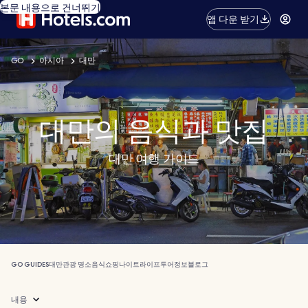
본문 내용으로 건너뛰기
앱 다운 받기
GO
아시아
대만
대만의 음식과 맛집
대만 여행 가이드
GO GUIDES
대만
관광 명소
음식
쇼핑
나이트라이프
투어
정보
블로그
내용