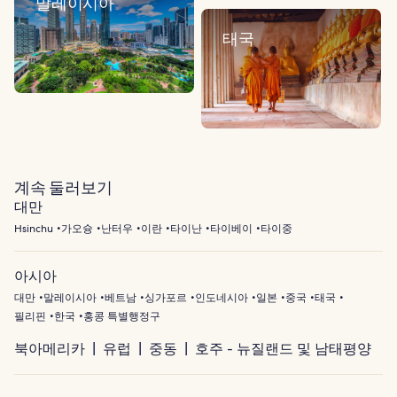
말레이시아
태국
계속 둘러보기
대만
Hsinchu
가오슝
난터우
이란
타이난
타이베이
타이중
아시아
대만
말레이시아
베트남
싱가포르
인도네시아
일본
중국
태국
필리핀
한국
홍콩 특별행정구
북아메리카
유럽
중동
호주 - 뉴질랜드 및 남태평양