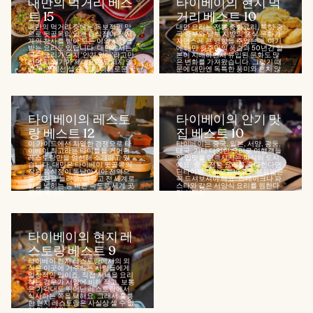
대만의 먹거리 베스
타이베이의 현지 먹
트 15
거리 베스트 10
대만의 먹거리 중에는 독보적인 맛
대만 요리는 전통 중화요리, 특히 중
으로 뒷골목의 일개 음식점이 전 세
국 중부와 남부 지방의 음식 문화가
계의 찬사를 받아 모든 이의 사랑을
자연스레 큰 영향을 주었는데, 여기
받는 요리도 있답니다. 대만에서는
에 대만 원주민의 풍습과 50년간 일
국수 요리가 단지 ‘인기 있다’라고만
본이 지배하면서 유입된 문화도 많
하면 그 열기가 제대로 전달되지 않
은 변화를 가져왔습니다. 그렇기 때
죠. 이곳에선 셀 수 없이 다채로운 국
문에 대만엔 독특한 풍미와 흔치 않
수...
은 조합...
타이베이의 레스토
타이베이의 인기 맛
랑 베스트 12
집 베스트 10
이 가이드에선 치열한 경쟁으로 타
타이베이는 중국, 일본, 서양, 광둥,
이베이 최고라는 타이틀을 거머쥔
태국, 기타 다양한 요리로 여행객들
레스토랑만을 엄선해 소개하고 있
의 입맛을 만족시키는 미식의 도시
습니다. 대만은 타이베이 뒷골목의
예요. 중국 전통 요리를 좋아한다면
작은 음식점이 동남아시아 전역으
딘타이펑의 샤오롱바오와 볶음밥은
로 분점을 늘리고, 이윽고 전 세계로
꼭 드셔보셔야 해요. 스테이크나 파
발을 넓히는 등 빠른 속도로 세계 곳
스타와 같은 서양식 요리를 원한다
곳에 국내의...
면 선택의...
타이베이의 현지 레
스토랑 베스트 9
타이베이 현지 레스토랑에서의 외
식은 이곳에 거주하는 사람들에게
일상적인 일이죠. 직접 저녁을 요리
하는 경우가 서양에 비해 적고, 보통
은 가격대도 뛰어난 레스토랑에서
식사하는 쪽을 택해요. 그래서 훌륭
한 현지 레스토랑은 사실상 셀 수 없
이 많습니다...