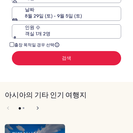
세
한
날짜
정
8월 29일 (토) - 9월 5일 (토)
보
를
인원 수
확
객실 1개 2명
인
해
주
출장 목적일 경우 선택
세
요.
검색
아시아의 기타 인기 여행지