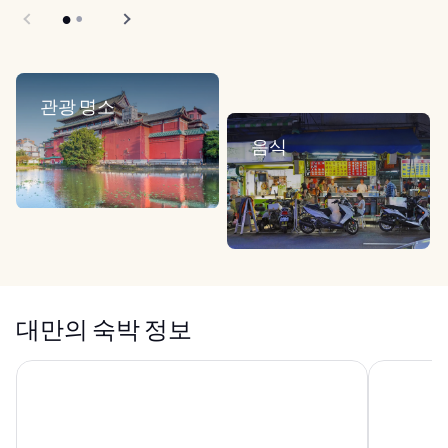
관광 명소
음식
대만의 숙박 정보
그랜드 호텔
솔라리아 