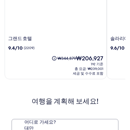
그
솔
그랜드 호텔
솔라리아 
랜
라
10
10
9.4/10
9.6/10
(2209)
(1
드
리
점
점
호
아
현
₩206,927
만
만
요
₩344,879
텔
니
재
점
점
금
1박 기준
시
요
중
중
은
총 요금: ₩239,001
테
금
9.4
9.6
₩344,879
세금 및 수수료 포함
₩206,927
츠
점,
점,
이
(2209)
호
(1930)
며,
표
텔
준
타
여행을 계획해 보세요!
요
이
금
베
에
이
대
시
한
어디로 가세요?
먼
자
대만