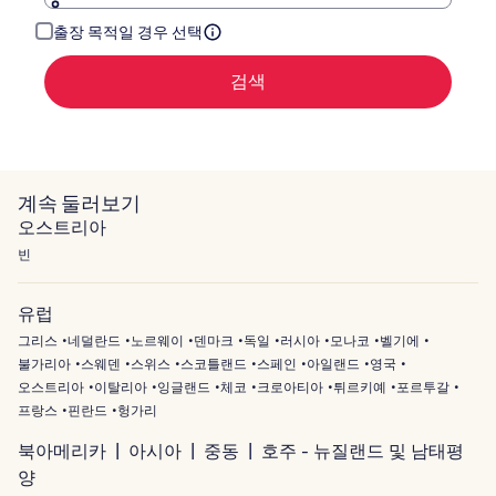
해
주
출장 목적일 경우 선택
세
요.
검색
계속 둘러보기
오스트리아
빈
유럽
그리스
네덜란드
노르웨이
덴마크
독일
러시아
모나코
벨기에
불가리아
스웨덴
스위스
스코틀랜드
스페인
아일랜드
영국
오스트리아
이탈리아
잉글랜드
체코
크로아티아
튀르키예
포르투갈
프랑스
핀란드
헝가리
북아메리카
아시아
중동
호주 - 뉴질랜드 및 남태평
양