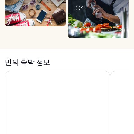
음식
빈의 숙박 정보
더 컴패니언 비엔나
소셜 허브 