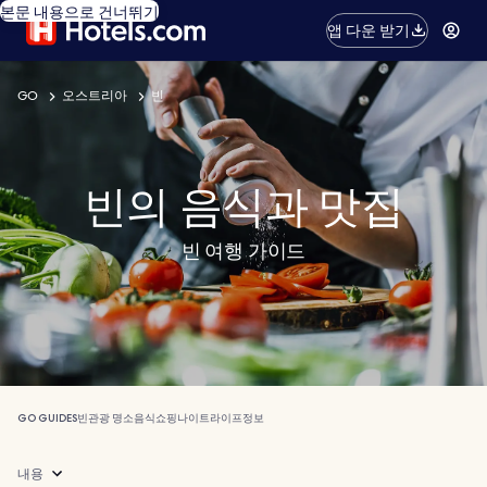
본문 내용으로 건너뛰기
앱 다운 받기
GO
오스트리아
빈
빈의 음식과 맛집
빈 여행 가이드
GO GUIDES
빈
관광 명소
음식
쇼핑
나이트라이프
정보
내용