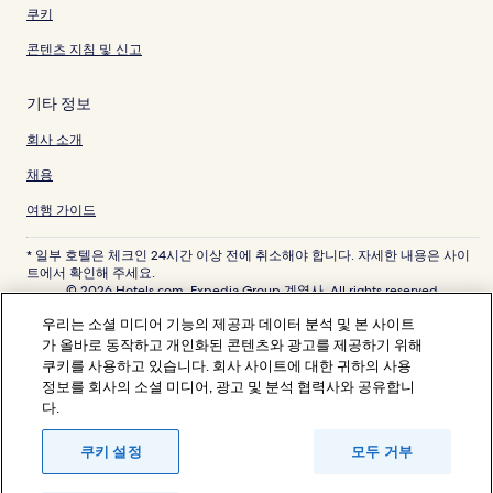
쿠키
콘텐츠 지침 및 신고
기타 정보
회사 소개
채용
여행 가이드
* 일부 호텔은 체크인 24시간 이상 전에 취소해야 합니다. 자세한 내용은 사이
트에서 확인해 주세요.
© 2026 Hotels.com, Expedia Group 계열사. All rights reserved.
Hotels.com 및 Hotels.com 로고는 미국 및/또는 다른 국가에서 Hotels.com,
우리는 소셜 미디어 기능의 제공과 데이터 분석 및 본 사이트
LP의 상표 또는 등록 상표입니다. 기타 모든 상표는 해당 소유권자의 자산입니
다.
가 올바로 동작하고 개인화된 콘텐츠와 광고를 제공하기 위해
분쟁 해결: 전화: 82-3480-0145, 이메일: CS@koreasupport.hotels.com
쿠키를 사용하고 있습니다. 회사 사이트에 대한 귀하의 사용
트래블파트너익스체인지코리아 주식회사. 사업자등록번호: 821-88-01025
정보를 회사의 소셜 미디어, 광고 및 분석 협력사와 공유합니
익스피디아트래블코리아 주식회사, 서울특별시 종로구 종로5길 7(청진동). 사
다.
업자등록번호: 724-86-00245.
관광사업자등록번호: 제2016-000008호, 통신판매업신고번호: 2015-서울종
로-1091, 대표이사: 정경륜
쿠키 설정
모두 거부