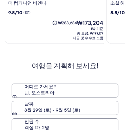
더
소
더 컴패니언 비엔나
소셜 허브
컴
셜
10
10
9.8/10
8.8/10
(101)
(7
패
허
점
점
니
브
현
₩173,204
만
만
요
₩288,684
언
비
재
점
점
금
1박 기준
비
엔
요
중
중
은
총 요금: ₩199,177
엔
나
금
9.8
8.8
₩288,684
세금 및 수수료 포함
나
₩173,204
점,
점,
이
(101)
(715)
며,
표
준
여행을 계획해 보세요!
요
금
에
대
한
어디로 가세요?
자
빈, 오스트리아
세
한
날짜
정
8월 29일 (토) - 9월 5일 (토)
보
를
인원 수
확
객실 1개 2명
인