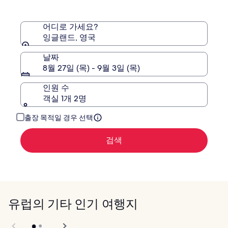
파
전
에
크
용
대
한
어디로 가세요?
자
잉글랜드, 영국
세
한
날짜
정
8월 27일 (목) - 9월 3일 (목)
보
를
인원 수
확
객실 1개 2명
인
해
주
출장 목적일 경우 선택
세
요.
검색
유럽의 기타 인기 여행지