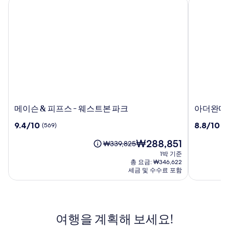
메이슨 & 피프스 - 웨스트본 파크
아더완더 소
메
아
메이슨 & 피프스 - 웨스트본 파크
아더완더 
이
더
10
10
9.4/10
8.8/10
(569)
(3
슨
완
점
점
&
더
현
₩288,851
만
만
요
₩339,825
피
소
재
점
점
금
1박 기준
프
호
요
중
중
은
총 요금: ₩346,622
스
포
금
9.4
8.8
₩339,825
세금 및 수수료 포함
-
₩288,851
드
점,
점,
이
웨
(569)
호
(318)
며,
표
스
텔,
준
트
성
여행을 계획해 보세요!
요
본
인
금