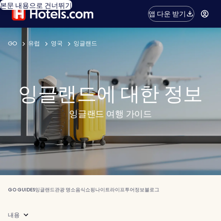
본문 내용으로 건너뛰기
앱 다운 받기
GO
유럽
영국
잉글랜드
잉글랜드에 대한 정보
잉글랜드 여행 가이드
GO GUIDES
잉글랜드
관광 명소
음식
쇼핑
나이트라이프
투어
정보
블로그
내용