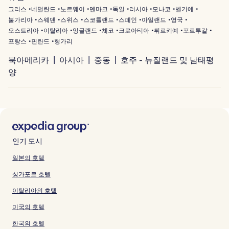
그리스
네덜란드
노르웨이
덴마크
독일
러시아
모나코
벨기에
불가리아
스웨덴
스위스
스코틀랜드
스페인
아일랜드
영국
오스트리아
이탈리아
잉글랜드
체코
크로아티아
튀르키예
포르투갈
프랑스
핀란드
헝가리
북아메리카
아시아
중동
호주 - 뉴질랜드 및 남태평
양
인기 도시
일본의 호텔
싱가포르 호텔
이탈리아의 호텔
미국의 호텔
한국의 호텔