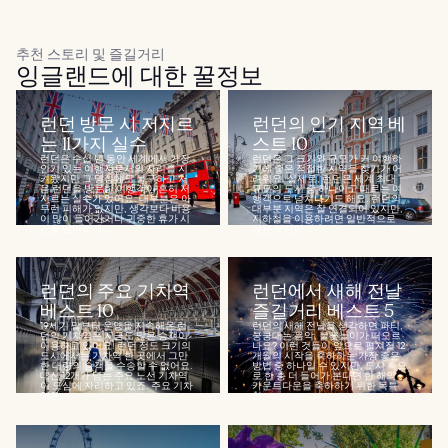
추천 스토리 및 즐길거리
잉글랜드에 대한 꿀정보
런던 방문 시 저지르
런던의 인기 지역 베
는 11가지 실수
스트 10
런던은 수십 년 동안 세계에서 가장
런던은 그 크기와 규모가 커 여행하
인기 있는 여행지로서의 자리를 지
기에 좋은 적절한 지역을 찾기가 어
켜왔지만 그 명성에도 불구하고 처
려워요. 실제로, 런던은 세계 최대
음 런던을 방문한 여행객이 흔히 저
규모의 도시 중 하나이고 때로는 여
지르는 실수가 있어요. 대부분은 아
행객으로 넘쳐나기도 해요. 런던의
무런 피해가 없지만, 생각보다 비용
대부분 지역은 잘 연결되어 있지만,
이 많이 들어가거나 귀중한 휴가 시
지하철을 이용하려면 일반적으로
간을 낭비하게...
많은 노선이...
런던의 주요 기차역
런던에서 새해 전날
베스트 10
즐길거리 베스트 5
19세기 말부터 운영을 지속해온 런
런던의 새해 전날을 생각하면 파티,
던의 기차역은 지금도 많은 승객이
쿵쿵대는 음악, 불꽃놀이가 떠오르
이용하고 있어요. 런던 정도 크기의
나요? 이런 것들이 앞으로 펼쳐질 12
도시에서는 기차역 한 곳에서 그만
개월의 시작을 축하하는 가장 좋은
한 대량의 승객을 수송할 수 없어요.
방법 중 하나일 수 있지만, 도시 속으
대신 12개가 넘는 주요 노선 기차역
로 한 층 더 들어가 본다면 한 해의
이 도심에 자리하고 있죠. 주요 기차
카운트다운을 축하하기 위한 독특
역은...
한...