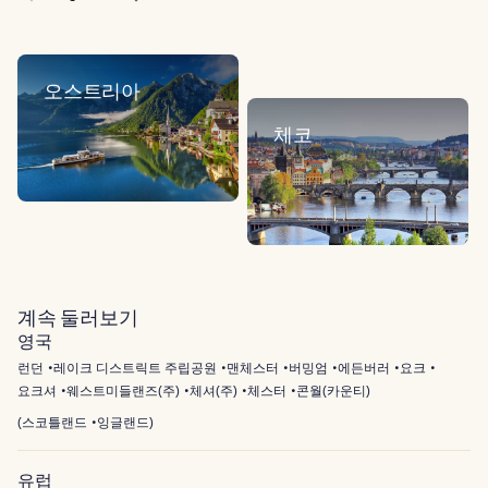
오스트리아
체코
계속 둘러보기
영국
런던
레이크 디스트릭트 주립공원
맨체스터
버밍엄
에든버러
요크
요크셔
웨스트미들랜즈(주)
체셔(주)
체스터
콘월(카운티)
(
스코틀랜드
잉글랜드
)
유럽