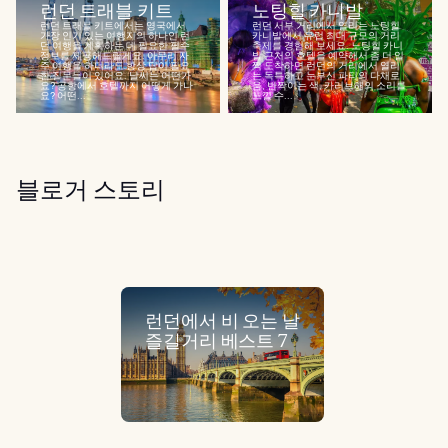
런던 트래블 키트
노팅힐 카니발
런던 트래블 키트에서는 영국에서
런던 서부 거리에서 열리는 노팅힐
가장 인기 있는 여행지의 하나인 런
카니발에서 유럽 최대 규모의 거리
던 여행을 계획하는 데 필요한 필수
축제를 경험해 보세요. 노팅힐 카니
정보를 제공해드릴게요. 아무리 자
발 근처의 호텔을 예약해서 좀 더 일
주 여행을 하더라도 항상 답이 필요
찍 도착하면 런던의 거리에서 열리
한 질문들이 있어요. 날씨는 어떤가
는 독특하고 눈부신 파티의 다채로
요? 공항에서 호텔까지 어떻게 가나
움, 반짝이는 색, 카리브해의 소리를
요? 어떤...
느낄 수...
블로거 스토리
런던에서 비 오는 날
즐길거리 베스트 7