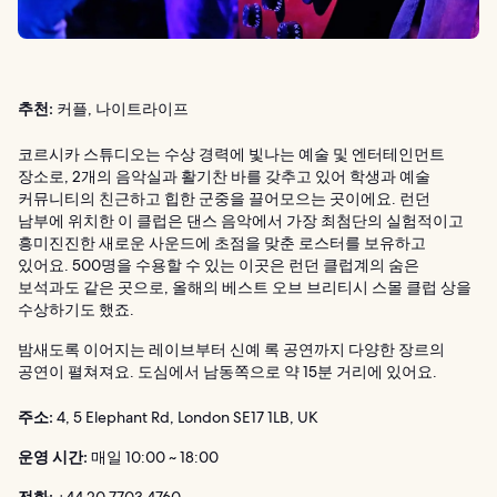
추천:
커플, 나이트라이프
코르시카 스튜디오는 수상 경력에 빛나는 예술 및 엔터테인먼트
장소로, 2개의 음악실과 활기찬 바를 갖추고 있어 학생과 예술
커뮤니티의 친근하고 힙한 군중을 끌어모으는 곳이에요. 런던
남부에 위치한 이 클럽은 댄스 음악에서 가장 최첨단의 실험적이고
흥미진진한 새로운 사운드에 초점을 맞춘 로스터를 보유하고
있어요. 500명을 수용할 수 있는 이곳은 런던 클럽계의 숨은
보석과도 같은 곳으로, 올해의 베스트 오브 브리티시 스몰 클럽 상을
수상하기도 했죠.
밤새도록 이어지는 레이브부터 신예 록 공연까지 다양한 장르의
공연이 펼쳐져요. 도심에서 남동쪽으로 약 15분 거리에 있어요.
주소:
4, 5 Elephant Rd, London SE17 1LB, UK
운영 시간:
매일 10:00 ~ 18:00
전화:
+44 20 7703 4760