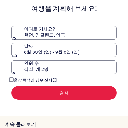
준
트
성
여행을 계획해 보세요!
요
본
인
금
파
전
에
크
용
대
한
어디로 가세요?
자
런던, 잉글랜드, 영국
세
한
날짜
정
8월 30일 (일) - 9월 6일 (일)
보
를
인원 수
확
객실 1개 2명
인
해
주
출장 목적일 경우 선택
세
요.
검색
계속 둘러보기