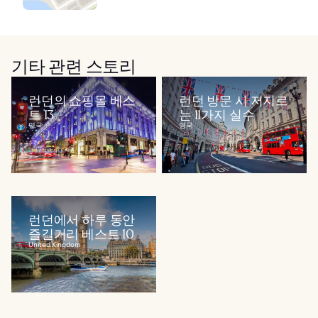
기타 관련 스토리
런던의 쇼핑몰 베스
런던 방문 시 저지르
트 13
는 11가지 실수
영국
영국
런던에서 하루 동안
즐길거리 베스트 10
United Kingdom