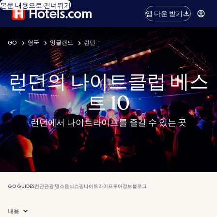
본문 내용으로 건너뛰기
앱 다운 받기
GO
영국
잉글랜드
런던
런던의 나이트클럽 베스
트 10
런던에서 나이트라이프를 즐길 수 있는 곳
GO GUIDES
런던
관광 명소
음식
쇼핑
나이트라이프
투어
정보
블로그
내용