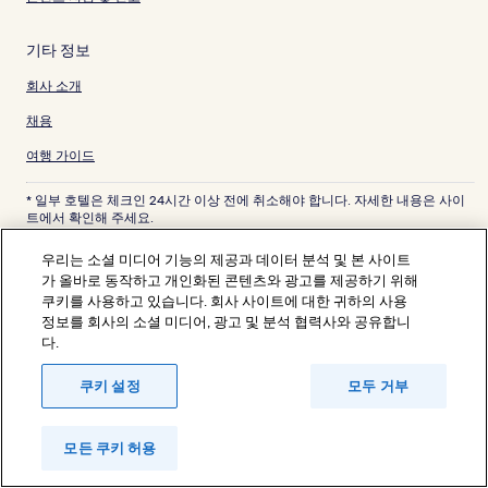
기타 정보
회사 소개
채용
여행 가이드
* 일부 호텔은 체크인 24시간 이상 전에 취소해야 합니다. 자세한 내용은 사이
트에서 확인해 주세요.
© 2026 Hotels.com, Expedia Group 계열사. All rights reserved.
Hotels.com 및 Hotels.com 로고는 미국 및/또는 다른 국가에서 Hotels.com,
우리는 소셜 미디어 기능의 제공과 데이터 분석 및 본 사이트
LP의 상표 또는 등록 상표입니다. 기타 모든 상표는 해당 소유권자의 자산입니
가 올바로 동작하고 개인화된 콘텐츠와 광고를 제공하기 위해
다.
쿠키를 사용하고 있습니다. 회사 사이트에 대한 귀하의 사용
분쟁 해결: 전화: 82-3480-0145, 이메일: CS@koreasupport.hotels.com
정보를 회사의 소셜 미디어, 광고 및 분석 협력사와 공유합니
트래블파트너익스체인지코리아 주식회사. 사업자등록번호: 821-88-01025
익스피디아트래블코리아 주식회사, 서울특별시 종로구 종로5길 7(청진동). 사
다.
업자등록번호: 724-86-00245.
관광사업자등록번호: 제2016-000008호, 통신판매업신고번호: 2015-서울종
쿠키 설정
모두 거부
로-1091, 대표이사: 정경륜
모든 쿠키 허용