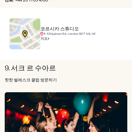
코르시카 스튜디오
4, 5 Elephant Rd, London SE17 1LB, UK
지도
9. 서크 르 수아르
핫한 벌레스크 클럽 방문하기