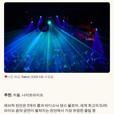
사진 제공:
Fabric
(
CC0 1.0
) 수정됨
추천:
커플, 나이트라이프
패브릭 런던은 3개의 룸과 바디소닉 댄스 플로어, 세계 최고의 DJ와
라이브 음악 공연이 펼쳐지는 런던에서 가장 유명한 클럽 중