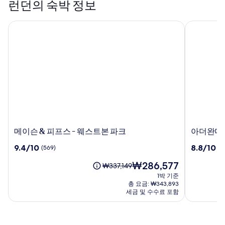
런던의 숙박 정보
메이슨 & 피프스 - 웨스트본 파크
아더완더 소
메
아
메이슨 & 피프스 - 웨스트본 파크
아더완더 
이
더
10
10
9.4/10
8.8/10
(569)
(3
슨
완
점
점
&
더
현
₩286,577
만
만
요
₩337,149
피
소
재
점
점
금
1박 기준
프
호
요
중
중
은
총 요금: ₩343,893
스
포
금
9.4
8.8
₩337,149
세금 및 수수료 포함
-
₩286,577
드
점,
점,
이
웨
(569)
호
(332)
며,
표
스
텔,