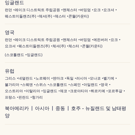
잉글랜드
런던
레이크 디스트릭트 주립공원
맨체스터
버밍엄
요크
요크셔
웨스트미들랜즈(주)
체셔(주)
체스터
콘월(카운티)
영국
런던
레이크 디스트릭트 주립공원
맨체스터
버밍엄
에든버러
요크
요크셔
웨스트미들랜즈(주)
체셔(주)
체스터
콘월(카운티)
(
스코틀랜드
잉글랜드
)
유럽
그리스
네덜란드
노르웨이
덴마크
독일
러시아
모나코
벨기에
불가리아
스웨덴
스위스
스코틀랜드
스페인
아일랜드
영국
오스트리아
이탈리아
잉글랜드
체코
크로아티아
튀르키예
포르투갈
프랑스
핀란드
헝가리
북아메리카
아시아
중동
호주 - 뉴질랜드 및 남태평
양