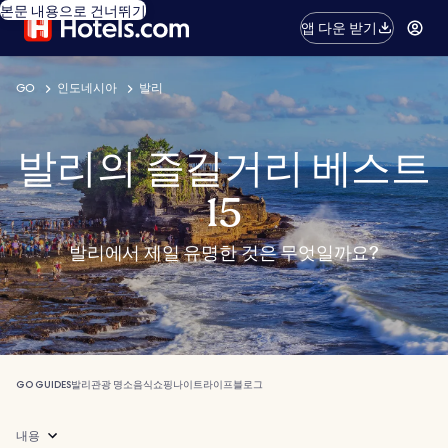
본문 내용으로 건너뛰기
앱 다운 받기
GO
인도네시아
발리
발리의 즐길거리 베스트
15
발리에서 제일 유명한 것은 무엇일까요?
GO GUIDES
발리
관광 명소
음식
쇼핑
나이트라이프
블로그
내용