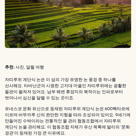
추천:
사진, 알뜰 여행
자띠루위 계단식 논은 이 섬의 가장 유명한 논 풍경 중 하나를
선사해요. 타바난군의 시원한 고지대 마을인 자띠루위에는 광활한
들판이 펼쳐져 있어요. 남부 해변 휴양지의 북적이는 인파로부터
벗어나서 심신을 달랠 수 있는 곳이죠.
유네스코 문화 유산으로 등재된 자띠루위 계단식 논은 600헥타르에
이르며 바뚜까루 산의 완만한 지형을 따라 조성되어 있어요. 9세기에
만들어진 수박이라는 전통적인 물 관리 협동조합에서 자띠루위
계단식 논을 관리해요. 이 협동조합 자체가 유산 목록에 발리의 ‘문화
경관’이 등재된 가장 큰 이유예요.