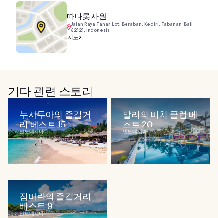
따나롯 사원
Jalan Raya Tanah Lot, Beraban, Kediri, Tabanan, Bali
82121, Indonesia
지도
기타 관련 스토리
누사두아의 즐길거
발리의 비치 클럽 베
리 베스트 15
스트 20
인도네시아
인도네시아
짐바란의 즐길거리
베스트 9
인도네시아