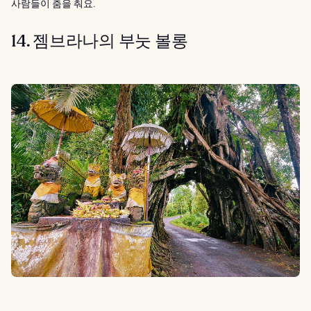
사람들이 춤을 춰요.
14. 젬브라나의 부눗 볼롱