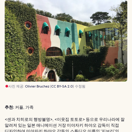
사진 제공:
Olivier Bruchez
(
CC BY-SA 2.0
) 수정됨
추천:
커플, 가족
<센과 치히로의 행방불명>, <이웃집 토토로> 등으로 우리나라에 잘
알려져 있는 일본 애니메이션 거장 미야자키 하야오 감독이 직접
디자인하여 미야자키 하야오 감독의 스튜디오 이름인 ‘지브리’의