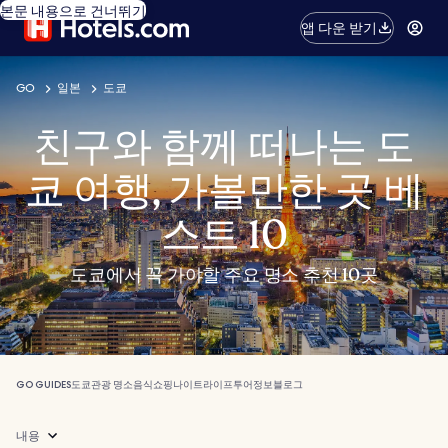
본문 내용으로 건너뛰기
앱 다운 받기
GO
일본
도쿄
친구와 함께 떠나는 도
쿄 여행, 가볼만한 곳 베
스트 10
도쿄에서 꼭 가야할 주요 명소 추천 10곳
GO GUIDES
도쿄
관광 명소
음식
쇼핑
나이트라이프
투어
정보
블로그
내용