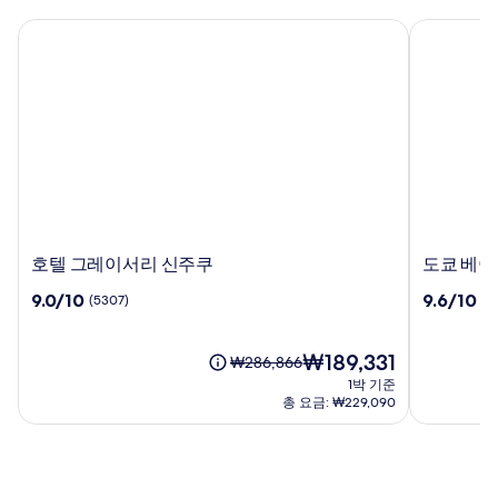
호텔 그레이서리 신주쿠
도쿄 베이 
호
도
호텔 그레이서리 신주쿠
도쿄 베이
텔
쿄
10
10
9.0/10
9.6/10
(5307)
(5
그
베
점
점
레
이
만
만
이
시
점
현
점
₩189,331
요
₩286,866
서
오
중
재
중
금
1박 기준
리
미
9.0
요
9.6
은
총 요금: ₩229,090
신
프
점,
금
점,
₩286,866
주
(5307)
₩189,331
린
(5705)
이
쿠
스
며,
표
호