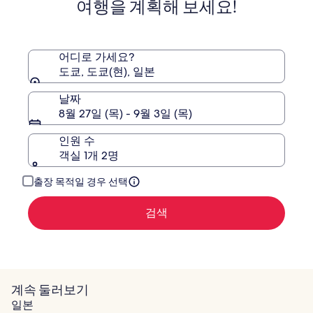
여행을 계획해 보세요!
준
텔
요
금
에
대
어디로 가세요?
한
도쿄, 도쿄(현), 일본
자
세
날짜
한
8월 27일 (목) - 9월 3일 (목)
정
보
인원 수
를
확
객실 1개 2명
인
해
출장 목적일 경우 선택
주
세
검색
요.
계속 둘러보기
일본