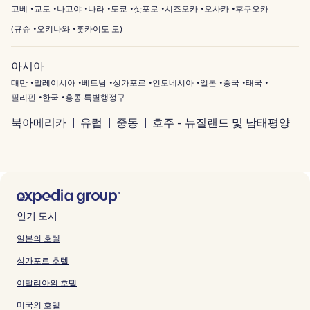
고베
교토
나고야
나라
도쿄
삿포로
시즈오카
오사카
후쿠오카
(
규슈
오키나와
홋카이도 도
)
아시아
대만
말레이시아
베트남
싱가포르
인도네시아
일본
중국
태국
필리핀
한국
홍콩 특별행정구
북아메리카
유럽
중동
호주 - 뉴질랜드 및 남태평양
인기 도시
일본의 호텔
싱가포르 호텔
이탈리아의 호텔
미국의 호텔