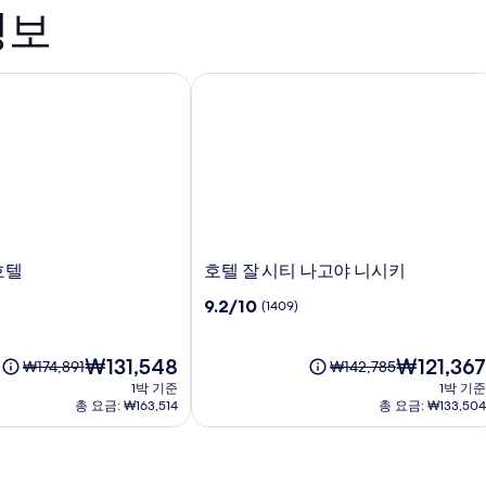
정보
텔
호텔 잘 시티 나고야 니시키
호
호텔
호텔 잘 시티 나고야 니시키
텔
10
9.2/10
(1409)
잘
점
시
만
티
현
점
현
₩131,548
₩121,367
요
요
₩174,891
₩142,785
나
재
중
재
금
금
1박 기준
1박 기준
고
요
9.2
요
은
은
총 요금: ₩163,514
총 요금: ₩133,504
야
금
점,
금
₩174,891
₩142,785
₩131,548
니
(1409)
₩121,367
이
이
시
며,
며,
표
표
키