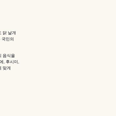
 닭 날개
본 국민의
의 음식을
, 후시미,
에 맞게