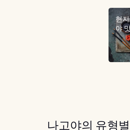
현지
야 
나고야의 유형별