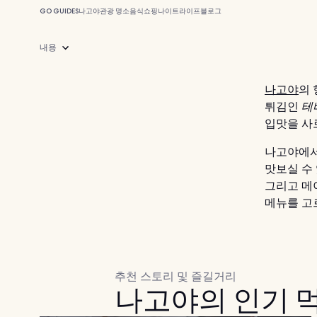
GO GUIDES
나고야
관광 명소
음식
쇼핑
나이트라이프
블로그
내용
나고야
의
튀김인
테
입맛을 사
나고야에서
맛보실 수
그리고 메
메뉴를 고
추천 스토리 및 즐길거리
나고야의 인기 