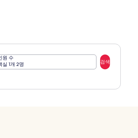
준
요
금
에
대
한
자
세
한
정
인원 수
보
검색
객실 1개 2명
를
확
인
해
주
세
요.