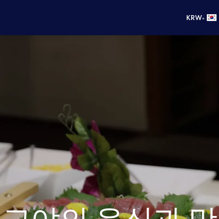
•
KRW