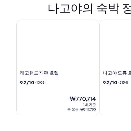
나고야의 숙박 
레고랜드 재팬 호텔
나고야 도큐 호
레
나
레고랜드 재팬 호텔
나고야 도큐 
고
고
10
10
9.2/10
9.2/10
(1008)
(2154)
랜
야
점
점
드
도
만
만
재
큐
점
현
점
₩770,714
팬
호
중
재
중
1박 기준
호
텔
9.2
요
9.2
총 요금: ₩847,785
텔
점,
금
점,
(1008)
₩770,714
(2154)