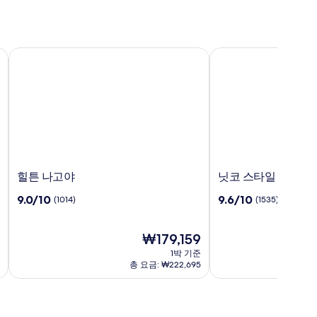
힐튼 나고야
닛코 스타일 나고야
힐
닛
힐튼 나고야
닛코 스타일 나고야
튼
코
10
10
9.0/10
9.6/10
(1014)
(1535)
나
스
점
점
고
타
만
만
야
일
점
현
점
₩179,159
요
₩243
나
중
재
중
금
1박 기준
고
9.0
요
9.6
은
총 요금: ₩222,695
야
점,
금
점,
₩243
(1014)
₩179,159
(1535)
이
며,
표