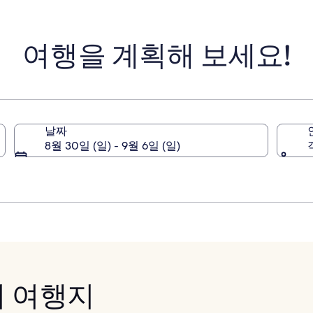
준
준
요
요
금
금
여행을 계획해 보세요!
에
에
대
대
한
한
자
자
세
세
한
한
정
정
날짜
보
보
8월 30일 (일) - 9월 6일 (일)
를
를
확
확
인
인
해
해
주
주
세
세
요.
요.
기 여행지