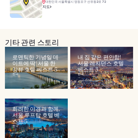
대한민국 서울특별시 영등포구 선유동2로 72
지도
기타 관련 스토리
로맨틱한 기념일 데
내 집 같은 편안함!
이트에 딱! 서울 한
서울 레지던스 호텔
강뷰 호텔 베스트 5
베스트 3
한국
한국
화려한 야경과 함께,
서울 루프탑 호텔 베
스트 5
한국