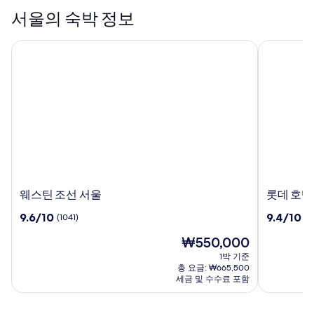
서울의 숙박 정보
웨스틴 조선 서울
롯데 호텔 
웨
롯
웨스틴 조선 서울
롯데 호텔
스
데
10
10
9.6/10
9.4/10
(1041)
(1
틴
호
점
점
조
텔
현
₩550,000
만
만
선
월
재
점
점
1박 기준
서
드
요
중
중
총 요금: ₩665,500
울
금
9.6
9.4
세금 및 수수료 포함
₩550,000
점,
점,
(1041)
(1507)