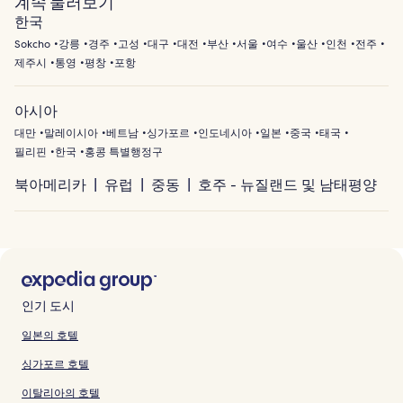
계속 둘러보기
한국
Sokcho
강릉
경주
고성
대구
대전
부산
서울
여수
울산
인천
전주
제주시
통영
평창
포항
아시아
대만
말레이시아
베트남
싱가포르
인도네시아
일본
중국
태국
필리핀
한국
홍콩 특별행정구
북아메리카
유럽
중동
호주 - 뉴질랜드 및 남태평양
인기 도시
일본의 호텔
싱가포르 호텔
이탈리아의 호텔