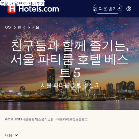
본문 내용으로 건너뛰기
앱 다운 받기
GO
한국
서울
친구들과 함께 즐기는,
서울 파티룸 호텔 베스
트 5
서울 파티룸 호텔 추천 5
GO GUIDES
서울
관광 명소
음식
쇼핑
나이트라이프
정보
블로그
내용