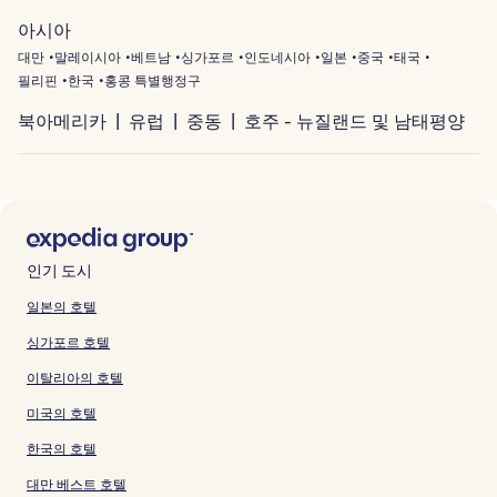
아시아
대만
말레이시아
베트남
싱가포르
인도네시아
일본
중국
태국
필리핀
한국
홍콩 특별행정구
북아메리카
유럽
중동
호주 - 뉴질랜드 및 남태평양
인기 도시
일본의 호텔
싱가포르 호텔
이탈리아의 호텔
미국의 호텔
한국의 호텔
대만 베스트 호텔