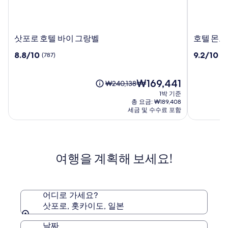
삿
호
삿포로 호텔 바이 그랑벨
호텔 몬토
포
텔
10
10
8.8/10
9.2/10
(787)
(16
로
몬
점
점
호
토
만
만
텔
레
점
현
점
₩169,441
요
₩240,138
바
에
중
재
중
금
1박 기준
이
델
8.8
요
9.2
은
총 요금: ₩189,408
그
호
점,
금
점,
₩240,138
세금 및 수수료 포함
랑
(787)
₩169,441
프
(1615)
이
벨
삿
며,
표
포
준
로
여행을 계획해 보세요!
요
금
에
대
한
어디로 가세요?
자
삿포로, 홋카이도, 일본
세
한
날짜