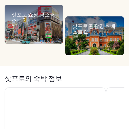
삿포로 쇼핑 명소 베
스트 7
일본
삿포로 관광명소 베
스트 12
일본
삿포로의 숙박 정보
삿포로 호텔 바이 그랑벨
호텔 몬토