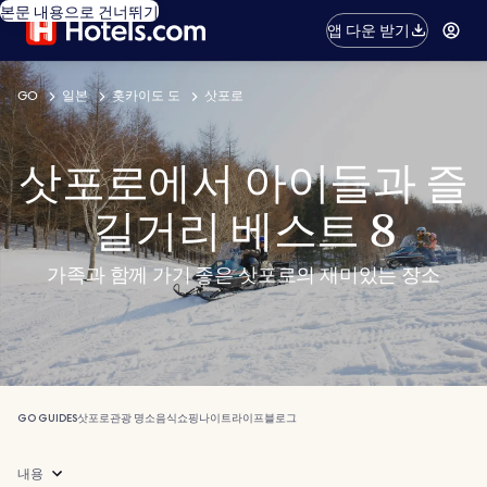
본문 내용으로 건너뛰기
앱 다운 받기
GO
일본
홋카이도 도
삿포로
삿포로에서 아이들과 즐
길거리 베스트 8
가족과 함께 가기 좋은 삿포로의 재미있는 장소
GO GUIDES
삿포로
관광 명소
음식
쇼핑
나이트라이프
블로그
내용