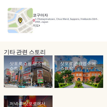
코구마자
1-1 Nakajimakoen, Chuo Ward, Sapporo, Hokkaido 064-
0931, Japan
지도
기타 관련 스토리
삿포로 쇼핑 명소 베
삿포로 관광명소 베
스트 7
스트 12
일본
일본
저녁 후 삿포로에서