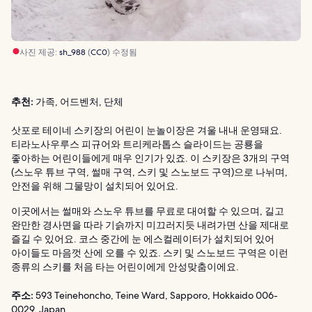
사진 제공:
sh_988
(
CC0
) 수정됨
추천:
가족, 어드벤처, 단체
삿포로 테이네 스키장의 어린이 눈놀이장은 겨울 내내 운영돼요.
티라노사우루스 피규어와 트리케라톱스 슬라이드는 공룡을
좋아하는 어린이들에게 매우 인기가 있죠. 이 스키장은 3개의 구역
(스노우 튜브 구역, 썰매 구역, 스키 및 스노보드 구역)으로 나뉘며,
안전을 위해 그물망이 설치되어 있어요.
이곳에서는 썰매와 스노우 튜브를 무료로 대여할 수 있으며, 길고
완만한 경사면을 따라 기슭까지 미끄러지듯 내려가면 산을 제대로
즐길 수 있어요. 코스 중간에 눈 에스컬레이터가 설치되어 있어
아이들도 마음껏 산에 오를 수 있죠. 스키 및 스노보드 구역은 이런
종류의 스키를 처음 타는 어린이에게 안성맞춤이에요.
주소:
593 Teinehoncho, Teine Ward, Sapporo, Hokkaido 006-
0029, Japan