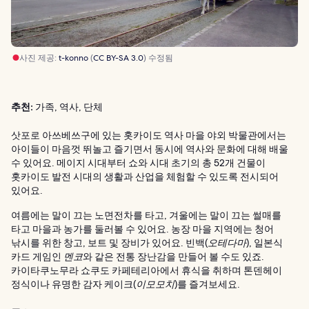
사진 제공:
t-konno
(
CC BY-SA 3.0
) 수정됨
추천:
가족, 역사, 단체
삿포로 아쓰베쓰구에 있는 홋카이도 역사 마을 야외 박물관에서는
아이들이 마음껏 뛰놀고 즐기면서 동시에 역사와 문화에 대해 배울
수 있어요. 메이지 시대부터 쇼와 시대 초기의 총 52개 건물이
홋카이도 발전 시대의 생활과 산업을 체험할 수 있도록 전시되어
있어요.
여름에는 말이 끄는 노면전차를 타고, 겨울에는 말이 끄는 썰매를
타고 마을과 농가를 둘러볼 수 있어요. 농장 마을 지역에는 청어
낚시를 위한 창고, 보트 및 장비가 있어요. 빈백(
오테다마
), 일본식
카드 게임인
멘코
와 같은 전통 장난감을 만들어 볼 수도 있죠.
카이타쿠노무라 쇼쿠도 카페테리아에서 휴식을 취하며 톤덴헤이
정식이나 유명한 감자 케이크(
이모모치
)를 즐겨보세요.