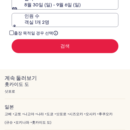
정
8월 30일 (일) - 9월 6일 (일)
보
를
인원 수
확
객실 1개 2명
인
해
주
출장 목적일 경우 선택
세
요.
검색
계속 둘러보기
홋카이도 도
삿포로
일본
고베
교토
나고야
나라
도쿄
삿포로
시즈오카
오사카
후쿠오카
(
규슈
오키나와
홋카이도 도
)