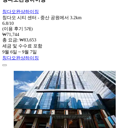
칭다오완샹하이징
칭다오 시티 센터 - 중산 공원에서 3.2km
6.8/10
(이용 후기 5개)
₩71,744
총 요금: ₩83,653
세금 및 수수료 포함
9월 6일 ~ 9월 7일
칭다오완샹하이징