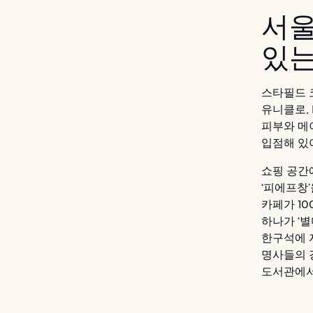
서울
있는
스타필드 
유니클로, 
피부와 메
입점해 있
쇼핑 공간
‘피에프창
카페가 1
하나가 ‘별
한구석에 
명사들의 
도서관에서