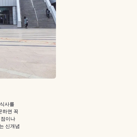
 식사를
문하면 꼭
서점이나
는 신개념