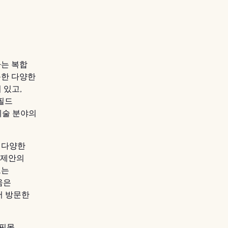
는 복합
득한 다양한
 있고,
필드
예술 분야의
 다양한
 제안의
고는
움은
서 방문한
쇼핑몰