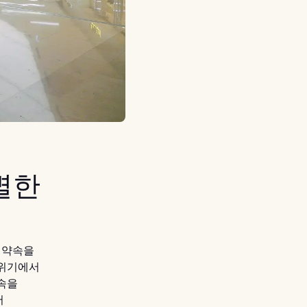
별한
 약속을
분위기에서
속을
어