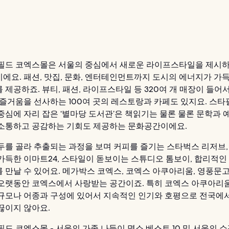
필드 코엑스몰은 서울의 중심에서 새로운 라이프스타일을 제시하
에요. 패션, 맛집, 문화, 엔터테인먼트까지 도시의 에너지가 가
제공하죠. 뷰티, 패션, 라이프스타일 등 320여 개 매장이 들어서
 즐거움을 선사하는 100여 곳의 레스토랑과 카페도 있지요. 스타
중심에 자리 잡은 ‘별마당 도서관’은 책읽기는 물론 물론 문학과 
소통하고 공감하는 기회도 제공하는 문화공간이에요.
두를 골라 추출되는 과정을 보며 커피를 즐기는 스타벅스 리저브,
가득한 이마트24, 스타일이 돋보이는 스튜디오 톰보이, 합리적인
 만날 수 있어요. 메가박스 코엑스, 코엑스 아쿠아리움, 영풍문
오랫동안 코엑스에서 사랑받는 공간이죠. 특히 코엑스 아쿠아리
규모나 어종과 구성에 있어서 지속적인 인기와 호평으로 전국에
끊이지 않아요.
필드 코엑스몰 -
서울의 가족 나들이 명소 베스트 10
및
서울의 