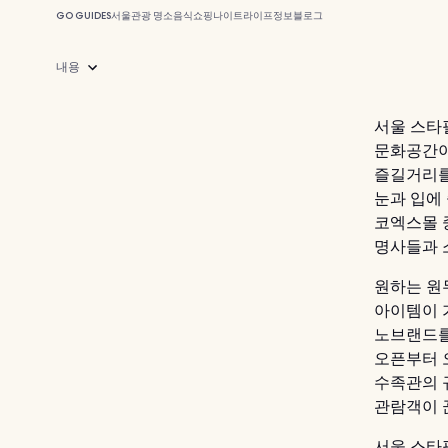
GO GUIDES
서울
관광 명소
음식
쇼핑
나이트라이프
정보
블로그
내용
서울 스타
문화공간이
즐길거리를 
눈과 입에
코엑스몰 
명사들과 
원하는 원
아이템이 
노브랜드를
오픈부터 
수족관의 
관람객이 
서울 스타