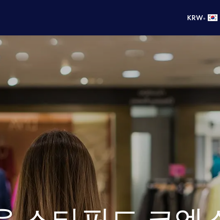
•
KRW