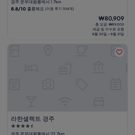
성
경주 문무대왕릉에서 1.7km
급
10
8.8/10
훌륭해요
(이용 후기 334개)
숙
점
현
₩80,909
만
박
재
점
총 요금: ₩89,000
시
요
세금 및 수수료 포함
중
설
금
8월 30일 ~ 8월 31일
8.8
₩80,909
점,
라한셀렉트 경주
훌
륭
해
요,
(이
용
후
기
334
개)
라한셀렉트 경주
라한셀렉트 경주
4.5
성
경주 문무대왕릉에서 22.7km