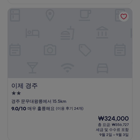
₩101,691
점,
이제 경주
훌
륭
해
요,
(이
용
후
기
1,016
개)
이제 경주
이제 경주
2.0
성
경주 문무대왕릉에서 15.5km
급
10
9.0/10
매우 훌륭해요
(이용 후기 24개)
숙
점
현
₩324,000
만
박
재
점
총 요금: ₩356,727
시
요
세금 및 수수료 포함
중
설
금
9월 2일 ~ 9월 3일
9.0
₩324,000