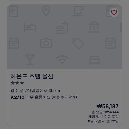
점,
하운드 호텔 울산
매
우
훌
륭
해
요,
(이
용
후
기
24
개)
하운드 호텔 울산
하운드 호텔 울산
3.0
성
경주 문무대왕릉에서 13.1km
급
10
9.2/10
매우 훌륭해요
(이용 후기 75개)
숙
점
현
₩58,187
만
박
재
점
총 요금: ₩64,444
시
요
세금 및 수수료 포함
중
설
금
8월 19일 ~ 8월 20일
9.2
₩58,187
점,