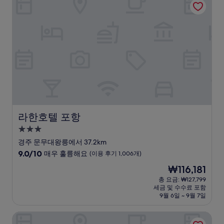
륭
해
요,
(이
용
후
기
175
개)
라한호텔 포항
라한호텔 포항
3.0
성
경주 문무대왕릉에서 37.2km
급
10
9.0/10
매우 훌륭해요
(이용 후기 1,006개)
숙
점
현
₩116,181
만
박
재
점
총 요금: ₩127,799
시
요
세금 및 수수료 포함
중
설
금
9월 6일 ~ 9월 7일
9.0
₩116,181
점,
히든 힐 불국사 호텔
매