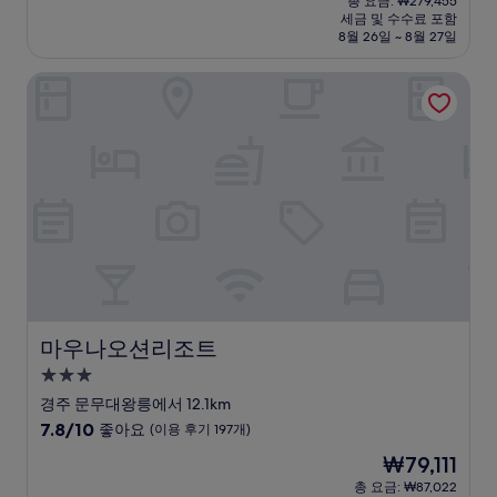
점
총 요금: ₩279,455
시
요
세금 및 수수료 포함
중
설
금
8월 26일 ~ 8월 27일
8.2
₩253,091
점,
마우나오션리조트
매
우
좋
아
요,
(이
용
후
기
612
개)
마우나오션리조트
마우나오션리조트
3.0
성
경주 문무대왕릉에서 12.1km
급
10
7.8/10
좋아요
(이용 후기 197개)
숙
점
현
₩79,111
만
박
재
점
총 요금: ₩87,022