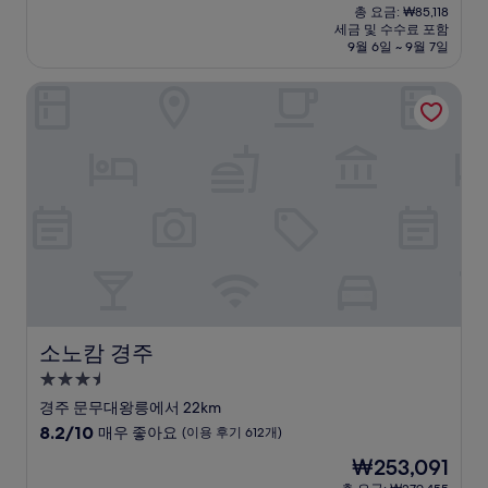
재
점
총 요금: ₩85,118
시
요
세금 및 수수료 포함
중
설
금
9월 6일 ~ 9월 7일
9.4
₩77,050
점,
소노캄 경주
최
고
예
요,
(이
용
후
기
166
개)
소노캄 경주
소노캄 경주
3.5
성
경주 문무대왕릉에서 22km
급
10
8.2/10
매우 좋아요
(이용 후기 612개)
숙
점
현
₩253,091
만
박
재