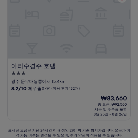
예
요,
(이
용
후
기
6
개)
아리수경주 호텔
아리수경주 호텔
3.0
성
경주 문무대왕릉에서 15.4km
급
10
8.2/10
매우 좋아요
(이용 후기 132개)
숙
점
현
₩83,660
만
박
재
점
총 요금: ₩92,560
시
요
세금 및 수수료 포함
중
설
금
8월 25일 ~ 8월 26일
8.2
₩83,660
점,
매
표
표시된 요금은 지난 24시간 이내 성인 2명 1박 기준 최저가입니다. 요금과 예
우
약 가능 여부는 변경될 수 있으며, 추가 약관이 적용될 수 있습니다.
시
좋