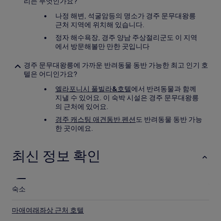
리는 무엇인가요?
나정 해변, 석굴암등의 명소가 경주 문무대왕릉
근처 지역에 위치해 있습니다.
정자 해수욕장, 경주 양남 주상절리군도 이 지역
에서 방문해볼만 만한 곳입니다
경주 문무대왕릉에 가까운 반려동물 동반 가능한 최고 인기 호
텔은 어디인가요?
엘라포니시 풀빌라&호텔
에서 반려동물과 함께
지낼 수 있어요. 이 숙박 시설은 경주 문무대왕릉
의 근처에 있어요.
경주 캐스팅 애견동반 펜션
도 반려동물 동반 가능
한 곳이에요.
최신 정보 확인
숙소
마애여래좌상 근처 호텔