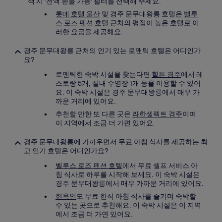
색 시 '전액 환불 가능' 필터를 선택해 주세요.
수
롯데 호텔 울산
및 경주 문무대왕릉 호텔은
벨루
있
스 로즈 펜션 호텔
근처의 평점이 높은 호텔로 이
습
러한 요금을 제공해요.
니
다.
경주 문무대왕릉 근처의 인기 있는 로맨틱 호텔은 어디인가
요?
로맨틱한 숙박 시설을 찾는다면
힐튼 경주
에서 레
스토랑 5개, 실내 수영장 1개 등을 이용할 수 있어
요. 이 숙박 시설은 경주 문무대왕릉에서 매우 가
까운 거리에 있어요.
추천할 만한 또 다른 곳은
라한셀렉트 경주
이며
이 지역에서 조금 더 가면 있어요.
경주 문무대왕릉에 가까우면서 무료 아침 식사를 제공하는 최
고 인기 호텔은 어디인가요?
벨루스 로즈 펜션 호텔
에서 무료 셀프 서비스 아
침 식사로 하루를 시작해 보세요. 이 숙박 시설은
경주 문무대왕릉에서 매우 가까운 거리에 있어요.
한옥인
도 무료 한식 아침 식사를 즐기며 숙박할
수 있는 곳으로 추천해요. 이 숙박 시설은 이 지역
에서 조금 더 가면 있어요.