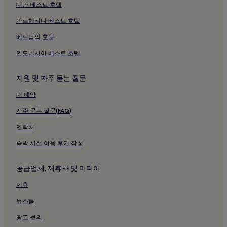
경감로 호텔
대만 베스트 호텔
경주 양남 주상절리군 근처 호텔
아르헨티나 베스트 호텔
석굴암 근처 호텔
베트남의 호텔
불국사 근처 호텔
인도네시아 베스트 호텔
경주국립공원 근처 호텔
지원 및 자주 묻는 질문
다보탑 근처 호텔
내 예약
나정 해변의 모텔
자주 묻는 질문(FAQ)
연락처
숙박 시설 이용 후기 작성
공급업체, 제휴사 및 미디어
제휴
뉴스룸
광고 문의