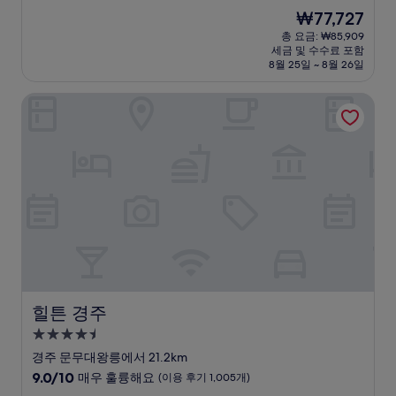
숙
점
현
₩77,727
만
박
재
점
총 요금: ₩85,909
시
요
세금 및 수수료 포함
중
설
금
8월 25일 ~ 8월 26일
9.0
₩77,727
점,
힐튼 경주
매
우
훌
륭
해
요,
(이
용
후
기
98
개)
힐튼 경주
힐튼 경주
4.5
성
경주 문무대왕릉에서 21.2km
급
10
9.0/10
매우 훌륭해요
(이용 후기 1,005개)
숙
점