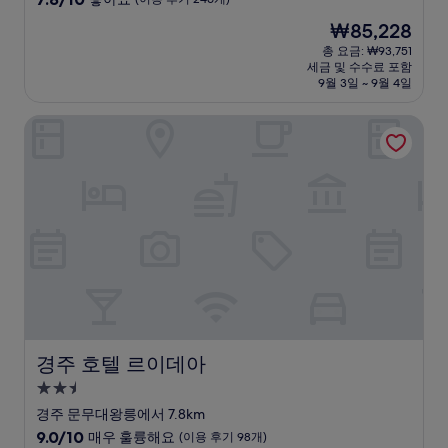
숙
점
현
₩85,228
만
박
재
점
총 요금: ₩93,751
시
요
세금 및 수수료 포함
중
설
금
9월 3일 ~ 9월 4일
7.8
₩85,228
점,
경주 호텔 르이데아
좋
아
요,
(이
용
후
기
246
개)
경주 호텔 르이데아
경주 호텔 르이데아
2.5
성
경주 문무대왕릉에서 7.8km
급
10
9.0/10
매우 훌륭해요
(이용 후기 98개)