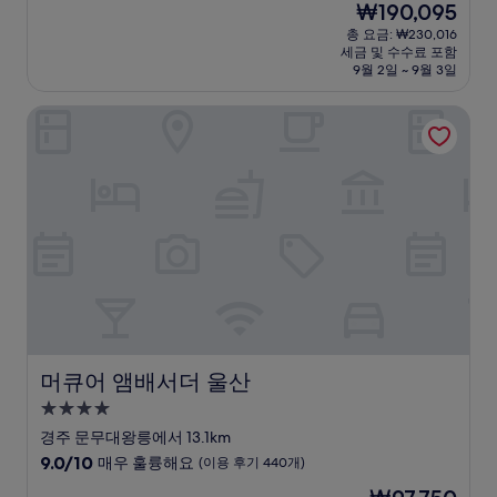
현
₩190,095
만
박
재
점
총 요금: ₩230,016
시
요
세금 및 수수료 포함
중
설
금
9월 2일 ~ 9월 3일
9.0
₩190,095
점,
머큐어 앰배서더 울산
매
우
훌
륭
해
요,
(이
용
후
기
1,005
개)
머큐어 앰배서더 울산
머큐어 앰배서더 울산
4.0
성
경주 문무대왕릉에서 13.1km
급
10
9.0/10
매우 훌륭해요
(이용 후기 440개)
숙
점
현