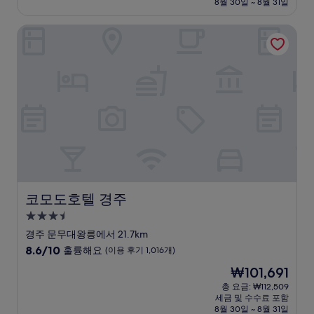
설
금
8월 30일 ~ 8월 31일
9.4
₩196,068
점,
코모도호텔 경주
최
고
예
요,
(이
용
후
기
34
개)
코모도호텔 경주
코모도호텔 경주
3.5
성
경주 문무대왕릉에서 21.7km
급
10
8.6/10
훌륭해요
(이용 후기 1,016개)
숙
점
현
₩101,691
만
박
재
점
총 요금: ₩112,509
시
요
세금 및 수수료 포함
중
설
금
8월 30일 ~ 8월 31일
8.6