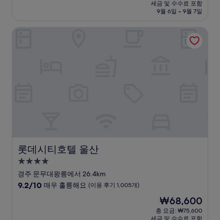
시
요
세금 및 수수료 포함
중
설
금
9월 6일 ~ 9월 7일
7.8
₩79,111
점,
롯데시티호텔 울산
좋
아
요,
(이
용
후
기
197
개)
롯데시티호텔 울산
롯데시티호텔 울산
4.0
성
경주 문무대왕릉에서 26.4km
급
10
9.2/10
매우 훌륭해요
(이용 후기 1,005개)
숙
점
현
₩68,600
만
박
재
점
총 요금: ₩75,600
시
요
세금 및 수수료 포함
중