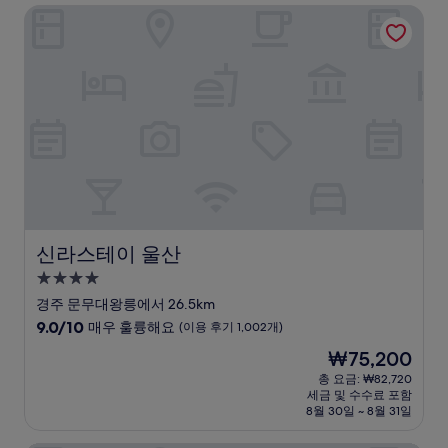
신라스테이 울산
매
우
훌
륭
해
요,
(이
용
후
기
75
개)
신라스테이 울산
신라스테이 울산
4.0
성
경주 문무대왕릉에서 26.5km
급
10
9.0/10
매우 훌륭해요
(이용 후기 1,002개)
숙
점
현
₩75,200
만
박
재
점
총 요금: ₩82,720
시
요
세금 및 수수료 포함
중
설
금
8월 30일 ~ 8월 31일
9.0
₩75,200
점,