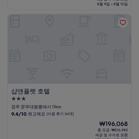
설
금
8월 9일 ~ 8월 10일
9.2
₩68,600
점,
샵앤플렛 호텔
매
우
훌
륭
해
요,
(이
용
후
기
1,005
개)
샵앤플렛 호텔
샵앤플렛 호텔
3.0
성
경주 문무대왕릉에서 11km
급
10
9.4/10
최고예요
(이용 후기 34개)
숙
점
현
₩196,068
만
박
재
점
총 요금: ₩216,492
시
요
세금 및 수수료 포함
중