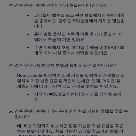
요
경주 문무대왕릉 근처의 인기 호텔은 어디인가요?
금
과
고객들이
벨루스 로즈 펜션 호텔
에서의 숙박 경험
예
을 좋아해요. 경주 문무대왕릉에서 가까운 펜션입
약
니다.
가
롯데 호텔 울산
도 여행객 이용 후기가 좋고 이 지
능
역에서 조금 더 가면 있어요.
여
주변 지역에서 호텔, 휴가용 주택을 비롯하여 482
부
개의 숙박 시설 중에서 선택할 수 있어요.
는
변
경
경주 문무대왕릉 근처 호텔의 숙박 비용은 얼마인가요?
될
수
Hotels.com을 방문하여 검색 기준을 입력하고 가격별로 정
있
렬하여 가장 낮은 요금을 확인해 보세요. 언제, 어디로 갈
으
계획인지에 따라 다양한 객실 가격을 찾아볼 수 있어요.
며,
시작가: ₩58,812의 1박당 최저가를 검색해 보세
추
요.
가
약
경주 문무대왕릉에 가까우며 전액 환불 가능한 호텔을 찾을 수
관
있나요?
이
적
네, 취소 기한까지 취소하면 환불 가능한 객실 요금을 제공
용
하는 호텔이 많아요. 환불 가능한 요금을 찾으려면 호텔 검
될