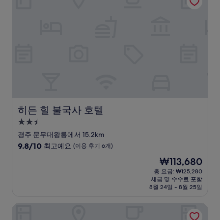
우
훌
륭
해
요,
(이
용
후
기
1,006
개)
히든 힐 불국사 호텔
히든 힐 불국사 호텔
2.5
성
경주 문무대왕릉에서 15.2km
급
10
9.8/10
최고예요
(이용 후기 6개)
숙
점
현
₩113,680
만
박
재
점
총 요금: ₩125,280
시
요
세금 및 수수료 포함
중
설
금
8월 24일 ~ 8월 25일
9.8
₩113,680
점,
아리수경주 호텔
최
고