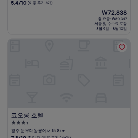
급
10
5.4/10
(이용 후기 6개)
숙
점
현
₩72,838
만
박
재
점
총 요금: ₩80,347
시
요
세금 및 수수료 포함
중
설
금
8월 9일 ~ 8월 10일
5.4
₩72,838
점,
코오롱 호텔
(이
용
후
기
6
개)
코오롱 호텔
코오롱 호텔
3.5
성
경주 문무대왕릉에서 15.8km
급
10
7.8/10
좋아요
(이용 후기 246개)