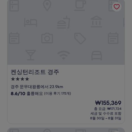
켄싱턴리조트 경주
매
우
훌
륭
해
요,
(이
용
후
기
1,002
개)
켄싱턴리조트 경주
켄싱턴리조트 경주
4.0
성
경주 문무대왕릉에서 23.9km
급
10
8.6/10
훌륭해요
(이용 후기 175개)
숙
점
현
₩155,369
만
박
재
점
총 요금: ₩171,724
시
요
세금 및 수수료 포함
중
설
금
8월 30일 ~ 8월 31일
8.6
₩155,369
점,
라한호텔 포항
훌