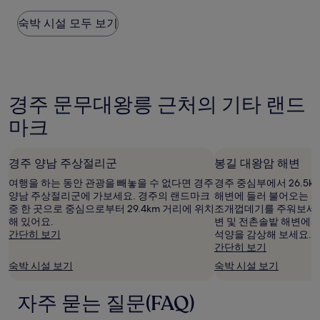
된
아
요
숙박 시설 모두 보기
요,
금
(이
은
용
지
후
난
기
24
132
경주 문무대왕릉 근처의 기타 랜드
시
개)
간
마크
이
내
성
인
경주 양남 주상절리군
봉길 대왕암 해변
2
여행을 하는 동안 관광을 빼놓을 수 없다면 경주
경주 중심부에서 26.5k
명
양남 주상절리군에 가보세요. 경주의 랜드마크
해변에 들러 불어오는 
1
중 한 곳으로 중심으로부터 29.4km 거리에 위치
조개껍데기를 주워보세요.
박
해 있어요.
변 및 전촌솔밭 해변에서
기
간단히 보기
석양을 감상해 보세요.
준
간단히 보기
최
저
숙박 시설 보기
숙박 시설 보기
가
입
자주 묻는 질문(FAQ)
니
다.