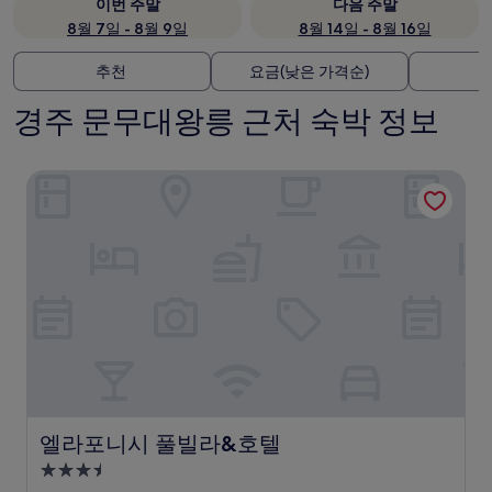
이번 주말
다음 주말
8월 7일 - 8월 9일
8월 14일 - 8월 16일
추천
요금(낮은 가격순)
경주 문무대왕릉 근처 숙박 정보
엘라포니시 풀빌라&호텔
엘라포니시 풀빌라&호텔
엘라포니시 풀빌라&호텔
3.5