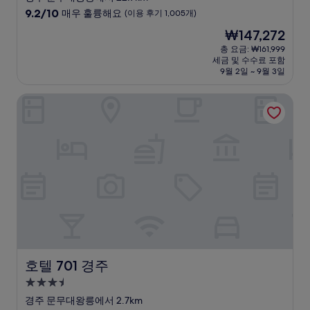
급
10
9.2/10
매우 훌륭해요
(이용 후기 1,005개)
숙
점
현
₩147,272
만
박
재
점
총 요금: ₩161,999
시
요
세금 및 수수료 포함
중
설
금
9월 2일 ~ 9월 3일
9.2
₩147,272
점,
호텔 701 경주
매
우
훌
륭
해
요,
(이
용
후
기
1,005
개)
호텔 701 경주
호텔 701 경주
3.5
성
경주 문무대왕릉에서 2.7km