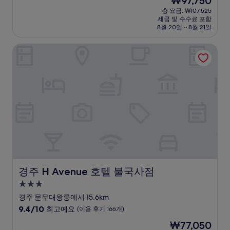
₩97,750
만
박
재
점
총 요금: ₩107,525
시
요
세금 및 수수료 포함
중
설
금
8월 20일 ~ 8월 21일
9.0
₩97,750
점,
경주 H Avenue 호텔 불국사점
매
우
훌
륭
해
요,
(이
용
후
기
440
개)
경주 H Avenue 호텔 불국사점
경주 H Avenue 호텔 불국사점
3.0
성
경주 문무대왕릉에서 15.6km
급
10
9.4/10
최고예요
(이용 후기 166개)
숙
점
현
₩77,050
만
박