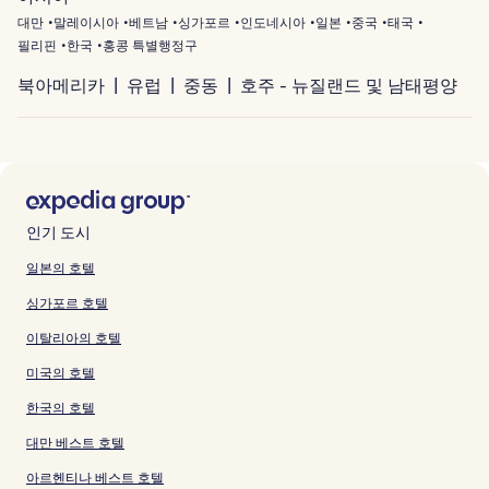
대만
말레이시아
베트남
싱가포르
인도네시아
일본
중국
태국
필리핀
한국
홍콩 특별행정구
북아메리카
유럽
중동
호주 - 뉴질랜드 및 남태평양
인기 도시
일본의 호텔
싱가포르 호텔
이탈리아의 호텔
미국의 호텔
한국의 호텔
대만 베스트 호텔
아르헨티나 베스트 호텔