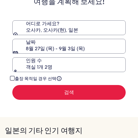
여행을 계획해 보세요!
난
오
바
사
역
카
앞
어디로 가세요?
타
오사카, 오사카(현), 일본
워
날짜
8월 27일 (목) - 9월 3일 (목)
인원 수
객실 1개 2명
출장 목적일 경우 선택
검색
일본의 기타 인기 여행지