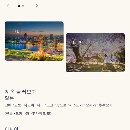
고베
나라
계속 둘러보기
일본
고베
교토
나고야
나라
도쿄
삿포로
시즈오카
오사카
후쿠오카
(
규슈
오키나와
홋카이도 도
)
아시아