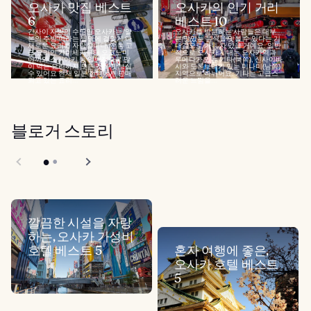
오사카 맛집 베스트
오사카의 인기 거리
6
베스트 10
간사이 자방의 수도인 오사카는 '일
오사카를 방문하는 사람들은 대부
본의 주방'이라는 별명에 걸맞게 다
분 맛있는 음식을 맛볼 수 있다는 기
채로운 요리를 자랑합니다. 전통 고
대감으로 가득 차 있을 거예요. 일반
급 요리인 가이세키부터 오코노미
적으로 오사카 시내는 오사카역과
야끼와 스키야키 등 일반적으로 많
우메다가 있는 기타(북쪽), 신사이바
이 먹는 요리까지 모든 것을 맛보실
시와 도톤보리가 있는 미나미(남쪽)
수 있어요 현재 일본 전역에서 판매
지역으로 나뉘어요. 기타는 고급스
되고 있는 요리...
러운 느낌을...
블로거 스토리
깔끔한 시설을 자랑
하는, 오사카 가성비
호텔 베스트 5
혼자 여행에 좋은,
오사카 호텔 베스트
5