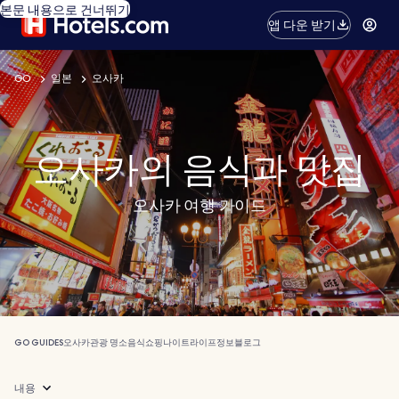
본문 내용으로 건너뛰기
앱 다운 받기
GO
일본
오사카
오사카의 음식과 맛집
오사카 여행 가이드
GO GUIDES
오사카
관광 명소
음식
쇼핑
나이트라이프
정보
블로그
내용