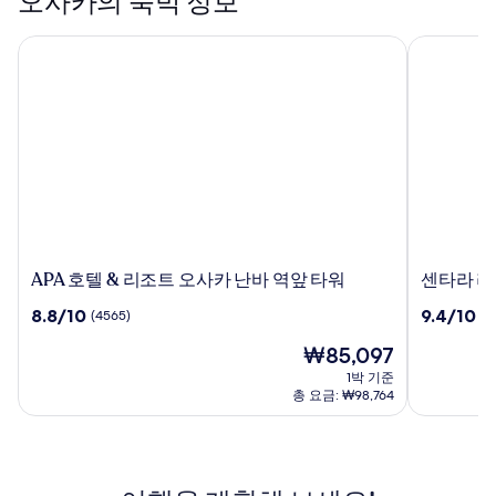
오사카의 숙박 정보
APA 호텔 & 리조트 오사카 난바 역앞 타워
센타라 라이
APA
센
APA 호텔 & 리조트 오사카 난바 역앞 타워
센타라 라
호
타
10
10
8.8/10
9.4/10
(4565)
(6
텔
라
점
점
&
라
현
₩85,097
만
만
리
이
재
점
점
1박 기준
조
프
요
중
중
총 요금: ₩98,764
트
난
금
8.8
9.4
오
₩85,097
바
점,
점,
사
(4565)
호
(66)
카
텔