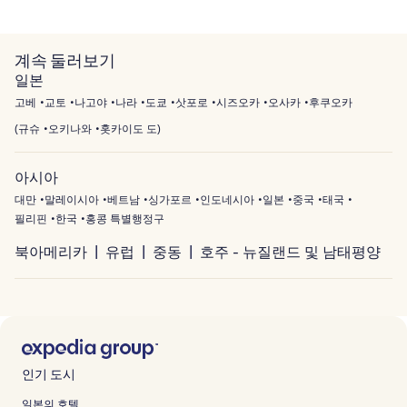
계속 둘러보기
일본
고베
교토
나고야
나라
도쿄
삿포로
시즈오카
오사카
후쿠오카
(
규슈
오키나와
홋카이도 도
)
아시아
대만
말레이시아
베트남
싱가포르
인도네시아
일본
중국
태국
필리핀
한국
홍콩 특별행정구
북아메리카
유럽
중동
호주 - 뉴질랜드 및 남태평양
인기 도시
일본의 호텔