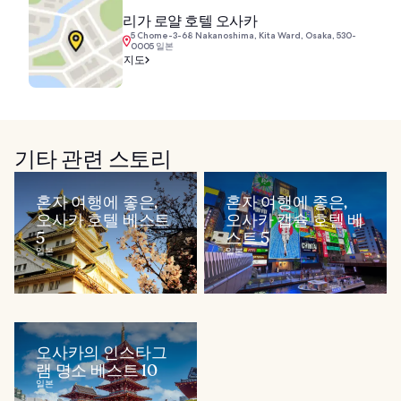
리가 로얄 호텔 오사카
5 Chome-3-68 Nakanoshima, Kita Ward, Osaka, 530-
0005 일본
지도
기타 관련 스토리
혼자 여행에 좋은,
혼자 여행에 좋은,
오사카 호텔 베스트
오사카 캡슐 호텔 베
5
스트 5
일본
일본
오사카의 인스타그
램 명소 베스트 10
일본