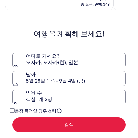
조
프
요
중
중
총 요금: ₩98,349
트
난
금
8.8
9.4
오
₩84,740
바
점,
점,
사
(4572)
호
(71)
카
텔
여행을 계획해 보세요!
난
오
바
사
역
카
앞
어디로 가세요?
타
오사카, 오사카(현), 일본
워
날짜
8월 28일 (금) - 9월 4일 (금)
인원 수
객실 1개 2명
출장 목적일 경우 선택
검색