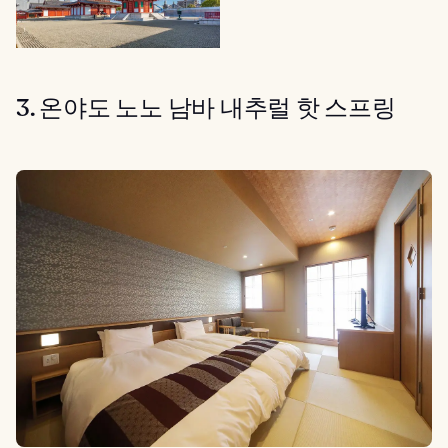
3. 온야도 노노 남바 내추럴 핫 스프링