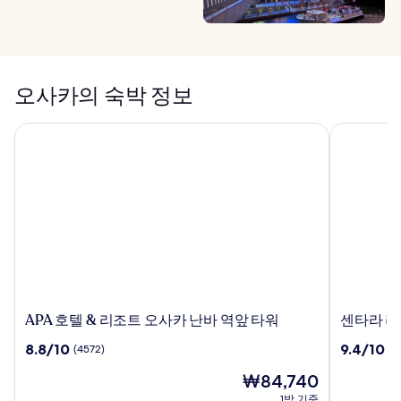
오사카의 숙박 정보
APA 호텔 & 리조트 오사카 난바 역앞 타워
센타라 라이
APA
센
APA 호텔 & 리조트 오사카 난바 역앞 타워
센타라 라
호
타
10
10
8.8/10
9.4/10
(4572)
(71
텔
라
점
점
&
라
현
₩84,740
만
만
리
이
재
점
점
1박 기준