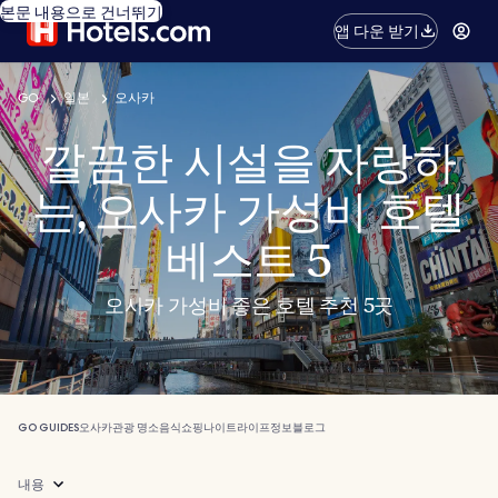
본문 내용으로 건너뛰기
앱 다운 받기
GO
일본
오사카
깔끔한 시설을 자랑하
는, 오사카 가성비 호텔
베스트 5
오사카 가성비 좋은 호텔 추천 5곳
GO GUIDES
오사카
관광 명소
음식
쇼핑
나이트라이프
정보
블로그
내용