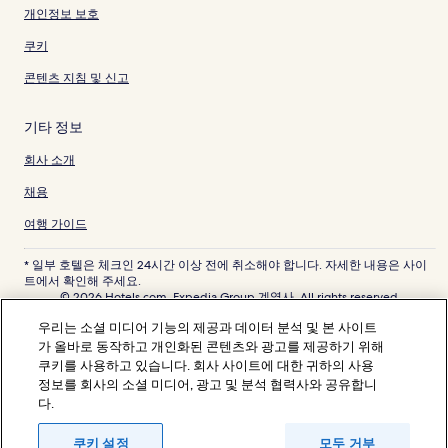
개인정보 보호
쿠키
콘텐츠 지침 및 신고
기타 정보
회사 소개
채용
여행 가이드
* 일부 호텔은 체크인 24시간 이상 전에 취소해야 합니다. 자세한 내용은 사이
트에서 확인해 주세요.
© 2026 Hotels.com, Expedia Group 계열사. All rights reserved.
Hotels.com 및 Hotels.com 로고는 미국 및/또는 다른 국가에서 Hotels.com,
우리는 소셜 미디어 기능의 제공과 데이터 분석 및 본 사이트
LP의 상표 또는 등록 상표입니다. 기타 모든 상표는 해당 소유권자의 자산입니
다.
가 올바로 동작하고 개인화된 콘텐츠와 광고를 제공하기 위해
분쟁 해결: 전화: 82-3480-0145, 이메일: CS@koreasupport.hotels.com
쿠키를 사용하고 있습니다. 회사 사이트에 대한 귀하의 사용
트래블파트너익스체인지코리아 주식회사. 사업자등록번호: 821-88-01025
정보를 회사의 소셜 미디어, 광고 및 분석 협력사와 공유합니
익스피디아트래블코리아 주식회사, 서울특별시 종로구 종로5길 7(청진동). 사
다.
업자등록번호: 724-86-00245.
관광사업자등록번호: 제2016-000008호, 통신판매업신고번호: 2015-서울종
로-1091, 대표이사: 정경륜
쿠키 설정
모두 거부