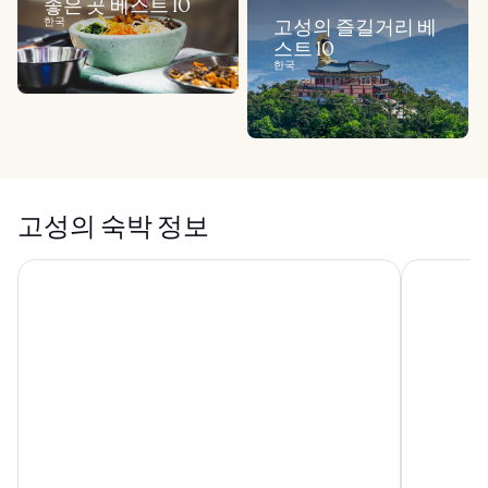
좋은 곳 베스트 10
한국
고성의 즐길거리 베
스트 10
한국
고성의 숙박 정보
윈덤 강원 고성
속초 아이파