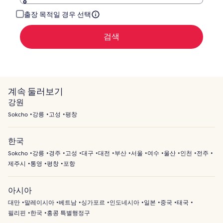
출장 목적일 경우 선택
검색
계속 둘러보기
강원
Sokcho
강릉
고성
평창
한국
Sokcho
강릉
경주
고성
대구
대전
부산
서울
여수
울산
인천
전주
제주시
통영
평창
포항
아시아
대만
말레이시아
베트남
싱가포르
인도네시아
일본
중국
태국
필리핀
한국
홍콩 특별행정구