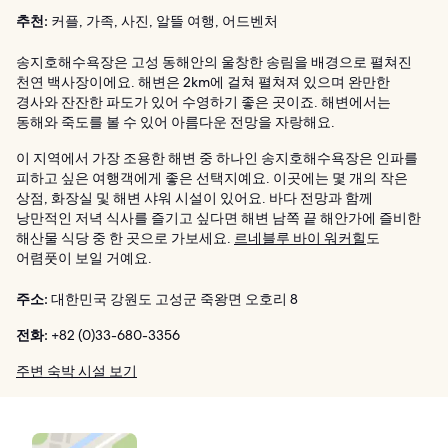
추천:
커플, 가족, 사진, 알뜰 여행, 어드벤처
송지호해수욕장은 고성 동해안의 울창한 송림을 배경으로 펼쳐진
천연 백사장이에요. 해변은 2km에 걸쳐 펼쳐져 있으며 완만한
경사와 잔잔한 파도가 있어 수영하기 좋은 곳이죠. 해변에서는
동해와 죽도를 볼 수 있어 아름다운 전망을 자랑해요.
이 지역에서 가장 조용한 해변 중 하나인 송지호해수욕장은 인파를
피하고 싶은 여행객에게 좋은 선택지예요. 이곳에는 몇 개의 작은
상점, 화장실 및 해변 샤워 시설이 있어요. 바다 전망과 함께
낭만적인 저녁 식사를 즐기고 싶다면 해변 남쪽 끝 해안가에 즐비한
해산물 식당 중 한 곳으로 가보세요.
르네블루 바이 워커힐
도
어렴풋이 보일 거예요.
주소:
대한민국 강원도 고성군 죽왕면 오호리 8
전화:
+82 (0)33-680-3356
주변 숙박 시설 보기