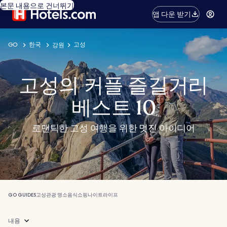
본문 내용으로 건너뛰기
앱 다운 받기
GO
한국
고성
강원
고성의 커플 즐길거리
베스트 10
로맨틱한 고성 여행을 위한 멋진 아이디어
GO GUIDES
고성
관광 명소
음식
쇼핑
나이트라이프
내용