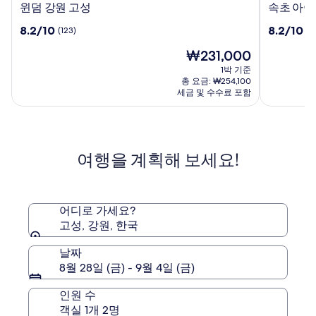
윈
속
윈덤 강원 고성
속초 아이
덤
초
10
10
8.2/10
8.2/10
(123)
(1
강
아
점
점
원
이
현
₩231,000
만
만
고
파
재
점
점
1박 기준
성
크
요
중
중
총 요금: ₩254,100
스
금
8.2
8.2
세금 및 수수료 포함
₩231,000
위
점,
점,
(123)
트
(1136)
호
텔
여행을 계획해 보세요!
앤
리
조
트
어디로 가세요?
고성, 강원, 한국
날짜
8월 28일 (금) - 9월 4일 (금)
인원 수
객실 1개 2명