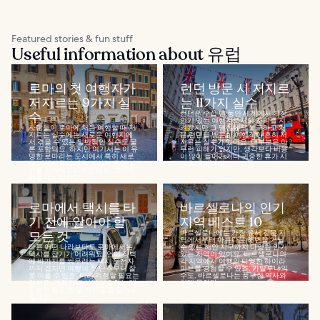
Featured stories & fun stuff
Useful information about 유럽
로마의 첫 여행자가
런던 방문 시 저지르
저지르는 9가지 실
는 11가지 실수
수
런던은 수십 년 동안 세계에서 가장
인기 있는 여행지로서의 자리를 지
사람들이 로마에 처음 여행할 때 저
켜왔지만 그 명성에도 불구하고 처
지르는 실수에는 새로운 여행지에
음 런던을 방문한 여행객이 흔히 저
서 겪을 수 있는 일반적인 실수도 물
지르는 실수가 있어요. 대부분은 아
론 포함돼요. 하지만 여기서는 이 유
무런 피해가 없지만, 생각보다 비용
명한 로마라는 도시에서 특히 새로
이 많이 들어가거나 귀중한 휴가 시
운 여행자들이 자주 범하는 흔한 실
간을 낭비하게...
수를 소개해드리려고 해요. 그다지
해롭지는 않지만...
로마에서 택시를 타
바르셀로나의 인기
기 전에 알아야 할
지역 베스트 10
모든 것
바르셀로나에는 가장 유서 깊은 지
역에서부터 아름다운 해변을 거닐
다른 어떤 나라보다도 로마에서는
수 있는 해안 지구까지 다양한 인기
택시를 잡기가 어려워요. 언어 장벽
있는 지역이 있어요. 바르셀로나의
에 바가지를 씌우려는 택시 운전자
각 지역에서 여행의 다양한 하이라
까지 겹치면 여행의 첫 단추부터 잘
이트를 경험할 수 있죠. 카탈루냐의
못 끼울 수 있죠. 미리 걱정할 필요는
수도, 바르셀로나는 풍부한 역사와
없어요. 저희가 자신을 보호하는 데
현대 문화가...
도움이 될 만한 몇 가지 팁을 알려드
릴게요!