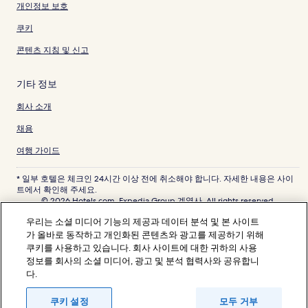
개인정보 보호
쿠키
콘텐츠 지침 및 신고
기타 정보
회사 소개
채용
여행 가이드
* 일부 호텔은 체크인 24시간 이상 전에 취소해야 합니다. 자세한 내용은 사이
트에서 확인해 주세요.
© 2026 Hotels.com, Expedia Group 계열사. All rights reserved.
Hotels.com 및 Hotels.com 로고는 미국 및/또는 다른 국가에서 Hotels.com,
우리는 소셜 미디어 기능의 제공과 데이터 분석 및 본 사이트
LP의 상표 또는 등록 상표입니다. 기타 모든 상표는 해당 소유권자의 자산입니
다.
가 올바로 동작하고 개인화된 콘텐츠와 광고를 제공하기 위해
분쟁 해결: 전화: 82-3480-0145, 이메일: CS@koreasupport.hotels.com
쿠키를 사용하고 있습니다. 회사 사이트에 대한 귀하의 사용
트래블파트너익스체인지코리아 주식회사. 사업자등록번호: 821-88-01025
정보를 회사의 소셜 미디어, 광고 및 분석 협력사와 공유합니
익스피디아트래블코리아 주식회사, 서울특별시 종로구 종로5길 7(청진동). 사
다.
업자등록번호: 724-86-00245.
관광사업자등록번호: 제2016-000008호, 통신판매업신고번호: 2015-서울종
로-1091, 대표이사: 정경륜
쿠키 설정
모두 거부