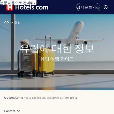
본문 내용으로 건너뛰기
앱 다운 받기
GO
유럽
유럽에 대한 정보
유럽 여행 가이드
GO GUIDES
유럽
관광 명소
음식
쇼핑
나이트라이프
투어
정보
블로그
Content