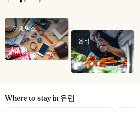
관광 명소
음식
Where to stay in 유럽
메이슨 & 피프스 - 웨스트본 파크
파라디소 이