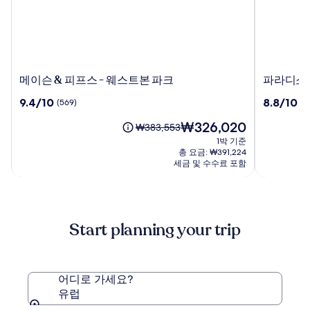
메
파
메이슨 & 피프스 - 웨스트본 파크
파라디소 
이
라
10
10
9.4/10
8.8/10
(569)
(1
슨
디
점
점
&
소
현
₩326,020
만
만
요
₩383,553
피
이
재
점
점
금
1박 기준
프
비
요
중
중
은
총 요금: ₩391,224
스
사
금
9.4
8.8
₩383,553
세금 및 수수료 포함
-
₩326,020
아
점,
점,
이
웨
(569)
트
(104)
며,
표
스
호
준
트
텔
Start planning your trip
요
본
-
금
파
어
에
크
른
대
전
한
어디로 가세요?
용
자
유럽
세