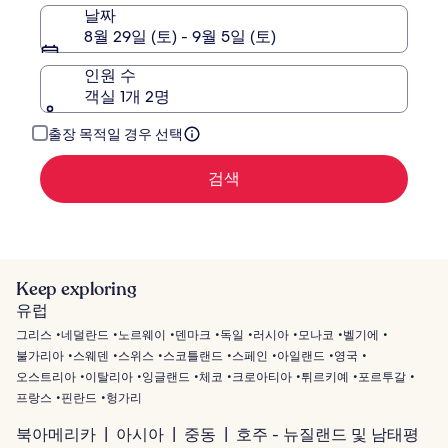
한
날짜
정
8월 29일 (토) - 9월 5일 (토)
보
를
인원 수
확
객실 1개 2명
인
해
주
출장 목적일 경우 선택
세
요.
검색
Keep exploring
유럽
그리스
네덜란드
노르웨이
덴마크
독일
러시아
모나코
벨기에
불가리아
스웨덴
스위스
스코틀랜드
스페인
아일랜드
영국
오스트리아
이탈리아
잉글랜드
체코
크로아티아
튀르키예
포르투갈
프랑스
핀란드
헝가리
북아메리카
아시아
중동
호주 - 뉴질랜드 및 남태평