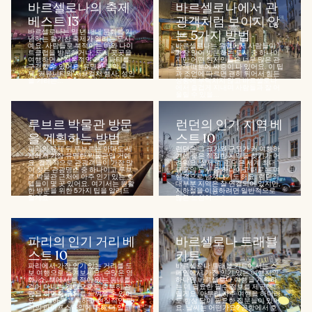
바르셀로나의 축제
바르셀로나에서 관
베스트 13
광객처럼 보이지 않
바르셀로나는 일 년 내내 문화를 기
는 5가지 방법
념하는 활기찬 축제가 열리는 도시
예요. 사람들로 북적이는 바와 나이
바르셀로나는 유럽에서 사람들이
트클럽을 방문하거나, 도시 곳곳을
가장 많이 방문하는 도시 중 하나이
여행하면서 전통적인 거리 파티를
지만 어떤 현지인들은 너무 많은 관
구경할 수 있어요. 유명한 음악 축
광객 때문에 짜증이 나 있어요. 이 팁
제, 커뮤니티와 서브컬처 행사, 성인
과 조언에 따르면 괜히 튀어서 힘든
을 기리는...
상황에 부닥치지 않고 바르셀로나
에서 즐겁게 지내며 사람들과 잘 어
울릴 수 있을...
루브르 박물관 방문
런던의 인기 지역 베
을 계획하는 방법
스트 10
파리의 뮤제 뒤 루브르는 아마도 세
런던은 그 크기와 규모가 커 여행하
계에서 가장 유명한 박물관일 거예
기에 좋은 적절한 지역을 찾기가 어
요. 결과적으로 관광객들이 가장 많
려워요. 실제로, 런던은 세계 최대
이 찾는 관광명소 중 하나이고 루브
규모의 도시 중 하나이고 때로는 여
르 박물관 근처에 아주 인기 있는 호
행객으로 넘쳐나기도 해요. 런던의
텔들이 몇 곳 있어요. 여기서는 원활
대부분 지역은 잘 연결되어 있지만,
한 방문을 위한 5가지 팁을 알려드
지하철을 이용하려면 일반적으로
릴게요...
많은 노선이...
파리의 인기 거리 베
바르셀로나 트래블
스트 10
키트
파리에서 가장 인기 있는 거리를 도
바르셀로나 트래블 키트에서는 스
보 여행으로 즐겨보세요. 수많은 영
페인에서 가장 인기 있는 여행지의
화, 쇼, 책에서 본 적이 있는 동네를
하나인 바르셀로나 여행을 계획하
걸어 다니는 것만으로도 충분히 관
는 데 필요한 필수 정보를 제공해드
광을 하면서 도시를 느껴볼 수 있어
릴게요. 아무리 자주 여행을 하더라
요. 화려하고 독특하고 현실적인 파
도 항상 답이 필요한 질문들이 있어
리의 라이프스타일에 대해 더 알고
요. 날씨는 어떤가요? 공항에서 호