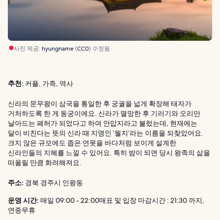
사진 제공:
hyungname
(
CC0
) 수정됨
추천:
커플, 가족, 역사
신라의 문무왕이 삼국을 통일한 후 궁궐을 넓게 확장해 태자가
거처하도록 한 게 동궁이에요. 신라가 멸망한 후 기러기와 오리만
날아드는 폐허가 되었다고 하여 안압지라고 불렀는데, 현재에는
달이 비친다는 뜻의 신라 때 지명인 ‘월지’라는 이름을 되찾았어요.
크지 않은 규모에도 좁은 연못을 바다처럼 보이게 설계한
신라인들의 지혜를 느낄 수 있어요. 특히 밤이 되면 당시 왕족의 삶을
떠올릴 만큼 화려해져요.
주소:
경북 경주시 인왕동
운영 시간:
매일 09:00 - 22:00매표 및 입장 마감시간 : 21:30 까지,
연중무휴