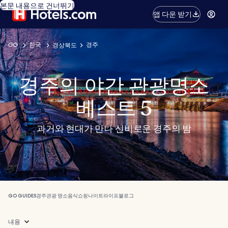
본문 내용으로 건너뛰기
앱 다운 받기
GO
한국
경주
경상북도
경주의 야간 관광명소
베스트 5
과거와 현대가 만나 신비로운 경주의 밤
GO GUIDES
경주
관광 명소
음식
쇼핑
나이트라이프
블로그
내용