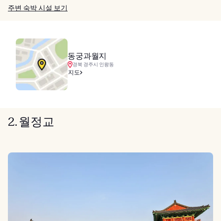
주변 숙박 시설 보기
동궁과월지
경북 경주시 인왕동
지도
2. 월정교