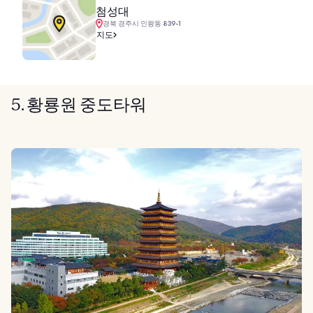
첨성대
경북 경주시 인왕동 839-1
지도
5. 황룡원 중도타워