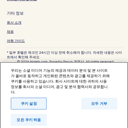
기타 정보
회사 소개
채용
여행 가이드
* 일부 호텔은 체크인 24시간 이상 전에 취소해야 합니다. 자세한 내용은 사이
트에서 확인해 주세요.
© 2026 Hotels.com, Expedia Group 계열사. All rights reserved.
Hotels.com 및 Hotels.com 로고는 미국 및/또는 다른 국가에서 Hotels.com,
우리는 소셜 미디어 기능의 제공과 데이터 분석 및 본 사이트
LP의 상표 또는 등록 상표입니다. 기타 모든 상표는 해당 소유권자의 자산입니
다.
가 올바로 동작하고 개인화된 콘텐츠와 광고를 제공하기 위해
분쟁 해결: 전화: 82-3480-0145, 이메일: CS@koreasupport.hotels.com
쿠키를 사용하고 있습니다. 회사 사이트에 대한 귀하의 사용
트래블파트너익스체인지코리아 주식회사. 사업자등록번호: 821-88-01025
정보를 회사의 소셜 미디어, 광고 및 분석 협력사와 공유합니
익스피디아트래블코리아 주식회사, 서울특별시 종로구 종로5길 7(청진동). 사
다.
업자등록번호: 724-86-00245.
관광사업자등록번호: 제2016-000008호, 통신판매업신고번호: 2015-서울종
로-1091, 대표이사: 정경륜
쿠키 설정
모두 거부
모든 쿠키 허용