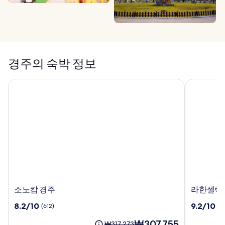
경주의 숙박 정보
소노캄 경주
라한셀렉트
소
라
소노캄 경주
라한셀렉
노
한
10
10
8.2/10
9.2/10
(612)
(1
캄
셀
점
점
경
렉
현
₩307,755
만
만
요
₩317,273