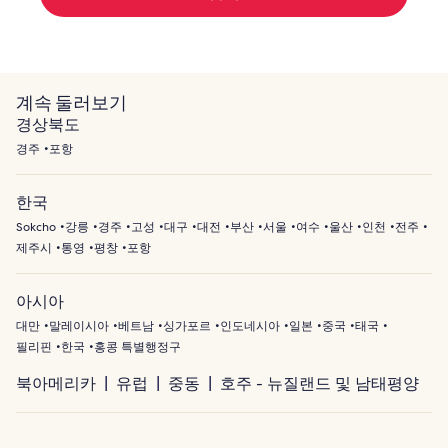
계속 둘러보기
경상북도
경주
포항
한국
Sokcho
강릉
경주
고성
대구
대전
부산
서울
여수
울산
인천
전주
제주시
통영
평창
포항
아시아
대만
말레이시아
베트남
싱가포르
인도네시아
일본
중국
태국
필리핀
한국
홍콩 특별행정구
북아메리카
유럽
중동
호주 - 뉴질랜드 및 남태평양