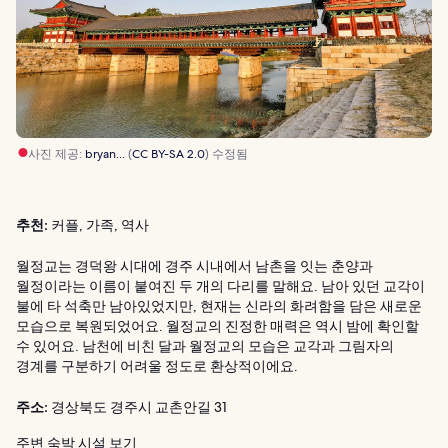
사진 제공:
bryan...
(
CC BY-SA 2.0
) 수정됨
추천:
커플, 가족, 역사
월정교는 경덕왕 시대에 경주 시내에서 남촌을 잇는 춘양과
월정이라는 이름이 붙여진 두 개의 다리를 말해요. 남아 있던 교각이
불에 타 석축만 남아있었지만, 현재는 신라의 화려함을 담은 새로운
모습으로 복원되었어요. 월정교의 진정한 매력은 역시 밤에 확인할
수 있어요. 남천에 비친 달과 월정교의 모습은 교각과 그림자의
경계를 구분하기 어려울 정도로 환상적이에요.
주소:
경상북도 경주시 교촌안길 31
주변 숙박 시설 보기