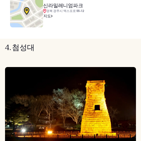
신라밀레니엄파크
경북 경주시 엑스포로 55-12
지도
4. 첨성대