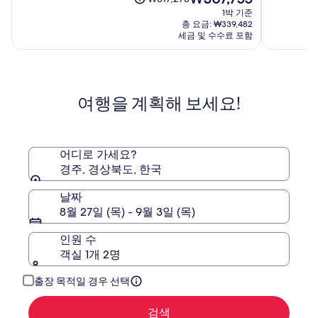
주
트
재
점
점
금
1박 기준
경
요
중
중
은
총 요금: ₩339,482
주
금
8.2
9.2
₩317,273
세금 및 수수료 포함
₩307,755
점,
점,
이
(612)
(1005)
며,
표
준
여행을 계획해 보세요!
요
금
에
대
한
어디로 가세요?
자
경주, 경상북도, 한국
세
한
날짜
정
8월 27일 (목) - 9월 3일 (목)
보
를
인원 수
확
객실 1개 2명
인
해
주
출장 목적일 경우 선택
세
요.
검색