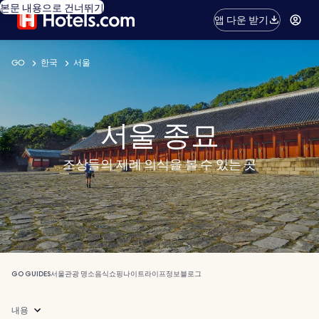
본문 내용으로 건너뛰기
앱 다운 받기
GO
한국
서울
서울 종묘
조상들의 제례 의식을 볼 수 있는 곳
GO GUIDES
서울
관광 명소
음식
쇼핑
나이트라이프
정보
블로그
내용