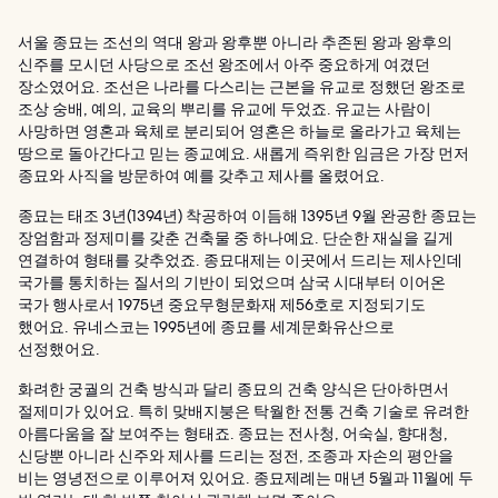
서울 종묘는 조선의 역대 왕과 왕후뿐 아니라 추존된 왕과 왕후의
신주를 모시던 사당으로 조선 왕조에서 아주 중요하게 여겼던
장소였어요. 조선은 나라를 다스리는 근본을 유교로 정했던 왕조로
조상 숭배, 예의, 교육의 뿌리를 유교에 두었죠. 유교는 사람이
사망하면 영혼과 육체로 분리되어 영혼은 하늘로 올라가고 육체는
땅으로 돌아간다고 믿는 종교예요. 새롭게 즉위한 임금은 가장 먼저
종묘와 사직을 방문하여 예를 갖추고 제사를 올렸어요.
종묘는 태조 3년(1394년) 착공하여 이듬해 1395년 9월 완공한 종묘는
장엄함과 정제미를 갖춘 건축물 중 하나예요. 단순한 재실을 길게
연결하여 형태를 갖추었죠. 종묘대제는 이곳에서 드리는 제사인데
국가를 통치하는 질서의 기반이 되었으며 삼국 시대부터 이어온
국가 행사로서 1975년 중요무형문화재 제56호로 지정되기도
했어요. 유네스코는 1995년에 종묘를 세계문화유산으로
선정했어요.
화려한 궁궐의 건축 방식과 달리 종묘의 건축 양식은 단아하면서
절제미가 있어요. 특히 맞배지붕은 탁월한 전통 건축 기술로 유려한
아름다움을 잘 보여주는 형태죠. 종묘는 전사청, 어숙실, 향대청,
신당뿐 아니라 신주와 제사를 드리는 정전, 조종과 자손의 평안을
비는 영녕전으로 이루어져 있어요. 종묘제례는 매년 5월과 11월에 두