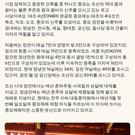
가장 정제되고 웅장한 건축물 중 하나인 종묘는 조선의 역대 왕과
왕비는 물론 추존된 왕과 왕비의 신주를 모시고 있는 유교
사당이에요. 태조 4년(1394)에 완공된 종묘에는 태조의 4대조인
목조, 익조, 도조, 환조의 신주를 모셨어요. 종묘 정전을 비롯하여
경내에는 영녕전, 전사청, 재실, 향대청, 공신당, 칠사당 등의 건물이
각자의 역할을 맡고 있어요.
처음에는 정전이 태실 7칸과 양옆의 방 2칸으로 구성되어 있었지만,
영조와 헌종 시기에 태실 19칸으로 증축되었죠. 세종 3년(1421)에
창건된 영년전은 원래 태실 4칸과 동서 곁방 1칸씩으로 구성되어 총
6칸으로 구성되어 있었는데 이후 지속적인 증축을 거치며 16칸이
되었어요. 현재 영녕전 16실에는 34위, 정전 19실에는 49위를 모시고
있으며, 정전 뜰 앞 공신당에는 조선의 공신 83위를 모시고 있어요.
조선 시대 정전에서는 매년 춘하추동 사계절과 섣달에 대제를
지냈고, 영녕전에는 매년 춘추와 섣달에 제향일을 정해 별도의
제례로 지냈어요. 현재는 전주 이씨 대동종약원에서 매년 5월 첫
번째 일요일에 종묘제례 제향 의식을 치르는데 이 의식에 쓰이는
종묘제례악은 소중한 유산으로 이어지고 있어요.