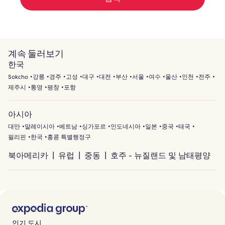
계속 둘러보기
한국
Sokcho
강릉
경주
고성
대구
대전
부산
서울
여수
울산
인천
전주
제주시
통영
평창
포항
아시아
대만
말레이시아
베트남
싱가포르
인도네시아
일본
중국
태국
필리핀
한국
홍콩 특별행정구
북아메리카
유럽
중동
호주 - 뉴질랜드 및 남태평양
인기 도시