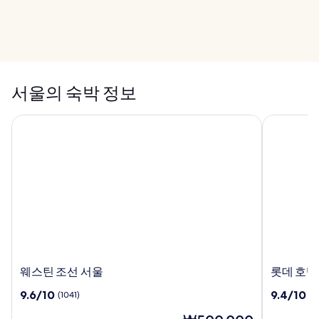
서울에서 꼭 봐야 할
축제 베스트 10
서울 경동시장
서울의 숙박 정보
웨스틴 조선 서울
롯데 호텔 
웨
롯
웨스틴 조선 서울
롯데 호텔
스
데
10
10
9.6/10
9.4/10
(1041)
(1
틴
호
점
점
조
텔
현