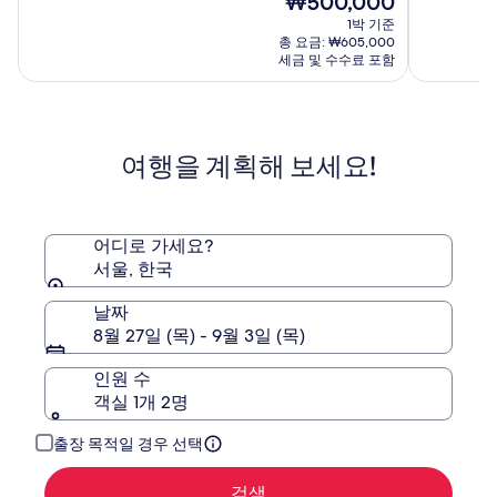
₩500,000
만
만
선
월
재
점
점
1박 기준
서
드
요
중
중
총 요금: ₩605,000
울
금
9.6
9.4
세금 및 수수료 포함
₩500,000
점,
점,
(1041)
(1509)
여행을 계획해 보세요!
어디로 가세요?
서울, 한국
날짜
8월 27일 (목) - 9월 3일 (목)
인원 수
객실 1개 2명
출장 목적일 경우 선택
검색