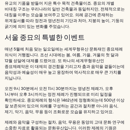
유교의 기품을 받들어 지은 특수 목적 건축물이죠. 종묘의 개별
비대칭 구조는 우리나라의 일반 건축물과 동일하지만, 전체적으로는
대칭을 이루는 모습을 보여주고 있어요. 의례 공간에 존재하는
위계질서를 따라 정전과 영년전의 기단과 처마, 지붕의 높이, 기둥의
굵기에 의미 있는 변화를 주었습니다.
서울 종묘의 특별한 이벤트
매년 5월에 처음 맞는 일요일에는 세계무형유산 문화재인 종묘제례
의식이 거행됩니다. 조선 시대에는 봄, 여름, 가을, 겨울의 첫 달과
12월 섣달에 대제를 드렸어요. 또 하나의 세계무형유산인
종묘제례악은 이 대제의 경건함을 기리고자 춤과 음악을 곁들이는데
음악성과 예술성이 매우 높고 웅장하여 역사적으로 매우 큰 가치를
지닙니다.
오전 9시 30분에서 오전 11시 30분까지는 영녕전 제례가, 오후
1시부터 오후 3시까지는 정전 제례가 진행되므로 미리 일정을
확인하세요. 종묘제례의 형식은 1462년에 정형화되는데 500년 이상
잘 보존되어 있으며 의례를 구성하는 공간과 절차뿐 아니라 음식,
제기, 악기, 음악, 무용 등이 조화로운 모습을 유지하고 있어요.
제례와 음악을 구성하는 절차, 음악, 무용은 동양의 고대 문화 연구에
소중한 자료로 활용되는 문화유산입니다. 이러한 제례의 기원은