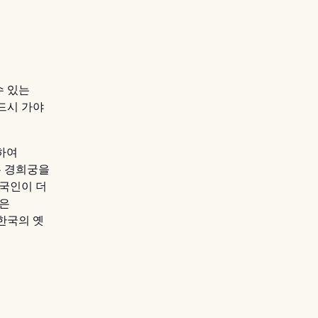
수 있는
드시 가야
하여
든 경희궁을
외국인이 더
을은
한국의 옛