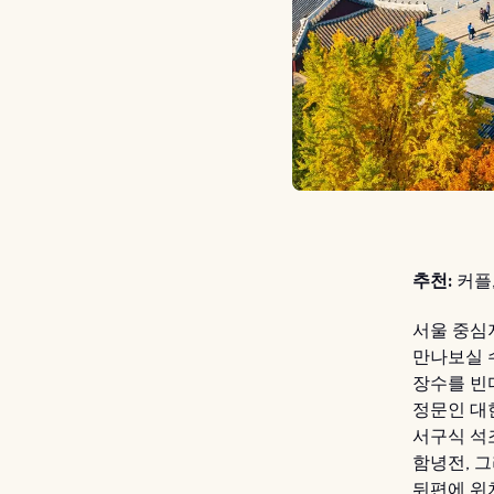
추천:
커플,
서울 중심
만나보실 
장수를 빈
정문인 대
서구식 석
함녕전, 
뒤편에 위