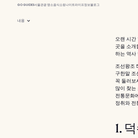
GO GUIDES
서울
관광 명소
음식
쇼핑
나이트라이프
정보
블로그
내용
오랜 시간
곳을 소개
하는 역사
조선왕조 
구한말 조
꼭 둘러보
많이 찾는
전통문화에
정취와 전
1. 