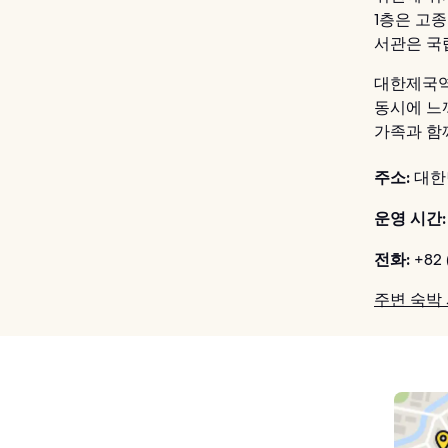
1층은 고
서관은 국
대한제국역
동시에 느
가족과 함
주소:
대한
운영 시간:
전화:
+82 
주변 숙박