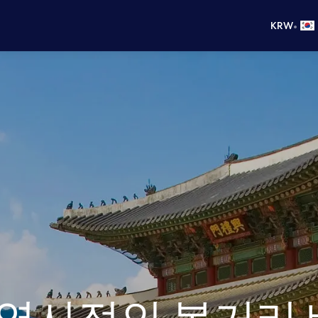
•
KRW