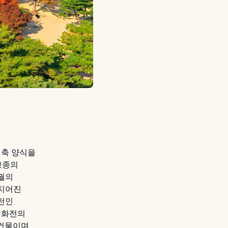
건축 양식을
고종의
궐의
 지어진
전인
중화전의
 건물이며