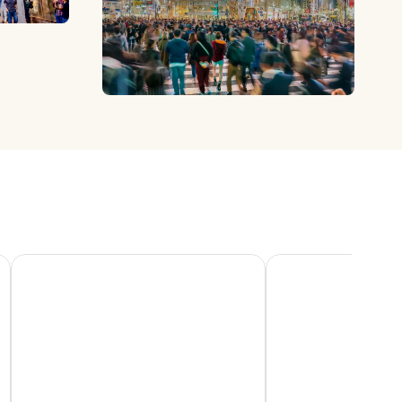
호텔 메트로폴리탄 에드몬트 도쿄
더 낫 도쿄 신주쿠