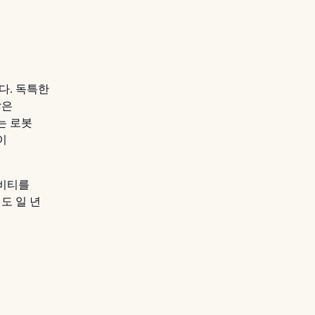
다. 독특한
많은
는 로봇
이
티비티를
도 일 년