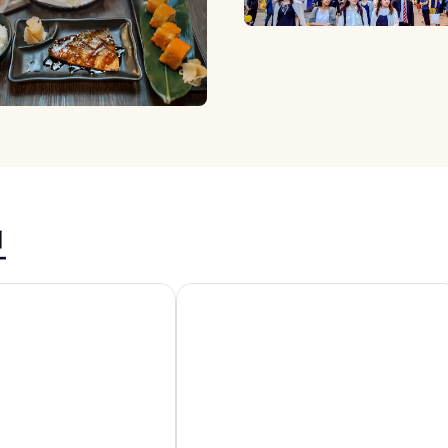
보
미 프린스 호텔
신주쿠 그란벨 호텔