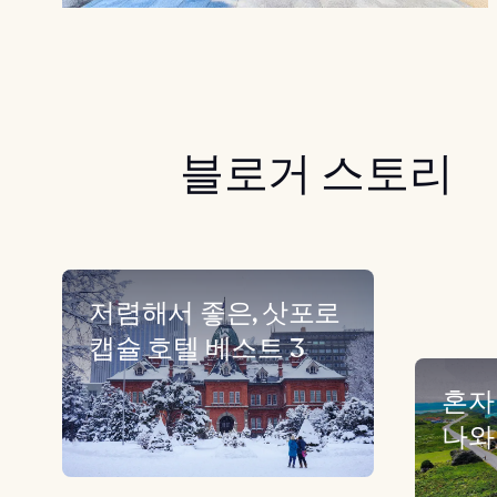
블로거 스토리
저렴해서 좋은, 삿포로
캡슐 호텔 베스트 3
혼자
나와