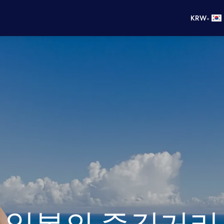
•
KRW