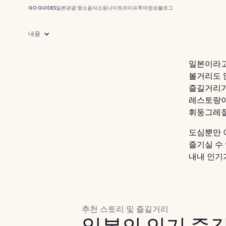
GO GUIDES
일본
관광 명소
음식
쇼핑
나이트라이프
투어
정보
블로그
내용
일본이라고
볼거리도 
즐길거리가
레스토랑
휘둥그레질
도심뿐만 
즐기실 수
내내 인기
추천 스토리 및 즐길거리